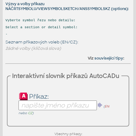
Výzvy a volby příkazu
NÁČRTSYMBOLU/VIEWSYMBOLSKETCH/ANSSYMBOLSKZ (options):
Vyberte symbol řezu nebo detailu:
Select a section or detail symbol:
-
Seznam příkazových voleb (EN/CZ):
žádné volby (klíčová slova)
Viz
související tipy
:
Interaktivní slovník příkazů AutoCADu
Příkaz:
(
EN
nebo
CZ
)
Všechny příkazy: