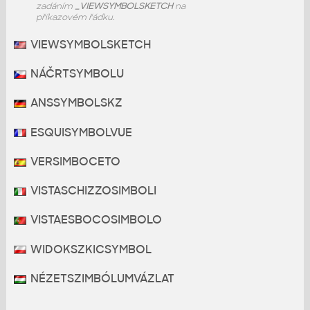
zadáním
_VIEWSYMBOLSKETCH
na
příkazovém řádku.
VIEWSYMBOLSKETCH
NÁČRTSYMBOLU
ANSSYMBOLSKZ
ESQUISYMBOLVUE
VERSIMBOCETO
VISTASCHIZZOSIMBOLI
VISTAESBOCOSIMBOLO
WIDOKSZKICSYMBOL
NÉZETSZIMBÓLUMVÁZLAT