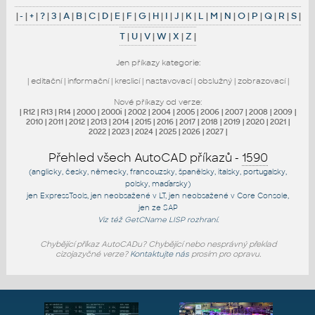
|
-
|
+
|
?
|
3
|
A
|
B
|
C
|
D
|
E
|
F
|
G
|
H
|
I
|
J
|
K
|
L
|
M
|
N
|
O
|
P
|
Q
|
R
|
S
|
T
|
U
|
V
|
W
|
X
|
Z
|
Jen příkazy kategorie:
|
editační
|
informační
|
kreslicí
|
nastavovací
|
obslužný
|
zobrazovací
|
Nové příkazy od verze:
|
R12
|
R13
|
R14
|
2000
|
2000i
|
2002
|
2004
|
2005
|
2006
|
2007
|
2008
|
2009
|
2010
|
2011
|
2012
|
2013
|
2014
|
2015
|
2016
|
2017
|
2018
|
2019
|
2020
|
2021
|
2022
|
2023
|
2024
|
2025
|
2026
|
2027
|
Přehled všech AutoCAD příkazů -
1590
(anglicky, česky, německy, francouzsky, španělsky, italsky, portugalsky,
polsky, maďarsky)
jen
ExpressTools
, jen
neobsažené v LT
, jen
neobsažené v Core Console
,
jen
ze SAP
Viz též
GetCName
LISP rozhraní.
Chybějící příkaz AutoCADu? Chybějící nebo nesprávný překlad
cizojazyčné verze?
Kontaktujte nás
prosím pro opravu.