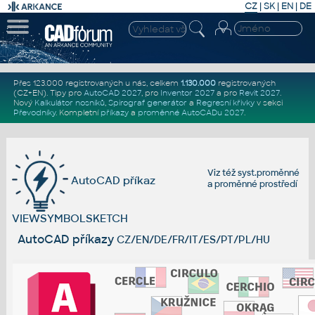
CZ
|
SK
|
EN
|
DE
Přes 123.000 registrovaných u nás, celkem
1.130.000
registrovaných
(CZ+EN)
. Tipy pro
AutoCAD 2027
, pro
Inventor 2027
a pro
Revit 2027
.
Nový
Kalkulátor nosníků
,
Spirograf generátor
a
Regresní křivky
v sekci
Převodníky
.
Kompletní
příkazy
a
proměnné AutoCADu 2027
.
Viz též
syst.proměnné
AutoCAD příkaz
a
proměnné prostředí
VIEWSYMBOLSKETCH
AutoCAD příkazy
CZ/EN/DE/FR/IT/ES/PT/PL/HU