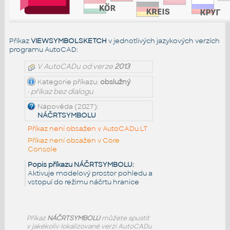
Příkaz
VIEWSYMBOLSKETCH
v jednotlivých jazykových verzích
programu AutoCAD:
V AutoCADu od verze
2013
Kategorie příkazu:
obslužný
• příkaz bez dialogu
Nápověda (2027):
NÁČRTSYMBOLU
Příkaz není obsažen v AutoCADu LT
Příkaz není obsažen v Core
Console
Popis příkazu NÁČRTSYMBOLU:
Aktivuje modelový prostor pohledu a
vstopuí do režimu náčrtu hranice
Příkaz
NÁČRTSYMBOLU
můžete spustit
v jakékoliv lokalizované verzi AutoCADu