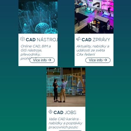
CAD
NÁSTROJE
CAD
ZPRÁVY
Online CAD, BIM a
Aktuality, nabídky a
GIS nástroje,
události ze světa
převodníky,
CAx řešení
prohlížeče
Více info
Více info
CAD
JOBS
Vaše CAD kariéra -
nabídky a poptávky
pracovních pozic