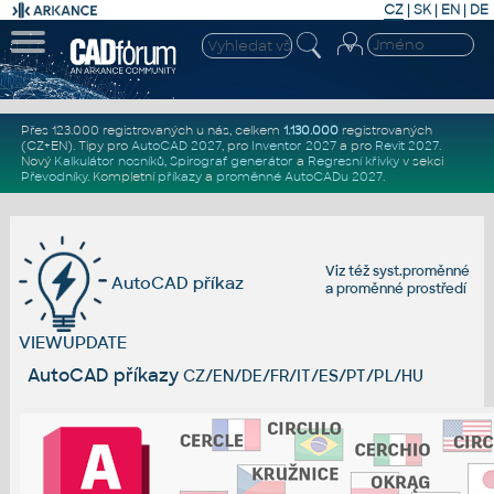
CZ
|
SK
|
EN
|
DE
Přes 123.000 registrovaných u nás, celkem
1.130.000
registrovaných
(CZ+EN)
. Tipy pro
AutoCAD 2027
, pro
Inventor 2027
a pro
Revit 2027
.
Nový
Kalkulátor nosníků
,
Spirograf generátor
a
Regresní křivky
v sekci
Převodníky
.
Kompletní
příkazy
a
proměnné AutoCADu 2027
.
Viz též
syst.proměnné
AutoCAD příkaz
a
proměnné prostředí
VIEWUPDATE
AutoCAD příkazy
CZ/EN/DE/FR/IT/ES/PT/PL/HU