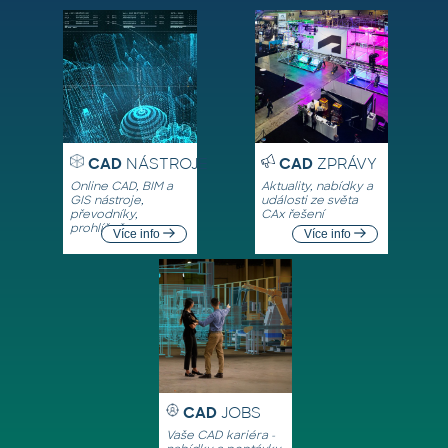
CAD
NÁSTROJE
CAD
ZPRÁVY
Online CAD, BIM a
Aktuality, nabídky a
GIS nástroje,
události ze světa
převodníky,
CAx řešení
prohlížeče
Více info
Více info
CAD
JOBS
Vaše CAD kariéra -