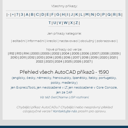
Všechny příkazy:
|
-
|
+
|
?
|
3
|
A
|
B
|
C
|
D
|
E
|
F
|
G
|
H
|
I
|
J
|
K
|
L
|
M
|
N
|
O
|
P
|
Q
|
R
|
S
|
T
|
U
|
V
|
W
|
X
|
Z
|
Jen příkazy kategorie:
|
editační
|
informační
|
kreslicí
|
nastavovací
|
obslužný
|
zobrazovací
|
Nové příkazy od verze:
|
R12
|
R13
|
R14
|
2000
|
2000i
|
2002
|
2004
|
2005
|
2006
|
2007
|
2008
|
2009
|
2010
|
2011
|
2012
|
2013
|
2014
|
2015
|
2016
|
2017
|
2018
|
2019
|
2020
|
2021
|
2022
|
2023
|
2024
|
2025
|
2026
|
2027
|
Přehled všech AutoCAD příkazů -
1590
(anglicky, česky, německy, francouzsky, španělsky, italsky, portugalsky,
polsky, maďarsky)
jen
ExpressTools
, jen
neobsažené v LT
, jen
neobsažené v Core Console
,
jen
ze SAP
Viz též
GetCName
LISP rozhraní.
Chybějící příkaz AutoCADu? Chybějící nebo nesprávný překlad
cizojazyčné verze?
Kontaktujte nás
prosím pro opravu.