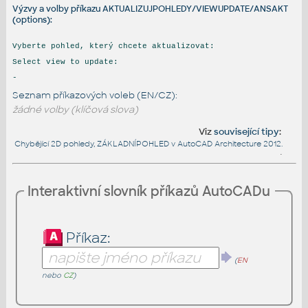
Výzvy a volby příkazu AKTUALIZUJPOHLEDY/VIEWUPDATE/ANSAKT
(options):
Vyberte pohled, který chcete aktualizovat:
Select view to update:
-
Seznam příkazových voleb (EN/CZ):
žádné volby (klíčová slova)
Viz
související tipy
:
Chybějící 2D pohledy, ZÁKLADNÍPOHLED v AutoCAD Architecture 2012.
•
Interaktivní slovník příkazů AutoCADu
Příkaz:
(
EN
nebo
CZ
)