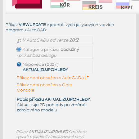
Příkaz
VIEWUPDATE
v jednotlivých jazykových verzích
programu AutoCAD:
V AutoCADu od verze
2012
Kategorie příkazu:
obslužný
• příkaz bez dialogu
Nápověda (2027):
AKTUALIZUJPOHLEDY
Příkaz není obsažen v AutoCADu LT
Příkaz není obsažen v Core
Console
Popis příkazu AKTUALIZUJPOHLEDY:
Aktualizuje 2D pohledy po změně
zdrojového modelu
Příkaz
AKTUALIZUJPOHLEDY
můžete
spustit v jakékoliv lokalizované verzi