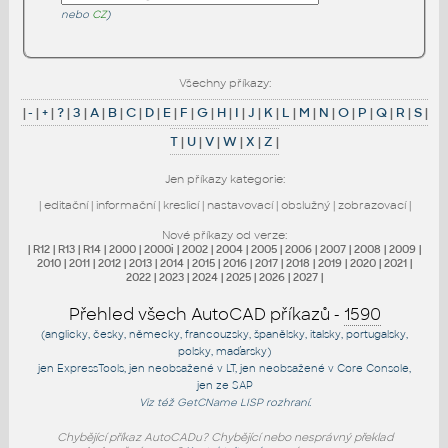
nebo
CZ
)
Všechny příkazy:
|
-
|
+
|
?
|
3
|
A
|
B
|
C
|
D
|
E
|
F
|
G
|
H
|
I
|
J
|
K
|
L
|
M
|
N
|
O
|
P
|
Q
|
R
|
S
|
T
|
U
|
V
|
W
|
X
|
Z
|
Jen příkazy kategorie:
|
editační
|
informační
|
kreslicí
|
nastavovací
|
obslužný
|
zobrazovací
|
Nové příkazy od verze:
|
R12
|
R13
|
R14
|
2000
|
2000i
|
2002
|
2004
|
2005
|
2006
|
2007
|
2008
|
2009
|
2010
|
2011
|
2012
|
2013
|
2014
|
2015
|
2016
|
2017
|
2018
|
2019
|
2020
|
2021
|
2022
|
2023
|
2024
|
2025
|
2026
|
2027
|
Přehled všech AutoCAD příkazů -
1590
(anglicky, česky, německy, francouzsky, španělsky, italsky, portugalsky,
polsky, maďarsky)
jen
ExpressTools
, jen
neobsažené v LT
, jen
neobsažené v Core Console
,
jen
ze SAP
Viz též
GetCName
LISP rozhraní.
Chybějící příkaz AutoCADu? Chybějící nebo nesprávný překlad