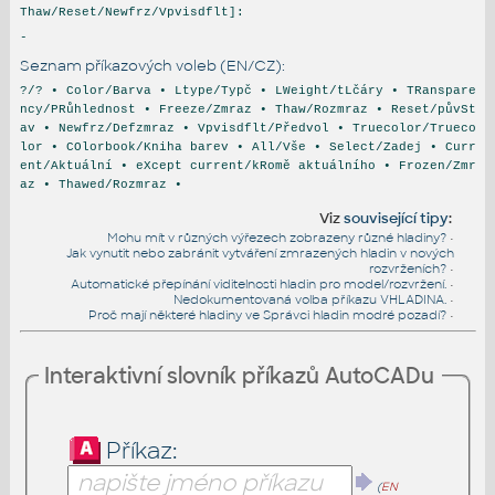
Thaw/Reset/Newfrz/Vpvisdflt]:
-
Seznam příkazových voleb (EN/CZ):
?/? • Color/Barva • Ltype/Typč • LWeight/tLčáry • TRanspare
ncy/PRůhlednost • Freeze/Zmraz • Thaw/Rozmraz • Reset/půvSt
av • Newfrz/Defzmraz • Vpvisdflt/Předvol • Truecolor/Trueco
lor • COlorbook/Kniha barev • All/Vše • Select/Zadej • Curr
ent/Aktuální • eXcept current/kRomě aktuálního • Frozen/Zmr
az • Thawed/Rozmraz •
Viz
související tipy
:
Mohu mít v různých výřezech zobrazeny různé hladiny?
•
Jak vynutit nebo zabránit vytváření zmrazených hladin v nových
rozvrženích?
•
Automatické přepínání viditelnosti hladin pro model/rozvržení.
•
Nedokumentovaná volba příkazu VHLADINA.
•
Proč mají některé hladiny ve Správci hladin modré pozadí?
•
Interaktivní slovník příkazů AutoCADu
Příkaz:
(
EN