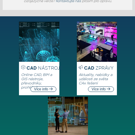
cizojazyčné verze?
Kontaktujte nás
prosím pro opravu.
CAD
NÁSTROJE
CAD
ZPRÁVY
Online CAD, BIM a
Aktuality, nabídky a
GIS nástroje,
události ze světa
převodníky,
CAx řešení
prohlížeče
Více info
Více info