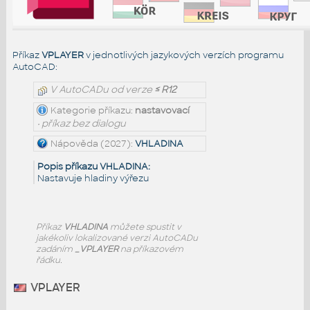
Příkaz
VPLAYER
v jednotlivých jazykových verzích programu
AutoCAD:
V AutoCADu od verze
≤ R12
Kategorie příkazu:
nastavovací
• příkaz bez dialogu
Nápověda (2027):
VHLADINA
Popis příkazu VHLADINA:
Nastavuje hladiny výřezu
Příkaz
VHLADINA
můžete spustit v
jakékoliv lokalizované verzi AutoCADu
zadáním
_VPLAYER
na příkazovém
řádku.
VPLAYER