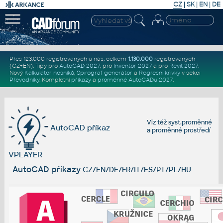
CZ
|
SK
|
EN
|
DE
Přes 123.000 registrovaných u nás, celkem
1.130.000
registrovaných
(CZ+EN)
. Tipy pro
AutoCAD 2027
, pro
Inventor 2027
a pro
Revit 2027
.
Nový
Kalkulátor nosníků
,
Spirograf generátor
a
Regresní křivky
v sekci
Převodníky
.
Kompletní
příkazy
a
proměnné AutoCADu 2027
.
Viz též
syst.proměnné
AutoCAD příkaz
a
proměnné prostředí
VPLAYER
AutoCAD příkazy
CZ/EN/DE/FR/IT/ES/PT/PL/HU