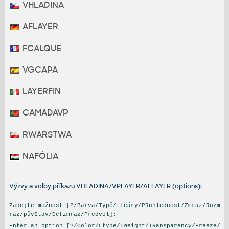
VHLADINA
AFLAYER
FCALQUE
VGCAPA
LAYERFIN
CAMADAVP
RWARSTWA
NAFÓLIA
Výzvy a volby příkazu VHLADINA/VPLAYER/AFLAYER (options):
Zadejte možnost [?/Barva/Typč/tLčáry/PRůhlednost/Zmraz/Rozm
raz/půvStav/Defzmraz/Předvol]:
Enter an option [?/Color/Ltype/LWeight/TRansparency/Freeze/