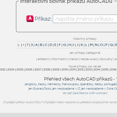
Interaktivní slovník příkazů AutoCADu
Příkaz:
Všechny příkazy:
|
-
|
+
|
?
|
3
|
A
|
B
|
C
|
D
|
E
|
F
|
G
|
H
|
I
|
J
|
K
|
L
|
M
|
N
|
O
|
P
|
Q
|
Jen příkazy kategorie:
|
editační
|
informační
|
kreslicí
|
nastavovací
|
obslužný
|
z
Nové příkazy od verze:
2002
|
2004
|
2005
|
2006
|
2007
|
2008
|
2009
|
2010
|
2011
|
2012
|
2013
|
2014
|
2015
|
2016
Přehled všech AutoCAD příkazů -
(anglicky, česky, německy, francouzsky, španělsky, italsky, portugal
jen
ExpressTools
, jen
neobsažené v LT
, jen
neobsažené v Core C
Viz též
GetCName
LISP rozhraní.
Chybějící příkaz AutoCADu? Chybějící nebo nesprávný překlad cizojazyčné verz