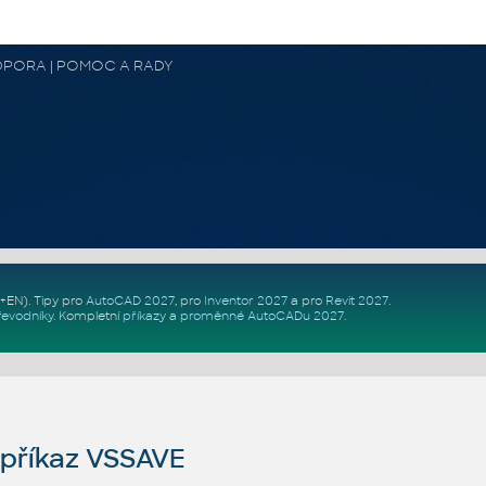
 PODPORA | POMOC A RADY
Z+EN)
. Tipy pro
AutoCAD 2027
, pro
Inventor 2027
a pro
Revit 2027
.
řevodníky
.
Kompletní
příkazy
a
proměnné AutoCADu 2027
.
příkaz VSSAVE