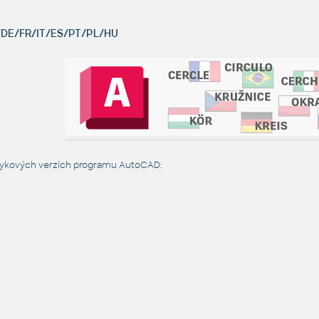
DE/FR/IT/ES/PT/PL/HU
azykových verzích programu AutoCAD: