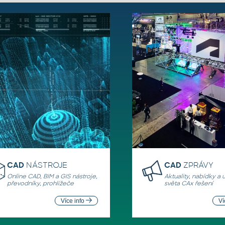
CAD
NÁSTROJE
CAD
ZPRÁVY
Online CAD, BIM a GIS nástroje,
Aktuality, nabídky a 
převodníky, prohlížeče
světa CAx řešení
Více info
Ví