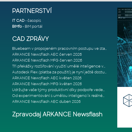
PARTNERSTVÍ
IT CAD
- časopis
BIMfo
- BIM portál
CAD ZPRÁVY
Bluebeam v propojeném pracovním postupu ve stavebnictví: Proč je int
ARKANCE Newsflash AEC červen 2026
ARKANCE Newsflash MFG červen 2026
Tři překážky rozšiřování využití umělé inteligence ve stavebním prům
Autodesk Flex (platba za použití) je nyní ještě dostupnější
ARKANCE Newsflash AEC květen 2026
ARKANCE Newsflash MFG květen 2026
Udržujte vaše týmy produktivní díky podpoře vedené odborníky
Od experimentování s umělou inteligencí k reálnému dopadu na podniká
ARKANCE Newsflash AEC duben 2026
Zpravodaj ARKANCE Newsflash