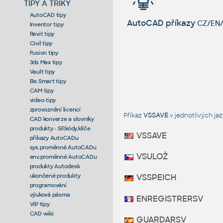
TIPY A TRIKY
AutoCAD tipy
AutoCAD příkazy
CZ/EN/
Inventor tipy
Revit tipy
Civil tipy
Fusion tipy
3ds Max tipy
Vault tipy
Be.Smart tipy
CAM tipy
video-tipy
zprovoznění licencí
Příkaz
VSSAVE
v jednotlivých j
CAD konverze a slovníky
produkty - SP,kódy,klíče
VSSAVE
příkazy AutoCADu
sys.proměnné AutoCADu
VSULOŽ
env.proměnné AutoCADu
produkty Autodesk
ukončené produkty
VSSPEICH
programování
výuková pásma
ENREGISTRERSV
VIP tipy
CAD wiki
GUARDARSV