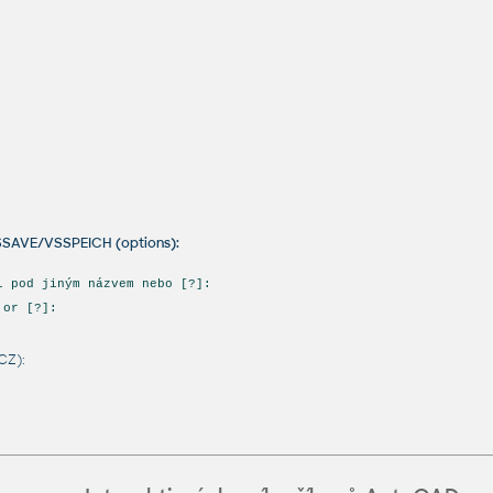
SSAVE/VSSPEICH (options):
l pod jiným názvem nebo [?]:
 or [?]:
CZ):