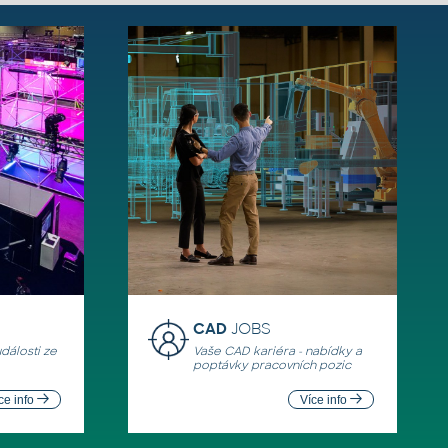
CAD
JOBS
události ze
Vaše CAD kariéra - nabídky a
poptávky pracovních pozic
ce info
Více info