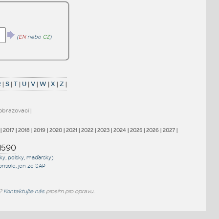
(
EN
nebo
CZ
)
R
|
S
|
T
|
U
|
V
|
W
|
X
|
Z
|
obrazovací
|
|
2017
|
2018
|
2019
|
2020
|
2021
|
2022
|
2023
|
2024
|
2025
|
2026
|
2027
|
1590
sky, polsky, maďarsky)
onsole
, jen
ze SAP
e?
Kontaktujte nás
prosím pro opravu.