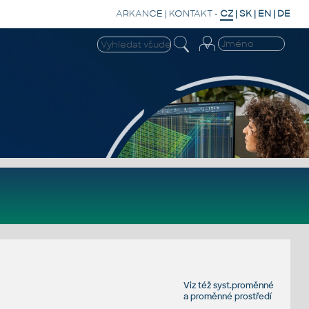
ARKANCE
|
KONTAKT
-
CZ
|
SK
|
EN
|
DE
Viz též
syst.proměnné
a
proměnné prostředí