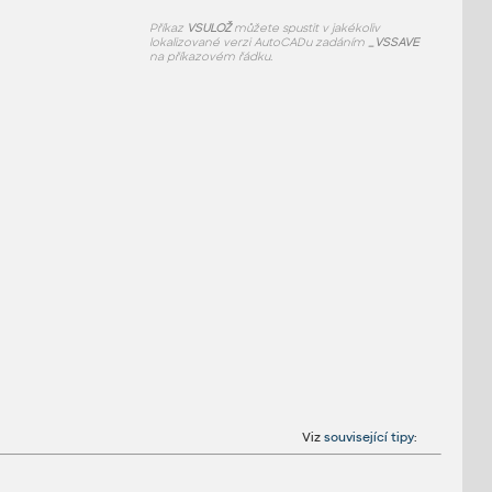
Příkaz
VSULOŽ
můžete spustit v jakékoliv
lokalizované verzi AutoCADu zadáním
_VSSAVE
na příkazovém řádku.
Viz
související tipy
: