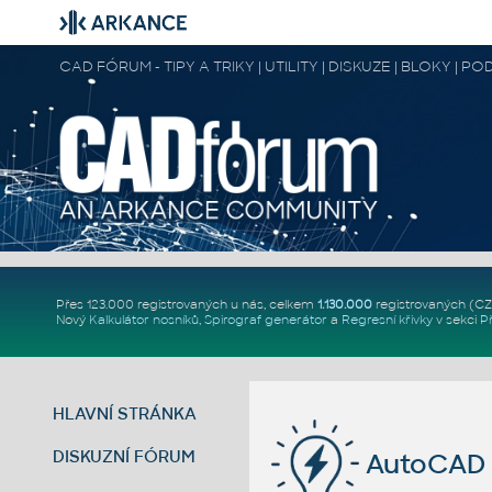
CAD FÓRUM - TIPY A TRIKY | UTILITY | DISKUZE | BLOKY |
Přes 123.000 registrovaných u nás, celkem
1.130.000
registrovaných (C
Nový
Kalkulátor nosníků
,
Spirograf generátor
a
Regresní křivky
v sekci
P
HLAVNÍ STRÁNKA
DISKUZNÍ FÓRUM
AutoCAD 