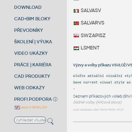
DOWNLOAD
SALVASV
CAD+BIM BLOKY
SALVARVS
PŘEVODNÍKY
SWZAPISZ
ŠKOLENÍ | VÝUKA
LSMENT
VIDEO UKÁZKY
PRÁCE | KARIÉRA
Výzvy a volby příkazu VSULOŽ/V
CAD PRODUKTY
Uložte aktuální vizuální sty
Save current visual style as
WEB ODKAZY
-
Seznam příkazových voleb (EN/
PROFI PODPORA
ⓘ
žádné volby (klíčová slova)
also in ENGLISH
autor databáze voleb: Michal Miclík, UPCE