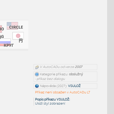
V AutoCADu od verze
2007
Kategorie příkazu:
obslužný
• příkaz bez dialogu
Nápověda (2027):
VSULOŽ
Příkaz není obsažen v AutoCADu LT
Popis příkazu VSULOŽ:
Uloží styl zobrazení