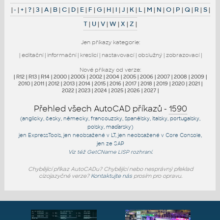
|
-
|
+
|
?
|
3
|
A
|
B
|
C
|
D
|
E
|
F
|
G
|
H
|
I
|
J
|
K
|
L
|
M
|
N
|
O
|
P
|
Q
|
R
|
S
|
T
|
U
|
V
|
W
|
X
|
Z
|
Jen příkazy kategorie:
|
editační
|
informační
|
kreslicí
|
nastavovací
|
obslužný
|
zobrazovací
|
Nové příkazy od verze:
|
R12
|
R13
|
R14
|
2000
|
2000i
|
2002
|
2004
|
2005
|
2006
|
2007
|
2008
|
2009
|
2010
|
2011
|
2012
|
2013
|
2014
|
2015
|
2016
|
2017
|
2018
|
2019
|
2020
|
2021
|
2022
|
2023
|
2024
|
2025
|
2026
|
2027
|
Přehled všech AutoCAD příkazů -
1590
(anglicky, česky, německy, francouzsky, španělsky, italsky, portugalsky,
polsky, maďarsky)
jen
ExpressTools
, jen
neobsažené v LT
, jen
neobsažené v Core Console
,
jen
ze SAP
Viz též
GetCName
LISP rozhraní.
Chybějící příkaz AutoCADu? Chybějící nebo nesprávný překlad
cizojazyčné verze?
Kontaktujte nás
prosím pro opravu.