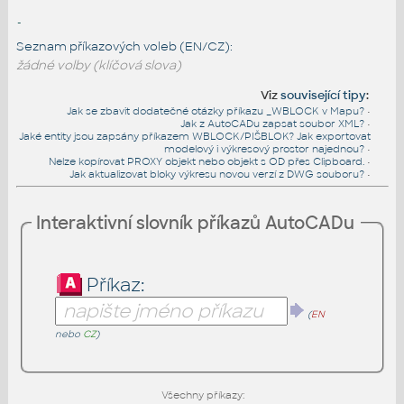
-
Seznam příkazových voleb (EN/CZ):
žádné volby (klíčová slova)
Viz
související tipy
:
Jak se zbavit dodatečné otázky příkazu _WBLOCK v Mapu?
•
Jak z AutoCADu zapsat soubor XML?
•
Jaké entity jsou zapsány příkazem WBLOCK/PIŠBLOK? Jak exportovat
modelový i výkresový prostor najednou?
•
Nelze kopírovat PROXY objekt nebo objekt s OD přes Clipboard.
•
Jak aktualizovat bloky výkresu novou verzí z DWG souboru?
•
Interaktivní slovník příkazů AutoCADu
Příkaz:
(
EN
nebo
CZ
)
Všechny příkazy: