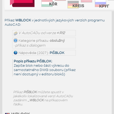
Příkaz
WBLOCK
v jednotlivých jazykových verzích programu
AutoCAD:
V AutoCADu od verze
≤ R12
Kategorie příkazu:
obslužný
• příkaz s dialogem
Nápověda (2027):
PIŠBLOK
Popis příkazu PIŠBLOK:
Zapíše blok nebo část výkresu do
samostatného DWG souboru (příkaz
není dostupný v editoru bloků)
Příkaz
PIŠBLOK
můžete spustit v
jakékoliv lokalizované verzi AutoCADu
zadáním
_WBLOCK
na příkazovém
řádku.