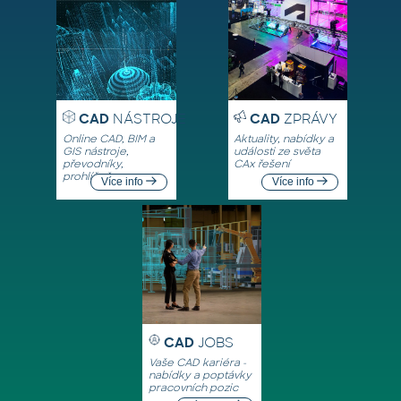
CAD
NÁSTROJE
CAD
ZPRÁVY
Online CAD, BIM a
Aktuality, nabídky a
GIS nástroje,
události ze světa
převodníky,
CAx řešení
prohlížeče
Více info
Více info
CAD
JOBS
Vaše CAD kariéra -
nabídky a poptávky
pracovních pozic