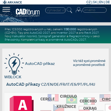
CZ
|
SK
|
EN
|
DE
Přes 123.000 registrovaných u nás, celkem
1.130.000
registrovaných
(CZ+EN)
. Tipy pro
AutoCAD 2027
, pro
Inventor 2027
a pro
Revit 2027
.
Nový
Kalkulátor nosníků
,
Spirograf generátor
a
Regresní křivky
v sekci
Převodníky
.
Kompletní
příkazy
a
proměnné AutoCADu 2027
.
Viz též
syst.proměnné
AutoCAD příkaz
a
proměnné prostředí
WBLOCK
AutoCAD příkazy
CZ/EN/DE/FR/IT/ES/PT/PL/HU