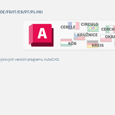
DE/FR/IT/ES/PT/PL/HU
azykových verzích programu AutoCAD: