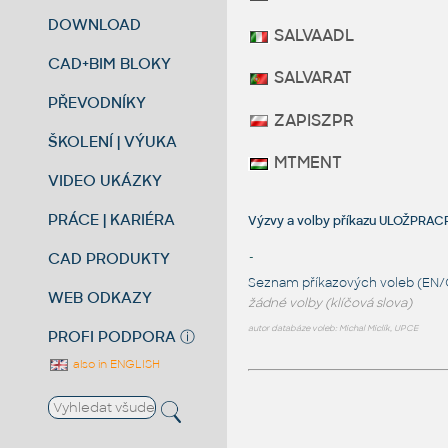
DOWNLOAD
SALVAADL
CAD+BIM BLOKY
SALVARAT
PŘEVODNÍKY
ZAPISZPR
ŠKOLENÍ | VÝUKA
MTMENT
VIDEO UKÁZKY
PRÁCE | KARIÉRA
Výzvy a volby příkazu ULOŽPRA
CAD PRODUKTY
-
Seznam příkazových voleb (EN/
WEB ODKAZY
žádné volby (klíčová slova)
autor databáze voleb: Michal Miclík, UPCE
PROFI PODPORA
ⓘ
also in ENGLISH