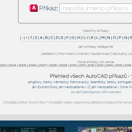
Příkaz:
Všechny příkazy:
|
-
|
+
|
?
|
3
|
A
|
B
|
C
|
D
|
E
|
F
|
G
|
H
|
I
|
J
|
K
|
L
|
M
|
N
|
O
|
P
|
Q
|
Jen příkazy kategorie:
|
editační
|
informační
|
kreslicí
|
nastavovací
|
obslužný
|
z
Nové příkazy od verze:
2002
|
2004
|
2005
|
2006
|
2007
|
2008
|
2009
|
2010
|
2011
|
2012
|
2013
|
2014
|
2015
|
2016
Přehled všech AutoCAD příkazů -
(anglicky, česky, německy, francouzsky, španělsky, italsky, portugal
jen
ExpressTools
, jen
neobsažené v LT
, jen
neobsažené v Core C
Viz též
GetCName
LISP rozhraní.
Chybějící příkaz AutoCADu? Chybějící nebo nesprávný překlad cizojazyčné verz