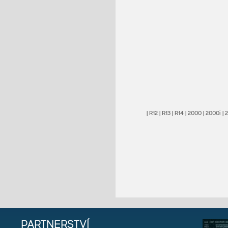
|
R12
|
R13
|
R14
|
2000
|
2000i
|
PARTNERSTVÍ