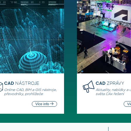
CAD
NÁSTROJE
CAD
ZPRÁVY
Online CAD, BIM a GIS nástroje,
Aktuality, nabídky a 
převodníky, prohlížeče
světa CAx řešení
Více info
Ví