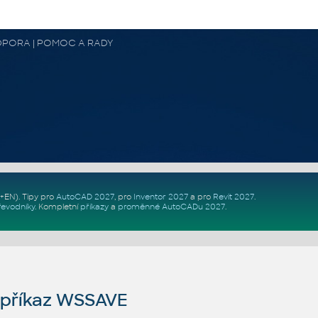
 PODPORA | POMOC A RADY
Z+EN)
. Tipy pro
AutoCAD 2027
, pro
Inventor 2027
a pro
Revit 2027
.
řevodníky
.
Kompletní
příkazy
a
proměnné AutoCADu 2027
.
příkaz WSSAVE