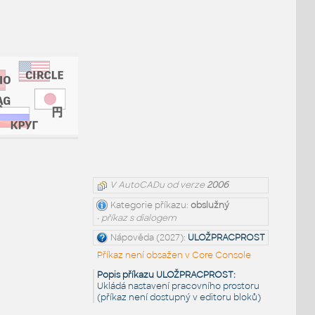
V AutoCADu od verze
2006
Kategorie příkazu:
obslužný
• příkaz s dialogem
Nápověda (2027):
ULOŽPRACPROST
Příkaz není obsažen v Core Console
Popis příkazu ULOŽPRACPROST:
Ukládá nastavení pracovního prostoru
(příkaz není dostupný v editoru bloků)