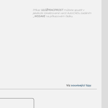
Příkaz
ULOŽPRACPROST
můžete spustit v
jakékoliv lokalizované verzi AutoCADu zadáním
_WSSAVE
na příkazovém řádku.
Viz
související tipy
: