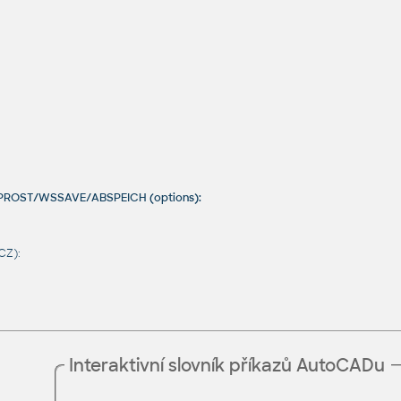
CPROST/WSSAVE/ABSPEICH (options):
CZ):
Interaktivní slovník příkazů AutoCADu