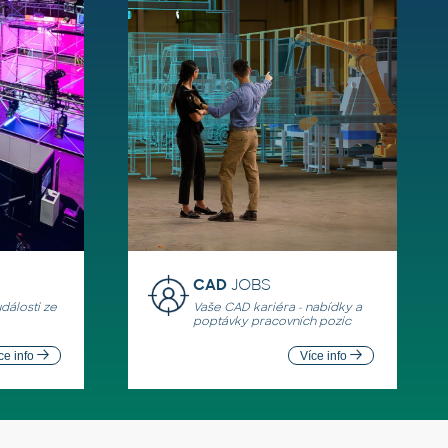
CAD
JOBS
události ze
Vaše CAD kariéra - nabídky a
poptávky pracovních pozic
ce info
Více info