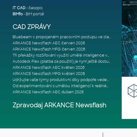
IT CAD
- časopis
BIMfo
- BIM portál
CAD ZPRÁVY
Bluebeam v propojeném pracovním postupu ve stavebnictví: Proč je int
ARKANCE Newsflash AEC červen 2026
ARKANCE Newsflash MFG červen 2026
Tři překážky rozšiřování využití umělé inteligence ve stavebním prům
Autodesk Flex (platba za použití) je nyní ještě dostupnější
ARKANCE Newsflash AEC květen 2026
ARKANCE Newsflash MFG květen 2026
Udržujte vaše týmy produktivní díky podpoře vedené odborníky
Od experimentování s umělou inteligencí k reálnému dopadu na podniká
ARKANCE Newsflash AEC duben 2026
Zpravodaj ARKANCE Newsflash