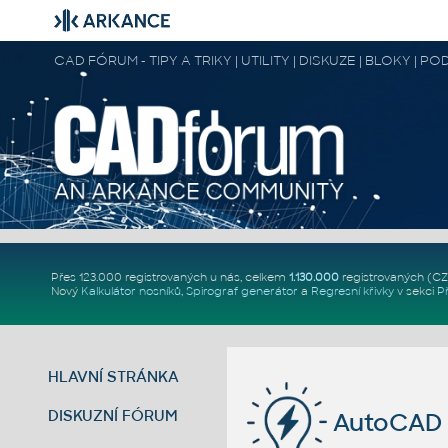
CAD FÓRUM - TIPY A TRIKY | UTILITY | DISKUZE | BLOKY |
Přes 123.000 registrovaných u nás, celkem
1.130.000
registrovaných (C
Nový
Kalkulátor nosníků
,
Spirograf generátor
a
Regresní křivky
v sekci
P
HLAVNÍ STRÁNKA
DISKUZNÍ FÓRUM
AutoCAD 