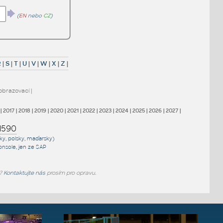
(
EN
nebo
CZ
)
R
|
S
|
T
|
U
|
V
|
W
|
X
|
Z
|
obrazovací
|
|
2017
|
2018
|
2019
|
2020
|
2021
|
2022
|
2023
|
2024
|
2025
|
2026
|
2027
|
1590
sky, polsky, maďarsky)
onsole
, jen
ze SAP
e?
Kontaktujte nás
prosím pro opravu.