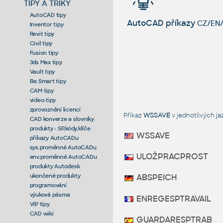
TIPY A TRIKY
AutoCAD tipy
AutoCAD příkazy
CZ/EN/
Inventor tipy
Revit tipy
Civil tipy
Fusion tipy
3ds Max tipy
Vault tipy
Be.Smart tipy
CAM tipy
video-tipy
zprovoznění licencí
Příkaz
WSSAVE
v jednotlivých j
CAD konverze a slovníky
produkty - SP,kódy,klíče
WSSAVE
příkazy AutoCADu
sys.proměnné AutoCADu
ULOŽPRACPROST
env.proměnné AutoCADu
produkty Autodesk
ukončené produkty
ABSPEICH
programování
výuková pásma
ENREGESPTRAVAIL
VIP tipy
CAD wiki
GUARDARESPTRAB