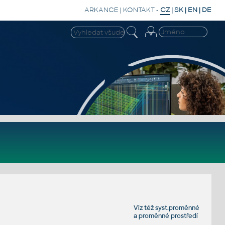
ARKANCE
|
KONTAKT
-
CZ
|
SK
|
EN
|
DE
Viz též
syst.proměnné
a
proměnné prostředí