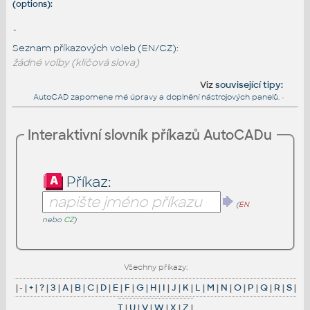
(options):
-
Seznam příkazových voleb (EN/CZ):
žádné volby (klíčová slova)
Viz
související tipy
:
AutoCAD zapomene mé úpravy a doplnění nástrojových panelů.
•
Interaktivní slovník příkazů AutoCADu
Příkaz:
(
EN
nebo
CZ
)
Všechny příkazy:
|
-
|
+
|
?
|
3
|
A
|
B
|
C
|
D
|
E
|
F
|
G
|
H
|
I
|
J
|
K
|
L
|
M
|
N
|
O
|
P
|
Q
|
R
|
S
|
T
|
U
|
V
|
W
|
X
|
Z
|