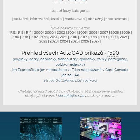
Jen příkazy kategorie:
|
editační
|
informační
|
kreslicí
|
nastavovací
|
obslužný
|
zobrazovací
|
Nové příkazy od verze:
|
R12
|
R13
|
R14
|
2000
|
2000i
|
2002
|
2004
|
2005
|
2006
|
2007
|
2008
|
2009
|
2010
|
2011
|
2012
|
2013
|
2014
|
2015
|
2016
|
2017
|
2018
|
2019
|
2020
|
2021
|
2022
|
2023
|
2024
|
2025
|
2026
|
2027
|
Přehled všech AutoCAD příkazů -
1590
(anglicky, česky, německy, francouzsky, španělsky, italsky, portugalsky,
polsky, maďarsky)
jen
ExpressTools
, jen
neobsažené v LT
, jen
neobsažené v Core Console
,
jen
ze SAP
Viz též
GetCName
LISP rozhraní.
Chybějící příkaz AutoCADu? Chybějící nebo nesprávný překlad
cizojazyčné verze?
Kontaktujte nás
prosím pro opravu.