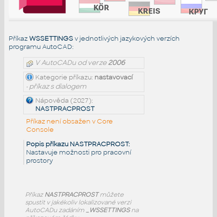
Příkaz
WSSETTINGS
v jednotlivých jazykových verzích
programu AutoCAD:
V AutoCADu od verze
2006
Kategorie příkazu:
nastavovací
• příkaz s dialogem
Nápověda (2027):
NASTPRACPROST
Příkaz není obsažen v Core
Console
Popis příkazu NASTPRACPROST:
Nastavuje možnosti pro pracovní
prostory
Příkaz
NASTPRACPROST
můžete
spustit v jakékoliv lokalizované verzi
AutoCADu zadáním
_WSSETTINGS
na