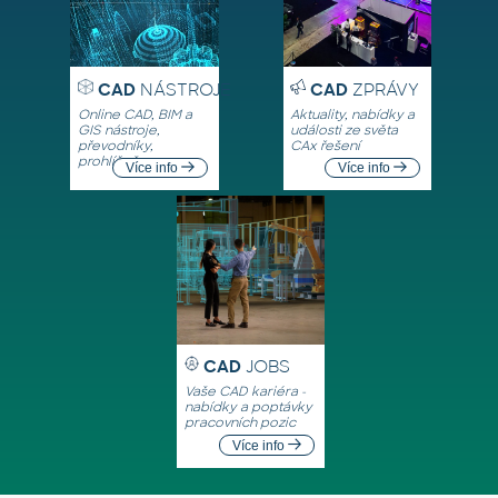
CAD
NÁSTROJE
CAD
ZPRÁVY
Online CAD, BIM a
Aktuality, nabídky a
GIS nástroje,
události ze světa
převodníky,
CAx řešení
prohlížeče
Více info
Více info
CAD
JOBS
Vaše CAD kariéra -
nabídky a poptávky
pracovních pozic
Více info