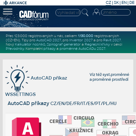
CZ
|
SK
|
EN
|
DE
Přes 123.000 registrovaných u nás, celkem
1.130.000
registrovaných
(CZ+EN)
. Tipy pro
AutoCAD 2027
, pro
Inventor 2027
a pro
Revit 2027
.
Nový
Kalkulátor nosníků
,
Spirograf generátor
a
Regresní křivky
v sekci
Převodníky
.
Kompletní
příkazy
a
proměnné AutoCADu 2027
.
Viz též
syst.proměnné
AutoCAD příkaz
a
proměnné prostředí
WSSETTINGS
AutoCAD příkazy
CZ/EN/DE/FR/IT/ES/PT/PL/HU