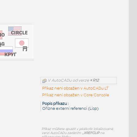
V AutoCADu od verze
≤ R12
Příkaz není obsažen v AutoCADu LT
Příkaz není obsažen v Core Console
Popis příkazu :
Ořízne externí referenci (Lisp)
Příkaz
můžete spustit v jakékoliv lokalizované
verzi AutoCADu zadáním
_XREFCLIP
na
příkazovém řádku.