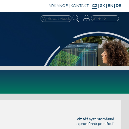
ARKANCE
|
KONTAKT
-
CZ
|
SK
|
EN
|
DE
Viz též
syst.proměnné
a
proměnné prostředí