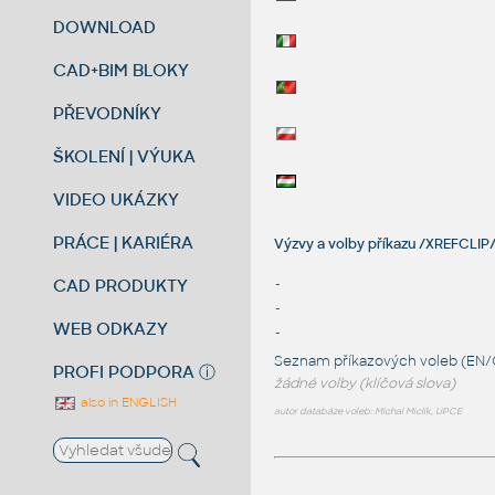
DOWNLOAD
CAD+BIM BLOKY
PŘEVODNÍKY
ŠKOLENÍ | VÝUKA
VIDEO UKÁZKY
PRÁCE | KARIÉRA
Výzvy a volby příkazu /XREFCLIP/
CAD PRODUKTY
-
-
WEB ODKAZY
-
Seznam příkazových voleb (EN/
PROFI PODPORA
ⓘ
žádné volby (klíčová slova)
also in ENGLISH
autor databáze voleb: Michal Miclík, UPCE