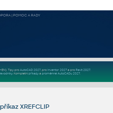
 PODPORA | POMOC A RADY
Z+EN)
. Tipy pro
AutoCAD 2027
, pro
Inventor 2027
a pro
Revit 2027
.
řevodníky
.
Kompletní
příkazy
a
proměnné AutoCADu 2027
.
příkaz XREFCLIP