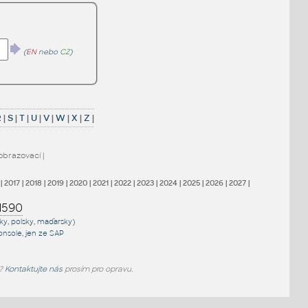
(
EN
nebo
CZ
)
R
|
S
|
T
|
U
|
V
|
W
|
X
|
Z
|
obrazovací
|
|
2017
|
2018
|
2019
|
2020
|
2021
|
2022
|
2023
|
2024
|
2025
|
2026
|
2027
|
1590
sky, polsky, maďarsky)
onsole
, jen
ze SAP
e?
Kontaktujte nás
prosím pro opravu.