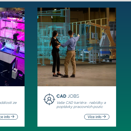
CAD
JOBS
události ze
Vaše CAD kariéra - nabídky a
poptávky pracovních pozic
ce info
Více info