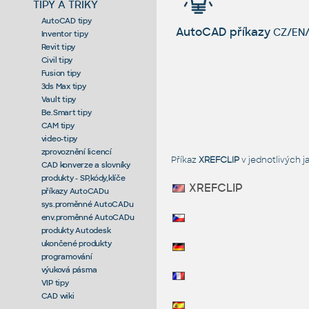
TIPY A TRIKY
AutoCAD tipy
AutoCAD příkazy
CZ/EN/
Inventor tipy
Revit tipy
Civil tipy
Fusion tipy
3ds Max tipy
Vault tipy
Be.Smart tipy
CAM tipy
video-tipy
zprovoznění licencí
Příkaz
XREFCLIP
v jednotlivých 
CAD konverze a slovníky
produkty - SP,kódy,klíče
XREFCLIP
příkazy AutoCADu
sys.proměnné AutoCADu
env.proměnné AutoCADu
produkty Autodesk
ukončené produkty
programování
výuková pásma
VIP tipy
CAD wiki