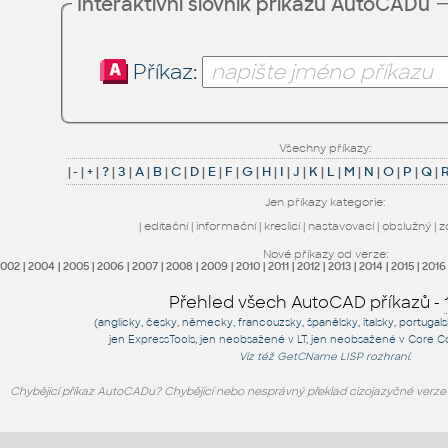
Interaktivní slovník příkazů AutoCADu
Příkaz:
Všechny příkazy:
|
-
|
+
|
?
|
3
|
A
|
B
|
C
|
D
|
E
|
F
|
G
|
H
|
I
|
J
|
K
|
L
|
M
|
N
|
O
|
P
|
Q
|
Jen příkazy kategorie:
|
editační
|
informační
|
kreslicí
|
nastavovací
|
obslužný
|
z
Nové příkazy od verze:
2002
|
2004
|
2005
|
2006
|
2007
|
2008
|
2009
|
2010
|
2011
|
2012
|
2013
|
2014
|
2015
|
2016
Přehled všech AutoCAD příkazů -
(anglicky, česky, německy, francouzsky, španělsky, italsky, portugal
jen
ExpressTools
, jen
neobsažené v LT
, jen
neobsažené v Core C
Viz též
GetCName
LISP rozhraní.
Chybějící příkaz AutoCADu? Chybějící nebo nesprávný překlad cizojazyčné verz