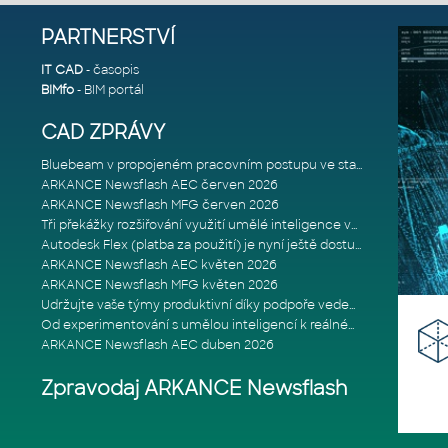
PARTNERSTVÍ
IT CAD
- časopis
BIMfo
- BIM portál
CAD ZPRÁVY
Bluebeam v propojeném pracovním postupu ve stavebnictví: Proč je int
ARKANCE Newsflash AEC červen 2026
ARKANCE Newsflash MFG červen 2026
Tři překážky rozšiřování využití umělé inteligence ve stavebním prům
Autodesk Flex (platba za použití) je nyní ještě dostupnější
ARKANCE Newsflash AEC květen 2026
ARKANCE Newsflash MFG květen 2026
Udržujte vaše týmy produktivní díky podpoře vedené odborníky
Od experimentování s umělou inteligencí k reálnému dopadu na podniká
ARKANCE Newsflash AEC duben 2026
Zpravodaj ARKANCE Newsflash