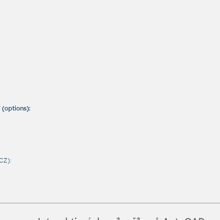
 (options):
CZ):