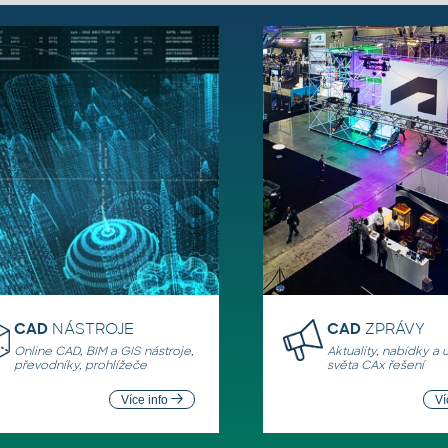
CAD
NÁSTROJE
CAD
ZPRÁVY
Online CAD, BIM a GIS nástroje,
Aktuality, nabídky a 
převodníky, prohlížeče
světa CAx řešení
Více info
Ví