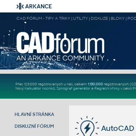
CAD FÓRUM - TIPY A TRIKY | UTILITY | DISKUZE | BLOKY |
Přes 123.000 registrovaných u nás, celkem
1.130.000
registrovaných (C
Nový
Kalkulátor nosníků
,
Spirograf generátor
a
Regresní křivky
v sekci
P
HLAVNÍ STRÁNKA
DISKUZNÍ FÓRUM
AutoCAD 