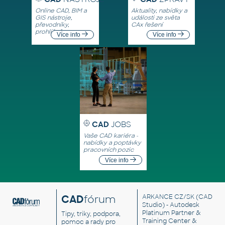
Online CAD, BIM a
Aktuality, nabídky a
GIS nástroje,
události ze světa
převodníky,
CAx řešení
prohlížeče
Více info
Více info
CAD
JOBS
Vaše CAD kariéra -
nabídky a poptávky
pracovních pozic
Více info
CAD
fórum
ARKANCE CZ/SK
(CAD
Studio) - Autodesk
Platinum Partner &
Tipy, triky, podpora,
Training Center &
pomoc a rady pro