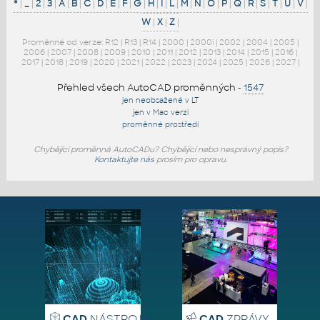
*
|
_
|
2
|
3
|
A
|
B
|
C
|
D
|
E
|
F
|
G
|
H
|
I
|
L
|
M
|
N
|
O
|
P
|
Q
|
R
|
S
|
T
|
U
|
V
|
W
|
X
|
Z
|
Proměnné od verze:
R12
|
R13
|
R14
|
2000
|
2000i
|
2002
|
2004
|
2005
|
2006
|
2007
|
2008
|
2009
|
2010
|
2011
|
2012
|
2013
|
2014
|
2015
|
2016
|
2017
|
2018
|
2019
|
2020
|
2021
|
2022
|
2023
|
2024
|
2025
|
2026
|
2027
|
Přehled všech AutoCAD proměnných
-
1547
jen neobsažené v LT
jen v Mac verzi
proměnné prostředí
Chybějící proměnná AutoCADu? Chybějící nebo nesprávný popis?
Kontaktujte nás
prosím pro opravu.
CAD
NÁSTROJE
CAD
ZPRÁVY