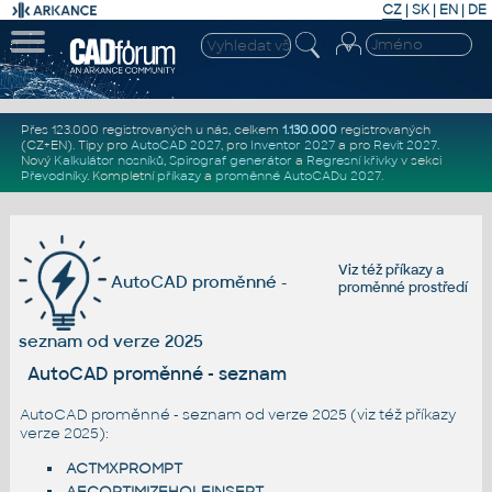
CZ
|
SK
|
EN
|
DE
Přes 123.000 registrovaných u nás, celkem
1.130.000
registrovaných
(CZ+EN)
. Tipy pro
AutoCAD 2027
, pro
Inventor 2027
a pro
Revit 2027
.
Nový
Kalkulátor nosníků
,
Spirograf generátor
a
Regresní křivky
v sekci
Převodníky
.
Kompletní
příkazy
a
proměnné AutoCADu 2027
.
Viz též
příkazy
a
AutoCAD proměnné -
proměnné prostředí
seznam od verze 2025
AutoCAD proměnné - seznam
AutoCAD proměnné - seznam od verze 2025 (viz též
příkazy
verze 2025
):
ACTMXPROMPT
AECOPTIMIZEHOLEINSERT