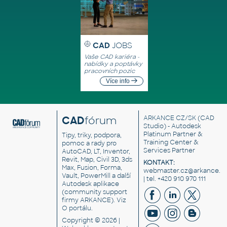
CAD
JOBS
Vaše CAD kariéra -
nabídky a poptávky
pracovních pozic
Více info
CAD
fórum
ARKANCE CZ/SK
(CAD
Studio) - Autodesk
Platinum Partner &
Tipy, triky, podpora,
Training Center &
pomoc a rady pro
Services Partner
AutoCAD, LT, Inventor,
Revit, Map, Civil 3D, 3ds
KONTAKT:
Max, Fusion, Forma,
webmaster.cz@arkance.w
Vault, PowerMill a další
| tel. +420 910 970 111
Autodesk aplikace
(community support
firmy ARKANCE). Viz
O portálu
.
Copyright © 2026 |