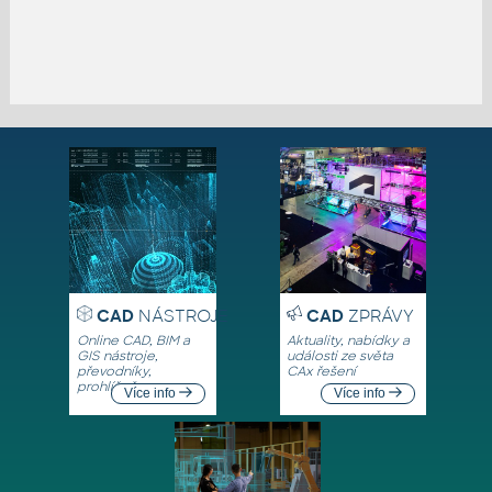
CAD
NÁSTROJE
CAD
ZPRÁVY
Online CAD, BIM a
Aktuality, nabídky a
GIS nástroje,
události ze světa
převodníky,
CAx řešení
prohlížeče
Více info
Více info