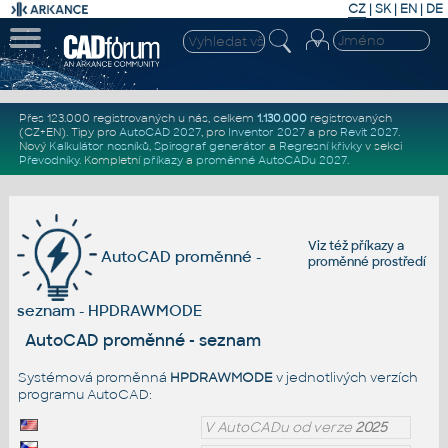
CZ
|
SK
|
EN
|
DE
Přes 123.000 registrovaných u nás, celkem
1.130.000
registrovaných
(CZ+EN)
. Tipy pro
AutoCAD 2027
, pro
Inventor 2027
a pro
Revit 2027
.
Nový
Kalkulátor nosníků
,
Spirograf generátor
a
Regresní křivky
v sekci
Převodníky
.
Kompletní
příkazy
a
proměnné AutoCADu 2027
.
Viz též
příkazy
a
AutoCAD proměnné -
proměnné prostředí
seznam - HPDRAWMODE
AutoCAD proměnné - seznam
Systémová proměnná
HPDRAWMODE
v jednotlivých verzích
programu AutoCAD:
V AutoCADu od verze
2025