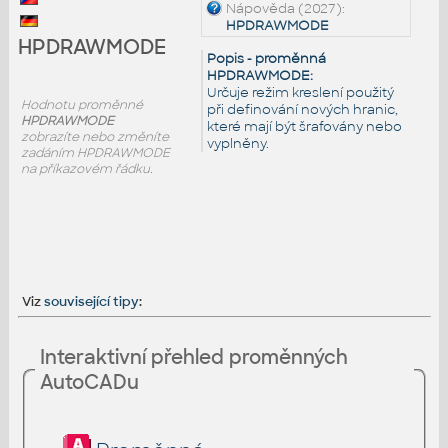
Nápověda (2027):
HPDRAWMODE
HPDRAWMODE
Popis - proměnná
HPDRAWMODE:
Určuje režim kreslení použitý
Hodnotu proměnné
při definování nových hranic,
HPDRAWMODE
které mají být šrafovány nebo
zobrazíte nebo změníte
vyplněny.
zadáním HPDRAWMODE
na příkazovém řádku.
Viz
související tipy
:
Interaktivní přehled proměnných
AutoCADu