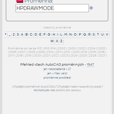
Proměnná:
Všechny proměnné:
*
|
_
|
2
|
3
|
A
|
B
|
C
|
D
|
E
|
F
|
G
|
H
|
I
|
L
|
M
|
N
|
O
|
P
|
Q
|
R
|
S
|
T
|
U
|
V
|
W
|
X
|
Z
|
Proměnné od verze:
R12
|
R13
|
R14
|
2000
|
2000i
|
2002
|
2004
|
2005
|
2006
|
2007
|
2008
|
2009
|
2010
|
2011
|
2012
|
2013
|
2014
|
2015
|
2016
|
2017
|
2018
|
2019
|
2020
|
2021
|
2022
|
2023
|
2024
|
2025
|
2026
|
2027
|
Přehled všech AutoCAD proměnných
-
1547
jen neobsažené v LT
jen v Mac verzi
proměnné prostředí
Chybějící proměnná AutoCADu? Chybějící nebo nesprávný popis?
Kontaktujte nás
prosím pro opravu.