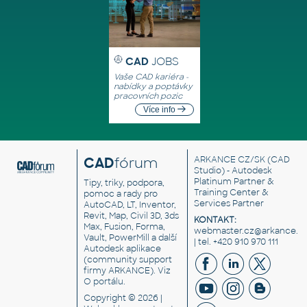
CAD
JOBS
Vaše CAD kariéra -
nabídky a poptávky
pracovních pozic
Více info
CAD
fórum
ARKANCE CZ/SK
(CAD
Studio) - Autodesk
Platinum Partner &
Tipy, triky, podpora,
Training Center &
pomoc a rady pro
Services Partner
AutoCAD, LT, Inventor,
Revit, Map, Civil 3D, 3ds
KONTAKT:
Max, Fusion, Forma,
webmaster.cz@arkance.w
Vault, PowerMill a další
| tel. +420 910 970 111
Autodesk aplikace
(community support
firmy ARKANCE). Viz
O portálu
.
Copyright © 2026 |