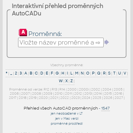
Interaktivní přehled proměnných
AutoCADu
Proměnná:
Všechny proměnné:
*
|
_
|
2
|
3
|
A
|
B
|
C
|
D
|
E
|
F
|
G
|
H
|
I
|
L
|
M
|
N
|
O
|
P
|
Q
|
R
|
S
|
T
|
U
|
V
|
W
|
X
|
Z
|
Proměnné od verze:
R12
|
R13
|
R14
|
2000
|
2000i
|
2002
|
2004
|
2005
|
2006
|
2007
|
2008
|
2009
|
2010
|
2011
|
2012
|
2013
|
2014
|
2015
|
2016
|
2017
|
2018
|
2019
|
2020
|
2021
|
2022
|
2023
|
2024
|
2025
|
2026
|
2027
|
Přehled všech AutoCAD proměnných
-
1547
jen neobsažené v LT
jen v Mac verzi
proměnné prostředí