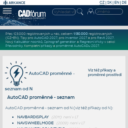
CZ
|
SK
|
EN
|
DE
Přes 123.000 registrovaných u nás, celkem
1.130.000
registrovaných
(CZ+EN)
. Tipy pro
AutoCAD 2027
, pro
Inventor 2027
a pro
Revit 2027
.
Nový
Kalkulátor nosníků
,
Spirograf generátor
a
Regresní křivky
v sekci
Převodníky
.
Kompletní
příkazy
a
proměnné AutoCADu 2027
.
Viz též
příkazy
a
AutoCAD proměnné -
proměnné prostředí
seznam od N
AutoCAD proměnné - seznam
AutoCAD proměnné - seznam od N (viz též
příkazy od N
):
NAVBARDISPLAY
(2011)
není v LT
NAVSWHEELMODE
(2009)
není v LT