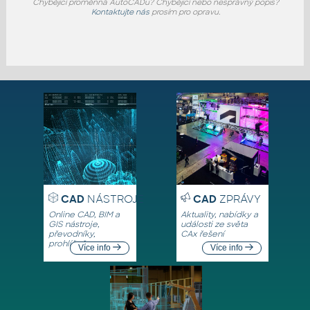
Chybějící proměnná AutoCADu? Chybějící nebo nesprávný popis?
Kontaktujte nás
prosím pro opravu.
CAD
NÁSTROJE
CAD
ZPRÁVY
Online CAD, BIM a
Aktuality, nabídky a
GIS nástroje,
události ze světa
převodníky,
CAx řešení
prohlížeče
Více info
Více info