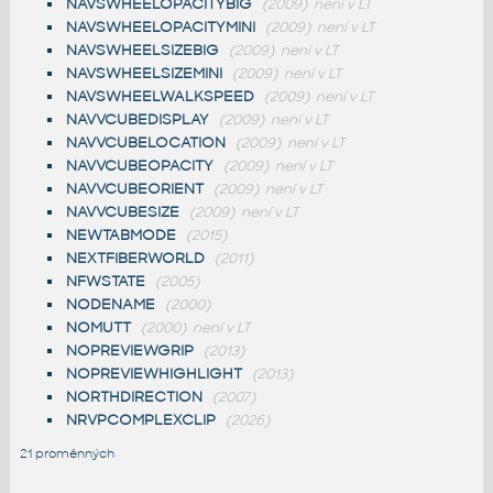
NAVSWHEELOPACITYBIG
(2009)
není v LT
NAVSWHEELOPACITYMINI
(2009)
není v LT
NAVSWHEELSIZEBIG
(2009)
není v LT
NAVSWHEELSIZEMINI
(2009)
není v LT
NAVSWHEELWALKSPEED
(2009)
není v LT
NAVVCUBEDISPLAY
(2009)
není v LT
NAVVCUBELOCATION
(2009)
není v LT
NAVVCUBEOPACITY
(2009)
není v LT
NAVVCUBEORIENT
(2009)
není v LT
NAVVCUBESIZE
(2009)
není v LT
NEWTABMODE
(2015)
NEXTFIBERWORLD
(2011)
NFWSTATE
(2005)
NODENAME
(2000)
NOMUTT
(2000)
není v LT
NOPREVIEWGRIP
(2013)
NOPREVIEWHIGHLIGHT
(2013)
NORTHDIRECTION
(2007)
NRVPCOMPLEXCLIP
(2026)
21 proměnných