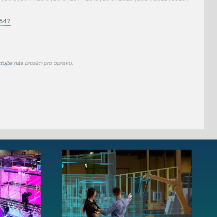
1547
tujte nás
prosím pro opravu.