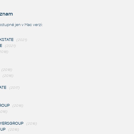
eznam
tupné jen v Mac verzi:
STATE
(2021)
E
(2021)
2018)
(2018)
(2016)
ATE
(2017)
ROUP
(2016)
016)
YERSGROUP
(2016)
OUP
(2016)