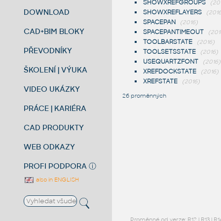
SHOWXREFGROUPS
(20
DOWNLOAD
SHOWXREFLAYERS
(2016
SPACEPAN
(2016)
CAD+BIM BLOKY
SPACEPANTIMEOUT
(201
TOOLBARSTATE
(2016)
PŘEVODNÍKY
TOOLSETSSTATE
(2016)
USEQUARTZFONT
(2016)
ŠKOLENÍ | VÝUKA
XREFDOCKSTATE
(2016)
XREFSTATE
(2016)
VIDEO UKÁZKY
26 proměnných
PRÁCE | KARIÉRA
CAD PRODUKTY
WEB ODKAZY
PROFI PODPORA
ⓘ
also in ENGLISH
Proměnné od verze:
R12
|
R13
|
R1