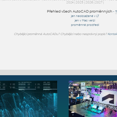
2024
|
2025
|
2026
|
2027
|
Přehled všech AutoCAD proměnných
-
jen neobsažené v LT
jen v Mac verzi
proměnné prostředí
Chybějící proměnná AutoCADu? Chybějící nebo nesprávný popis?
Kontak