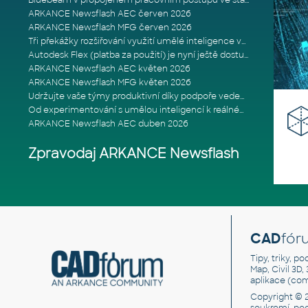
Bluebeam v propojeném pracovním postupu ve stavebnictví: Proč je int
ARKANCE Newsflash AEC červen 2026
ARKANCE Newsflash MFG červen 2026
Tři překážky rozšiřování využití umělé inteligence ve stavebním prům
Autodesk Flex (platba za použití) je nyní ještě dostupnější
ARKANCE Newsflash AEC květen 2026
ARKANCE Newsflash MFG květen 2026
Udržujte vaše týmy produktivní díky podpoře vedené odborníky
Od experimentování s umělou inteligencí k reálnému dopadu na podniká
ARKANCE Newsflash AEC duben 2026
Zpravodaj ARKANCE Newsflash
CAD
fór
Tipy, triky, p
Map, Civil 3D,
aplikace (co
Copyright © 