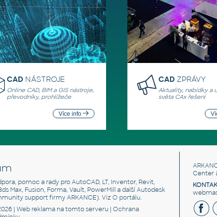
CAD
NÁSTROJE
CAD
ZPRÁVY
Online CAD, BIM a GIS nástroje,
Aktuality, nabídky a 
převodníky, prohlížeče
světa CAx řešení
Více info
Ví
um
ARKANC
Center 
odpora, pomoc a rady pro AutoCAD, LT, Inventor, Revit,
KONTAK
 3ds Max, Fusion, Forma, Vault, PowerMill a další Autodesk
webmast
mmunity support firmy ARKANCE). Viz
O portálu
.
2026 |
Web reklama
na tomto serveru |
Ochrana