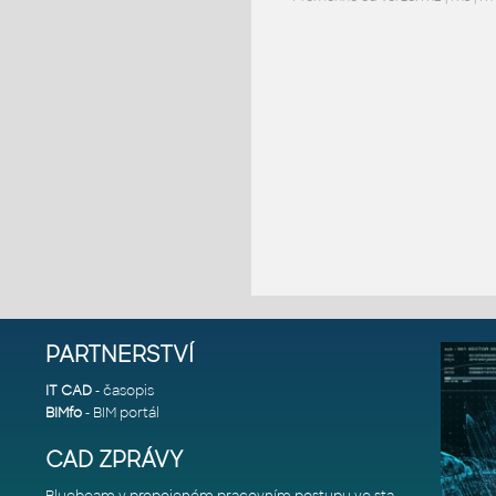
PARTNERSTVÍ
IT CAD
- časopis
BIMfo
- BIM portál
CAD ZPRÁVY