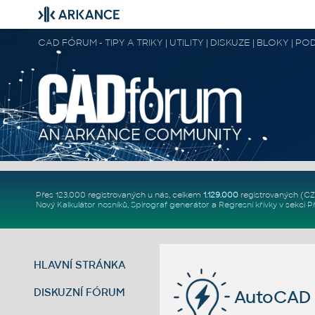
CAD FÓRUM - TIPY A TRIKY | UTILITY | DISKUZE | BLOKY |
Přes 123.000 registrovaných u nás, celkem
1.129.000
registrovaných (C
Nový
Kalkulátor nosníků
,
Spirograf generátor
a
Regresní křivky
v sekci
P
HLAVNÍ STRÁNKA
DISKUZNÍ FÓRUM
AutoCAD p