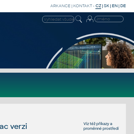
ARKANCE
|
KONTAKT
-
CZ
|
SK
|
EN
|
DE
Viz též
příkazy
a
c verzi
proměnné prostředí