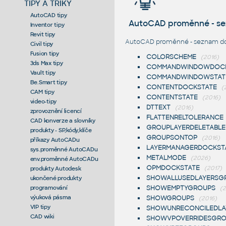
TIPY A TRIKY
AutoCAD tipy
AutoCAD proměnné - s
Inventor tipy
Revit tipy
AutoCAD proměnné - seznam dos
Civil tipy
Fusion tipy
COLORSCHEME
(2016)
3ds Max tipy
COMMANDWINDOWDOCK
Vault tipy
COMMANDWINDOWSTAT
Be.Smart tipy
CONTENTDOCKSTATE
(
CAM tipy
CONTENTSTATE
(2016)
video-tipy
DTTEXT
(2016)
zprovoznění licencí
FLATTENRELTOLERANCE
CAD konverze a slovníky
GROUPLAYERDELETABLE
produkty - SP,kódy,klíče
GROUPSONTOP
(2016)
příkazy AutoCADu
LAYERMANAGERDOCKST
sys.proměnné AutoCADu
METALMODE
(2026)
env.proměnné AutoCADu
OPMDOCKSTATE
(2017)
produkty Autodesk
SHOWALLUSEDLAYERSG
ukončené produkty
programování
SHOWEMPTYGROUPS
(2
výuková pásma
SHOWGROUPS
(2016)
VIP tipy
SHOWUNRECONCILEDLA
CAD wiki
SHOWVPOVERRIDESGR