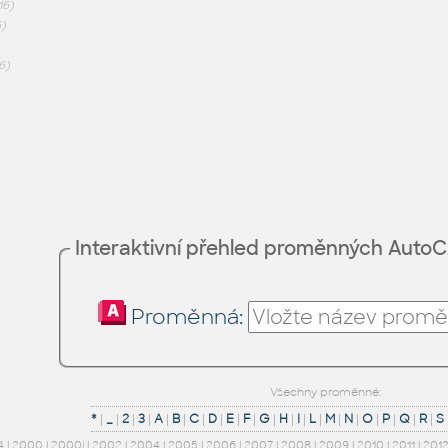
16)
)
6)
Interaktivní přehled proměnných Auto
Proměnná:
Všechny proměnné:
*
|
_
|
2
|
3
|
A
|
B
|
C
|
D
|
E
|
F
|
G
|
H
|
I
|
L
|
M
|
N
|
O
|
P
|
Q
|
R
|
S
4
|
2000
|
2000i
|
2002
|
2004
|
2005
|
2006
|
2007
|
2008
|
2009
|
2010
|
2011
|
201