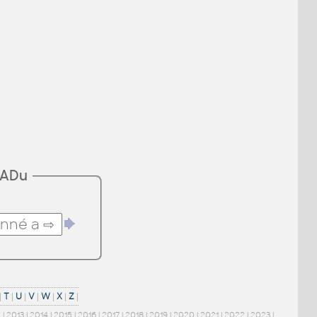
CADu
|
T
|
U
|
V
|
W
|
X
|
Z
|
2
|
2013
|
2014
|
2015
|
2016
|
2017
|
2018
|
2019
|
2020
|
2021
|
2022
|
2023
|