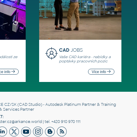
CAD
JOBS
události ze
Vaše CAD kariéra - nabídky a
poptávky pracovních pozic
ce info
Více info
E CZ/SK
(CAD Studio) - Autodesk Platinum Partner & Training
& Services Partner
T:
er.cz@arkance.world | tel. +420 910 970 111