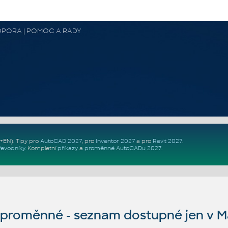
 PODPORA | POMOC A RADY
Z+EN)
. Tipy pro
AutoCAD 2027
, pro
Inventor 2027
a pro
Revit 2027
.
řevodníky
.
Kompletní
příkazy
a
proměnné AutoCADu 2027
.
roměnné - seznam dostupné jen v Ma