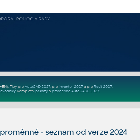
 PODPORA | POMOC A RADY
Z+EN)
. Tipy pro
AutoCAD 2027
, pro
Inventor 2027
a pro
Revit 2027
.
řevodníky
.
Kompletní
příkazy
a
proměnné AutoCADu 2027
.
proměnné - seznam od verze 2024