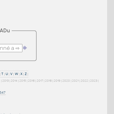
CADu
|
T
|
U
|
V
|
W
|
X
|
Z
|
2
|
2013
|
2014
|
2015
|
2016
|
2017
|
2018
|
2019
|
2020
|
2021
|
2022
|
2023
|
1547