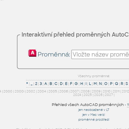
Interaktivní přehled proměnných Auto
Proměnná:
Všechny proměnné:
*
|
_
|
2
|
3
|
A
|
B
|
C
|
D
|
E
|
F
|
G
|
H
|
I
|
L
|
M
|
N
|
O
|
P
|
Q
|
R
|
S
4
|
2000
|
2000i
|
2002
|
2004
|
2005
|
2006
|
2007
|
2008
|
2009
|
2010
|
2011
|
201
2024
|
2025
|
2026
|
2027
|
Přehled všech AutoCAD proměnných
-
jen neobsažené v LT
jen v Mac verzi
proměnné prostředí