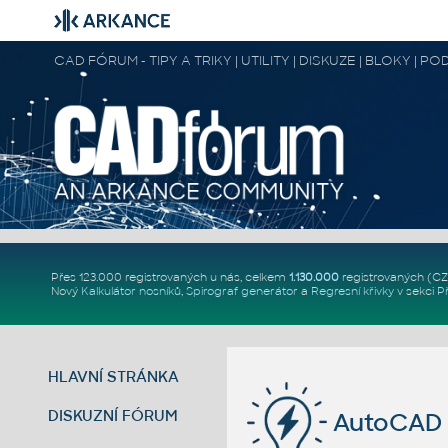
CAD FÓRUM - TIPY A TRIKY | UTILITY | DISKUZE | BLOKY |
Přes 123.000 registrovaných u nás, celkem
1.130.000
registrovaných (C
Nový
Kalkulátor nosníků
,
Spirograf generátor
a
Regresní křivky
v sekci
P
HLAVNÍ STRÁNKA
DISKUZNÍ FÓRUM
AutoCAD 