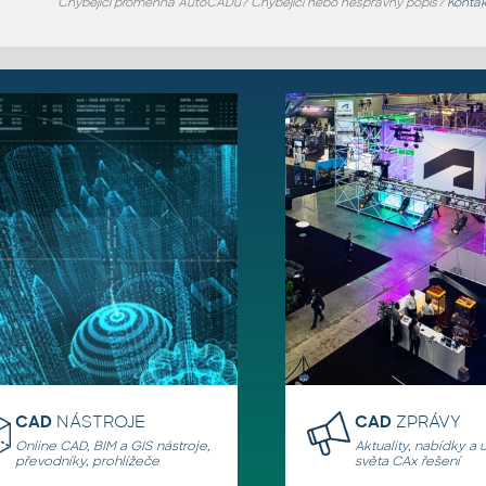
Chybějící proměnná AutoCADu? Chybějící nebo nesprávný popis?
Kontak
CAD
NÁSTROJE
CAD
ZPRÁVY
Online CAD, BIM a GIS nástroje,
Aktuality, nabídky a 
převodníky, prohlížeče
světa CAx řešení