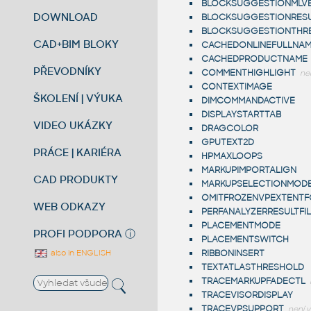
BLOCKSUGGESTIONMLV
DOWNLOAD
BLOCKSUGGESTIONRES
BLOCKSUGGESTIONTHR
CAD+BIM BLOKY
CACHEDONLINEFULLNA
CACHEDPRODUCTNAME
PŘEVODNÍKY
COMMENTHIGHLIGHT
nen
CONTEXTIMAGE
ŠKOLENÍ | VÝUKA
DIMCOMMANDACTIVE
DISPLAYSTARTTAB
VIDEO UKÁZKY
DRAGCOLOR
GPUTEXT2D
PRÁCE | KARIÉRA
HPMAXLOOPS
MARKUPIMPORTALIGN
CAD PRODUKTY
MARKUPSELECTIONMOD
OMITFROZENVPEXTENTF
WEB ODKAZY
PERFANALYZERRESULTFI
PLACEMENTMODE
PROFI PODPORA
ⓘ
PLACEMENTSWITCH
also in ENGLISH
RIBBONINSERT
TEXTATLASTHRESHOLD
TRACEMARKUPFADECTL
TRACEVISORDISPLAY
TRACEVPSUPPORT
není v