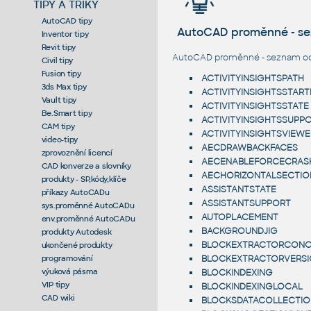
TIPY A TRIKY
AutoCAD tipy
AutoCAD proměnné - s
Inventor tipy
Revit tipy
AutoCAD proměnné - seznam od 
Civil tipy
Fusion tipy
ACTIVITYINSIGHTSPATH
3ds Max tipy
ACTIVITYINSIGHTSSTAR
Vault tipy
ACTIVITYINSIGHTSSTATE
Be.Smart tipy
ACTIVITYINSIGHTSSUPP
CAM tipy
ACTIVITYINSIGHTSVIEW
video-tipy
AECDRAWBACKFACES
zprovoznění licencí
AECENABLEFORCECRAS
CAD konverze a slovníky
AECHORIZONTALSECTIO
produkty - SP,kódy,klíče
ASSISTANTSTATE
příkazy AutoCADu
ASSISTANTSUPPORT
sys.proměnné AutoCADu
AUTOPLACEMENT
env.proměnné AutoCADu
BACKGROUNDJIG
produkty Autodesk
BLOCKEXTRACTORCONC
ukončené produkty
programování
BLOCKEXTRACTORVERS
výuková pásma
BLOCKINDEXING
VIP tipy
BLOCKINDEXINGLOCAL
CAD wiki
BLOCKSDATACOLLECTIO