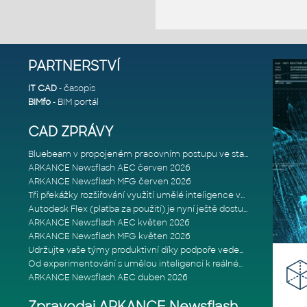
PARTNERSTVÍ
IT CAD
- časopis
BIMfo
- BIM portál
CAD ZPRÁVY
Bluebeam v propojeném pracovním postupu ve stavebnictví: Proč je int
ARKANCE Newsflash AEC červen 2026
ARKANCE Newsflash MFG červen 2026
Tři překážky rozšiřování využití umělé inteligence ve stavebním prům
Autodesk Flex (platba za použití) je nyní ještě dostupnější
ARKANCE Newsflash AEC květen 2026
ARKANCE Newsflash MFG květen 2026
Udržujte vaše týmy produktivní díky podpoře vedené odborníky
Od experimentování s umělou inteligencí k reálnému dopadu na podniká
ARKANCE Newsflash AEC duben 2026
Zpravodaj ARKANCE Newsflash