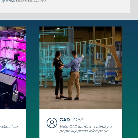
tujte nás
prosím pro opravu.
CAD
JOBS
události ze
Vaše CAD kariéra - nabídky a
poptávky pracovních pozic