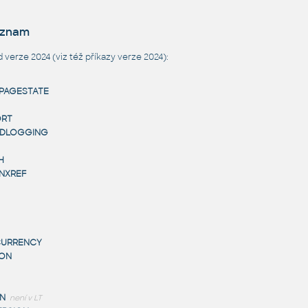
eznam
verze 2024 (viz též
příkazy verze 2024
):
TPAGESTATE
ORT
EDLOGGING
H
NXREF
URRENCY
ION
N
není v LT