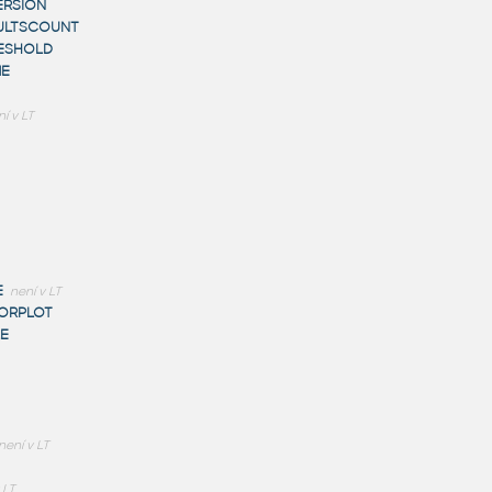
ERSION
ULTSCOUNT
ESHOLD
ME
í v LT
E
není v LT
ORPLOT
LE
není v LT
 LT