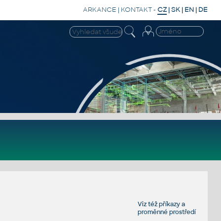
ARKANCE
|
KONTAKT
-
CZ
|
SK
|
EN
|
DE
Viz též
příkazy
a
proměnné prostředí