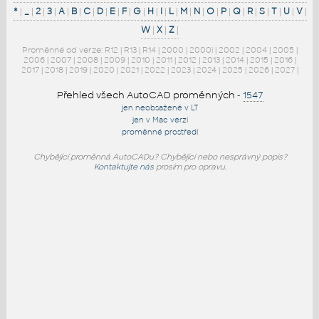
*
|
_
|
2
|
3
|
A
|
B
|
C
|
D
|
E
|
F
|
G
|
H
|
I
|
L
|
M
|
N
|
O
|
P
|
Q
|
R
|
S
|
T
|
U
|
V
|
W
|
X
|
Z
|
Proměnné od verze:
R12
|
R13
|
R14
|
2000
|
2000i
|
2002
|
2004
|
2005
|
2006
|
2007
|
2008
|
2009
|
2010
|
2011
|
2012
|
2013
|
2014
|
2015
|
2016
|
2017
|
2018
|
2019
|
2020
|
2021
|
2022
|
2023
|
2024
|
2025
|
2026
|
2027
|
Přehled všech AutoCAD proměnných
-
1547
jen neobsažené v LT
jen v Mac verzi
proměnné prostředí
Chybějící proměnná AutoCADu? Chybějící nebo nesprávný popis?
Kontaktujte nás
prosím pro opravu.