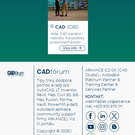
CAD
JOBS
Vaše CAD kariéra -
nabídky a poptávky
pracovních pozic
Více info
CAD
fórum
ARKANCE CZ/SK
(CAD
Studio) - Autodesk
Platinum Partner &
Tipy, triky, podpora,
Training Center &
pomoc a rady pro
Services Partner
AutoCAD, LT, Inventor,
Revit, Map, Civil 3D, 3ds
KONTAKT:
Max, Fusion, Forma,
webmaster.cz@arkance.w
Vault, PowerMill a další
| tel. +420 910 970 111
Autodesk aplikace
(community support
firmy ARKANCE). Viz
O portálu
.
Copyright © 2026 |