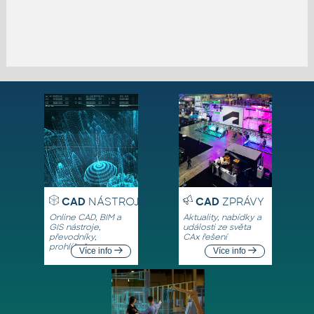
CAD
NÁSTROJE
CAD
ZPRÁVY
Online CAD, BIM a
Aktuality, nabídky a
GIS nástroje,
události ze světa
převodníky,
CAx řešení
prohlížeče
Více info
Více info