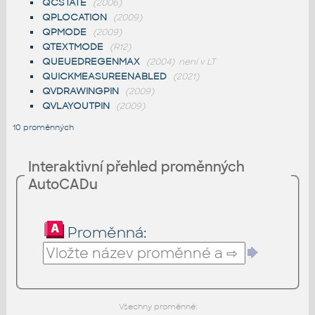
QCSTATE
(2006)
QPLOCATION
(2009)
QPMODE
(2009)
QTEXTMODE
(R12)
QUEUEDREGENMAX
(2004)
není v LT
QUICKMEASUREENABLED
(2021)
QVDRAWINGPIN
(2009)
QVLAYOUTPIN
(2009)
10 proměnných
Interaktivní přehled proměnných
AutoCADu
Proměnná:
Všechny proměnné: