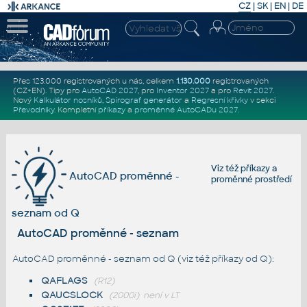
CZ
|
SK
|
EN
|
DE
Přes 123.000 registrovaných u nás, celkem
1.130.000
registrovaných
(CZ+EN)
. Tipy pro
AutoCAD 2027
, pro
Inventor 2027
a pro
Revit 2027
.
Nový
Kalkulátor nosníků
,
Spirograf generátor
a
Regresní křivky
v sekci
Převodníky
.
Kompletní
příkazy
a
proměnné AutoCADu 2027
.
Viz též
příkazy
a
AutoCAD proměnné -
proměnné prostředí
seznam od Q
AutoCAD proměnné - seznam
AutoCAD proměnné - seznam od Q (viz též
příkazy od Q
):
QAFLAGS
(R12)
QAUCSLOCK
(2000i)
není v LT