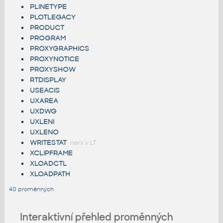
PLINETYPE
PLOTLEGACY
PRODUCT
PROGRAM
PROXYGRAPHICS
PROXYNOTICE
PROXYSHOW
RTDISPLAY
USEACIS
UXAREA
UXDWG
UXLENI
UXLENO
WRITESTAT
není v LT
XCLIPFRAME
XLOADCTL
XLOADPATH
40 proměnných
Interaktivní přehled proměnných