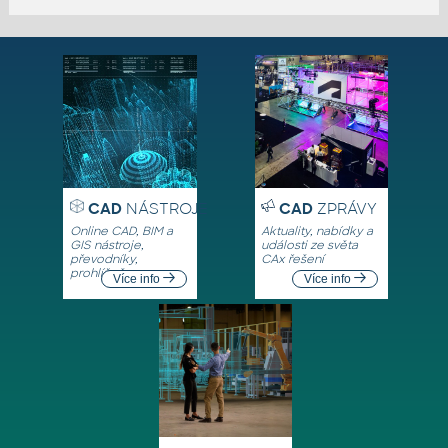
CAD
NÁSTROJE
CAD
ZPRÁVY
Online CAD, BIM a
Aktuality, nabídky a
GIS nástroje,
události ze světa
převodníky,
CAx řešení
prohlížeče
Více info
Více info