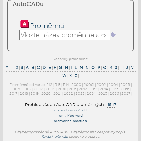
AutoCADu
Proměnná:
Všechny proměnné:
*
|
_
|
2
|
3
|
A
|
B
|
C
|
D
|
E
|
F
|
G
|
H
|
I
|
L
|
M
|
N
|
O
|
P
|
Q
|
R
|
S
|
T
|
U
|
V
|
W
|
X
|
Z
|
Proměnné od verze:
R12
|
R13
|
R14
|
2000
|
2000i
|
2002
|
2004
|
2005
|
2006
|
2007
|
2008
|
2009
|
2010
|
2011
|
2012
|
2013
|
2014
|
2015
|
2016
|
2017
|
2018
|
2019
|
2020
|
2021
|
2022
|
2023
|
2024
|
2025
|
2026
|
2027
|
Přehled všech AutoCAD proměnných
-
1547
jen neobsažené v LT
jen v Mac verzi
proměnné prostředí
Chybějící proměnná AutoCADu? Chybějící nebo nesprávný popis?
Kontaktujte nás
prosím pro opravu.