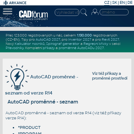
CZ
|
SK
|
EN
|
DE
Přes 123.000 registrovaných u nás, celkem
1.130.000
registrovaných
(CZ+EN)
. Tipy pro
AutoCAD 2027
, pro
Inventor 2027
a pro
Revit 2027
.
Nový
Kalkulátor nosníků
,
Spirograf generátor
a
Regresní křivky
v sekci
Převodníky
.
Kompletní
příkazy
a
proměnné AutoCADu 2027
.
Viz též
příkazy
a
AutoCAD proměnné -
proměnné prostředí
seznam od verze R14
AutoCAD proměnné - seznam
AutoCAD proměnné - seznam od verze R14 (viz též
příkazy
verze R14
):
*PRODUCT
*PROGRAM