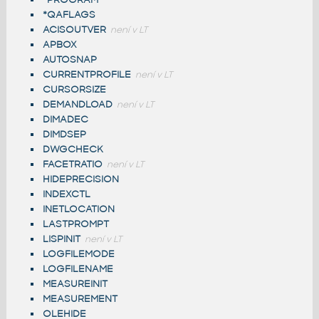
*QAFLAGS
ACISOUTVER
není v LT
APBOX
AUTOSNAP
CURRENTPROFILE
není v LT
CURSORSIZE
DEMANDLOAD
není v LT
DIMADEC
DIMDSEP
DWGCHECK
FACETRATIO
není v LT
HIDEPRECISION
INDEXCTL
INETLOCATION
LASTPROMPT
LISPINIT
není v LT
LOGFILEMODE
LOGFILENAME
MEASUREINIT
MEASUREMENT
OLEHIDE