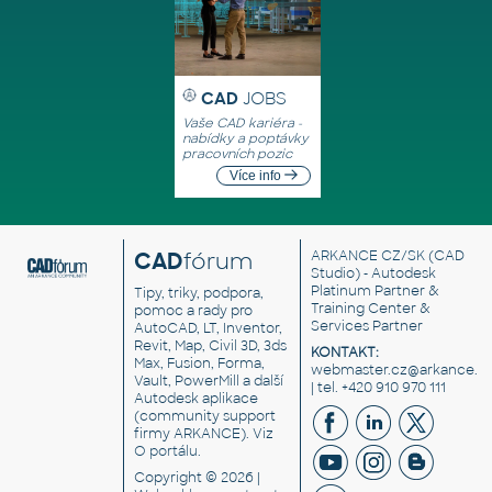
CAD
JOBS
Vaše CAD kariéra -
nabídky a poptávky
pracovních pozic
Více info
CAD
fórum
ARKANCE CZ/SK
(CAD
Studio) - Autodesk
Platinum Partner &
Tipy, triky, podpora,
Training Center &
pomoc a rady pro
Services Partner
AutoCAD, LT, Inventor,
Revit, Map, Civil 3D, 3ds
KONTAKT:
Max, Fusion, Forma,
webmaster.cz@arkance.w
Vault, PowerMill a další
| tel. +420 910 970 111
Autodesk aplikace
(community support
firmy ARKANCE). Viz
O portálu
.
Copyright © 2026 |