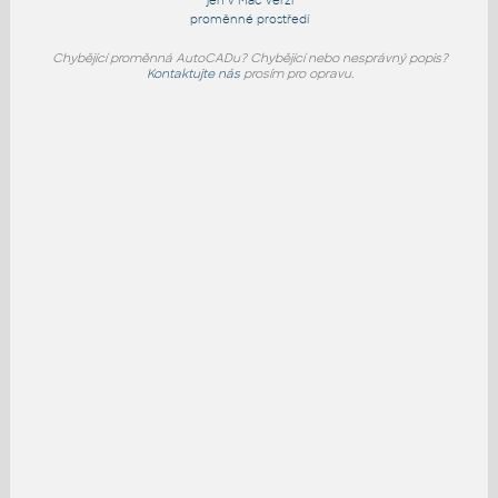
jen v Mac verzi
proměnné prostředí
Chybějící proměnná AutoCADu? Chybějící nebo nesprávný popis?
Kontaktujte nás
prosím pro opravu.