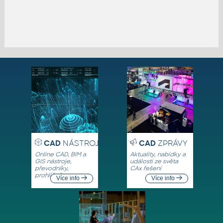
CAD
NÁSTROJE
CAD
ZPRÁVY
Online CAD, BIM a
Aktuality, nabídky a
GIS nástroje,
události ze světa
převodníky,
CAx řešení
prohlížeče
Více info
Více info