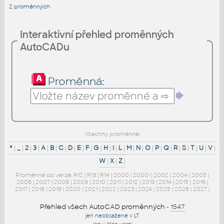
2 proměnných
Interaktivní přehled proměnných
AutoCADu
Proměnná:
Všechny proměnné:
*
|
_
|
2
|
3
|
A
|
B
|
C
|
D
|
E
|
F
|
G
|
H
|
I
|
L
|
M
|
N
|
O
|
P
|
Q
|
R
|
S
|
T
|
U
|
V
|
W
|
X
|
Z
|
Proměnné od verze:
R12
|
R13
|
R14
|
2000
|
2000i
|
2002
|
2004
|
2005
|
2006
|
2007
|
2008
|
2009
|
2010
|
2011
|
2012
|
2013
|
2014
|
2015
|
2016
|
2017
|
2018
|
2019
|
2020
|
2021
|
2022
|
2023
|
2024
|
2025
|
2026
|
2027
|
Přehled všech AutoCAD proměnných
-
1547
jen neobsažené v LT