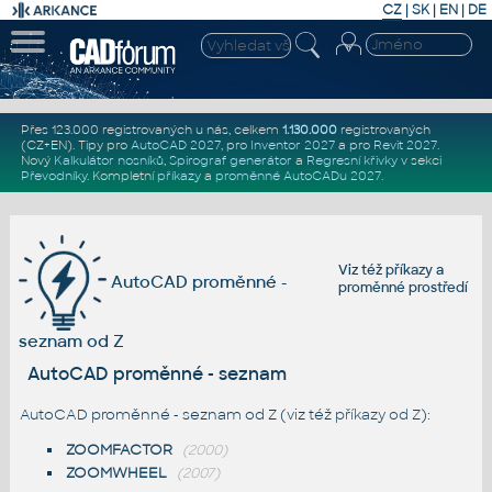
CZ
|
SK
|
EN
|
DE
Přes 123.000 registrovaných u nás, celkem
1.130.000
registrovaných
(CZ+EN)
. Tipy pro
AutoCAD 2027
, pro
Inventor 2027
a pro
Revit 2027
.
Nový
Kalkulátor nosníků
,
Spirograf generátor
a
Regresní křivky
v sekci
Převodníky
.
Kompletní
příkazy
a
proměnné AutoCADu 2027
.
Viz též
příkazy
a
AutoCAD proměnné -
proměnné prostředí
seznam od Z
AutoCAD proměnné - seznam
AutoCAD proměnné - seznam od Z (viz též
příkazy od Z
):
ZOOMFACTOR
(2000)
ZOOMWHEEL
(2007)