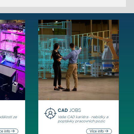
CAD
JOBS
události ze
Vaše CAD kariéra - nabídky a
poptávky pracovních pozic
ce info
Více info