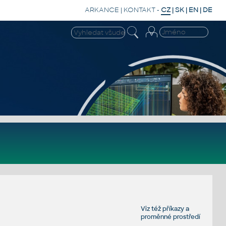
ARKANCE
|
KONTAKT
-
CZ
|
SK
|
EN
|
DE
Viz též
příkazy
a
proměnné prostředí