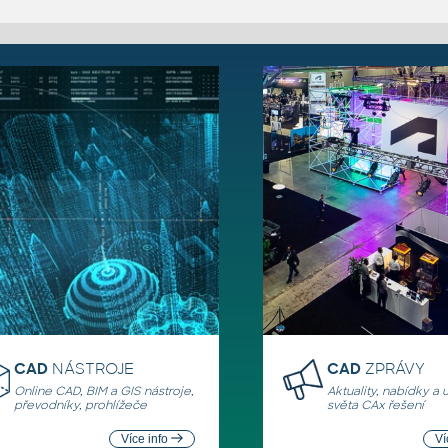
CAD
NÁSTROJE
CAD
ZPRÁVY
Online CAD, BIM a GIS nástroje,
Aktuality, nabídky a 
převodníky, prohlížeče
světa CAx řešení
Více info
Ví