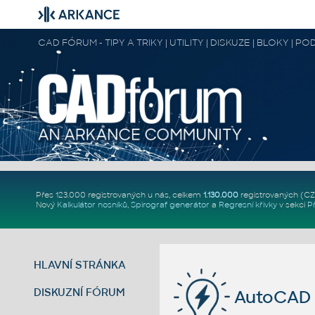
CAD FÓRUM - TIPY A TRIKY | UTILITY | DISKUZE | BLOKY |
Přes 123.000 registrovaných u nás, celkem
1.130.000
registrovaných (C
Nový
Kalkulátor nosníků
,
Spirograf generátor
a
Regresní křivky
v sekci
P
HLAVNÍ STRÁNKA
DISKUZNÍ FÓRUM
AutoCAD p