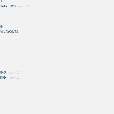
RT
SPARENCY
není v LT
ON
EWLAYOUTS
TING
není v LT
ING
není v LT