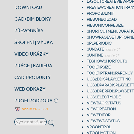
LAYOUTCREATEVIEWPO
DOWNLOAD
PREVIEWCREATIONTRAN
PROPOBJLIMIT
CAD+BIM BLOKY
RIBBONBGLOAD
RIBBONICONRESIZE
PŘEVODNÍKY
SHORTCUTMENUDURATI
SHOWPAGESETUPFORN
ŠKOLENÍ | VÝUKA
SPLPERIODIC
SUNDATE
není v LT
VIDEO UKÁZKY
SUNTIME
není v LT
TBSHOWSHORTCUTS
PRÁCE | KARIÉRA
TOOLTIPSIZE
TOOLTIPTRANSPARENCY
CAD PRODUKTY
UCS2DDISPLAYSETTING
UCS3DPARADISPLAYSET
WEB ODKAZY
UCS3DPERPDISPLAYSETT
UCSSELECTMODE
PROFI PODPORA
ⓘ
VIEWBACKSTATUS
also in ENGLISH
VIEWCREATION
VIEWEDITOR
VIEWFWDSTATUS
VPCONTROL
VTOOLMOTION