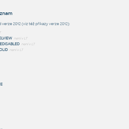
eznam
verze 2012 (viz též
příkazy verze 2012
):
T
ELVIEW
není v LT
EDISABLED
není v LT
OLID
není v LT
TE