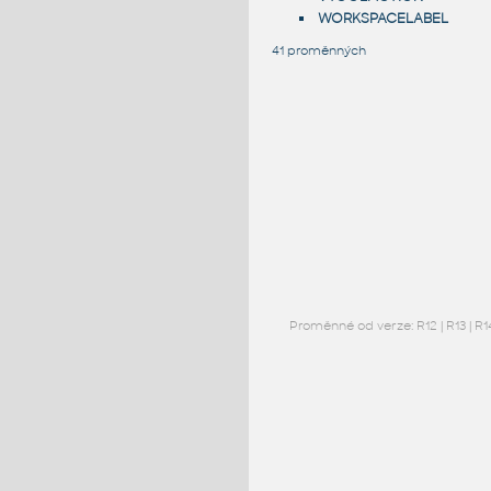
WORKSPACELABEL
41 proměnných
Proměnné od verze:
R12
|
R13
|
R1