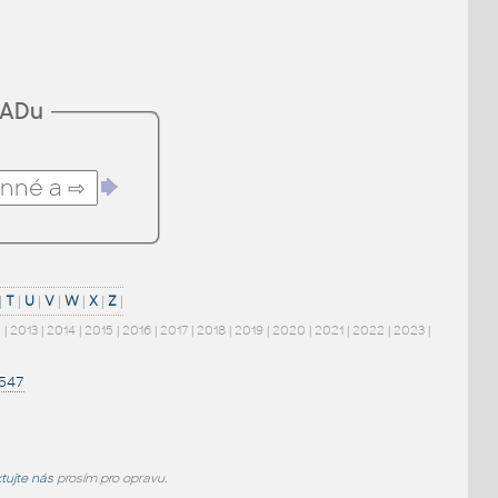
CADu
|
T
|
U
|
V
|
W
|
X
|
Z
|
2
|
2013
|
2014
|
2015
|
2016
|
2017
|
2018
|
2019
|
2020
|
2021
|
2022
|
2023
|
1547
tujte nás
prosím pro opravu.