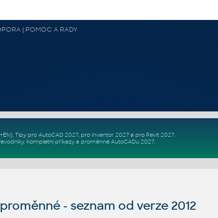
 PODPORA | POMOC A RADY
Z+EN)
. Tipy pro
AutoCAD 2027
, pro
Inventor 2027
a pro
Revit 2027
.
řevodníky
.
Kompletní
příkazy
a
proměnné AutoCADu 2027
.
roměnné - seznam od verze 2012