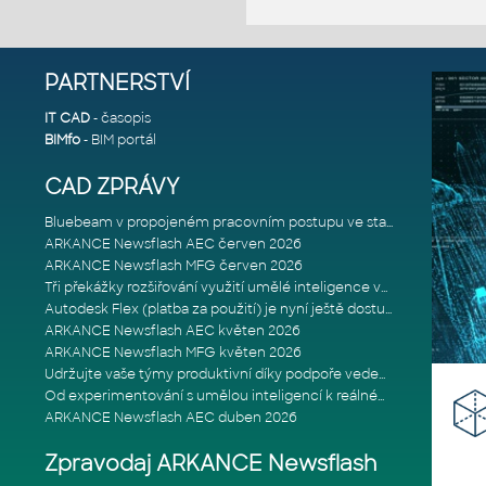
PARTNERSTVÍ
IT CAD
- časopis
BIMfo
- BIM portál
CAD ZPRÁVY
Bluebeam v propojeném pracovním postupu ve stavebnictví: Proč je int
ARKANCE Newsflash AEC červen 2026
ARKANCE Newsflash MFG červen 2026
Tři překážky rozšiřování využití umělé inteligence ve stavebním prům
Autodesk Flex (platba za použití) je nyní ještě dostupnější
ARKANCE Newsflash AEC květen 2026
ARKANCE Newsflash MFG květen 2026
Udržujte vaše týmy produktivní díky podpoře vedené odborníky
Od experimentování s umělou inteligencí k reálnému dopadu na podniká
ARKANCE Newsflash AEC duben 2026
Zpravodaj ARKANCE Newsflash