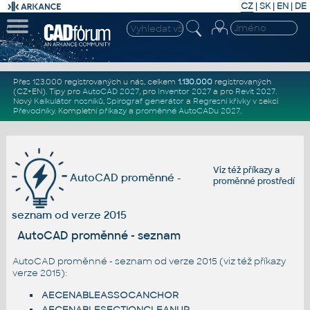
CZ
|
SK
|
EN
|
DE
Přes 123.000 registrovaných u nás, celkem
1.130.000
registrovaných
(CZ+EN)
. Tipy pro
AutoCAD 2027
, pro
Inventor 2027
a pro
Revit 2027
.
Nový
Kalkulátor nosníků
,
Spirograf generátor
a
Regresní křivky
v sekci
Převodníky
.
Kompletní
příkazy
a
proměnné AutoCADu 2027
.
Viz též
příkazy
a
AutoCAD proměnné -
proměnné prostředí
seznam od verze 2015
AutoCAD proměnné - seznam
AutoCAD proměnné - seznam od verze 2015 (viz též
příkazy
verze 2015
):
AECENABLEASSOCANCHOR
AECENABLESECTIONCLEANUP