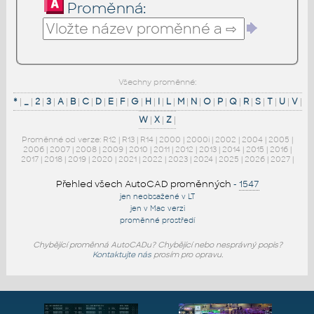
Proměnná:
Všechny proměnné:
*
|
_
|
2
|
3
|
A
|
B
|
C
|
D
|
E
|
F
|
G
|
H
|
I
|
L
|
M
|
N
|
O
|
P
|
Q
|
R
|
S
|
T
|
U
|
V
|
W
|
X
|
Z
|
Proměnné od verze:
R12
|
R13
|
R14
|
2000
|
2000i
|
2002
|
2004
|
2005
|
2006
|
2007
|
2008
|
2009
|
2010
|
2011
|
2012
|
2013
|
2014
|
2015
|
2016
|
2017
|
2018
|
2019
|
2020
|
2021
|
2022
|
2023
|
2024
|
2025
|
2026
|
2027
|
Přehled všech AutoCAD proměnných
-
1547
jen neobsažené v LT
jen v Mac verzi
proměnné prostředí
Chybějící proměnná AutoCADu? Chybějící nebo nesprávný popis?
Kontaktujte nás
prosím pro opravu.