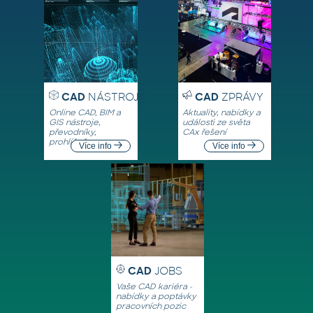
CAD
NÁSTROJE
CAD
ZPRÁVY
Online CAD, BIM a
Aktuality, nabídky a
GIS nástroje,
události ze světa
převodníky,
CAx řešení
prohlížeče
Více info
Více info
CAD
JOBS
Vaše CAD kariéra -
nabídky a poptávky
pracovních pozic