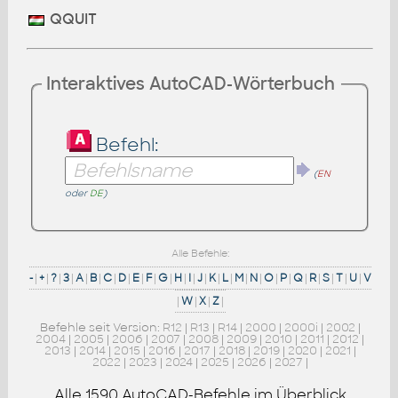
QQUIT
Interaktives AutoCAD-Wörterbuch
Befehl:
(
EN
oder
DE
)
Alle Befehle:
-
|
+
|
?
|
3
|
A
|
B
|
C
|
D
|
E
|
F
|
G
|
H
|
I
|
J
|
K
|
L
|
M
|
N
|
O
|
P
|
Q
|
R
|
S
|
T
|
U
|
V
|
W
|
X
|
Z
|
Befehle seit Version:
R12
|
R13
|
R14
|
2000
|
2000i
|
2002
|
2004
|
2005
|
2006
|
2007
|
2008
|
2009
|
2010
|
2011
|
2012
|
2013
|
2014
|
2015
|
2016
|
2017
|
2018
|
2019
|
2020
|
2021
|
2022
|
2023
|
2024
|
2025
|
2026
|
2027
|
Alle
1590
AutoCAD-Befehle im Überblick