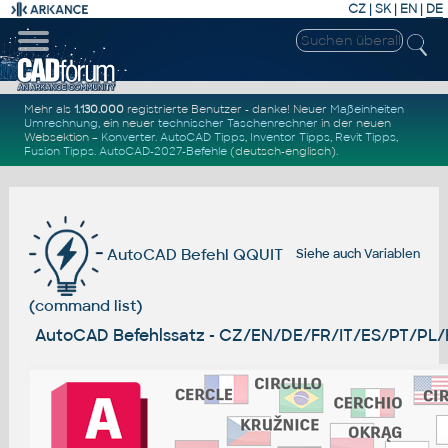
CZ
|
SK
|
EN
|
DE
Mehr als
1.130.000
registrierte Benutzer - danke! Neuer
Maßeinheiten
Umrechnung
, ein neuer
technischer Taschenrechner
in der neuen
Websektion –
Konverter
.
AutoCAD Tipps
,
Inventor Tipps
,
Revit Tipps
,
Fusion Tipps
.
AutoCAD-2027-Befehle
(deutsch-englisch).
AutoCAD Befehl QQUIT
Siehe auch
Variablen
(command list)
AutoCAD Befehlssatz - CZ/EN/DE/FR/IT/ES/PT/PL