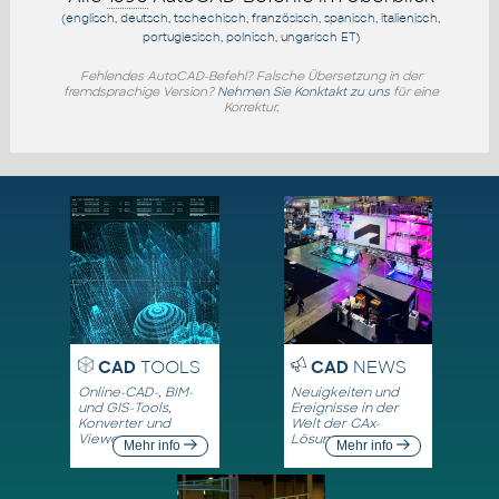
(englisch, deutsch, tschechisch, französisch, spanisch, italienisch,
portugiesisch, polnisch, ungarisch
ET
)
Fehlendes AutoCAD-Befehl? Falsche Übersetzung in der
fremdsprachige Version?
Nehmen Sie Konktakt zu uns
für eine
Korrektur.
CAD
TOOLS
CAD
NEWS
Online-CAD-, BIM-
Neuigkeiten und
und GIS-Tools,
Ereignisse in der
Konverter und
Welt der CAx-
Viewer
Lösungen
Mehr info
Mehr info