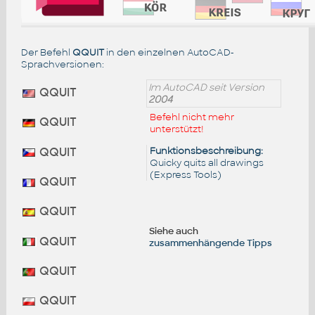
Der Befehl
QQUIT
in den einzelnen AutoCAD-
Sprachversionen:
Im AutoCAD seit Version
QQUIT
2004
Befehl nicht mehr
QQUIT
unterstützt!
Funktionsbeschreibung:
QQUIT
Quicky quits all drawings
(Express Tools)
QQUIT
QQUIT
Siehe auch
QQUIT
zusammenhängende Tipps
QQUIT
QQUIT