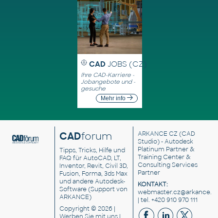
CAD
JOBS (CZ)
Ihre CAD-Karriere -
Jobangebote und -
gesuche
Mehr info
CAD
forum
ARKANCE CZ
(CAD
Studio) - Autodesk
Platinum Partner &
Tipps, Tricks, Hilfe und
Training Center &
FAQ für AutoCAD, LT,
Consulting Services
Inventor, Revit, Civil 3D,
Partner
Fusion, Forma, 3ds Max
und andere Autodesk-
KONTAKT:
Software (Support von
webmaster.cz@arkance.w
ARKANCE)
| tel. +420 910 970 111
Copyright © 2026 |
Werben Sie
mit uns |