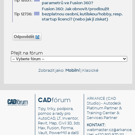
Tip 12637:
parametrů ve Fusion 360?
Fusion 360: Jak obnovit/prodloužit
Tip 12736:
bezplatnou osobní, kutilskou/hobby, resp.
startup licenci? (nebo jak ji získat)
Odpovědět
Přejít na fórum
Zobrazit jako:
Mobilní
|
Klasické
CAD
fórum
ARKANCE
(CAD
Studio) - Autodesk
Platinum Partner &
Tipy, triky, podpora,
Training Center &
pomoc a rady pro
Services Partner
AutoCAD, LT, Inventor,
Revit, Map, Civil 3D, 3ds
KONTAKT:
Max, Fusion, Forma,
webmaster.cz@arkance.w
Vault, PowerMill a další
| tel. +420 910 970 111