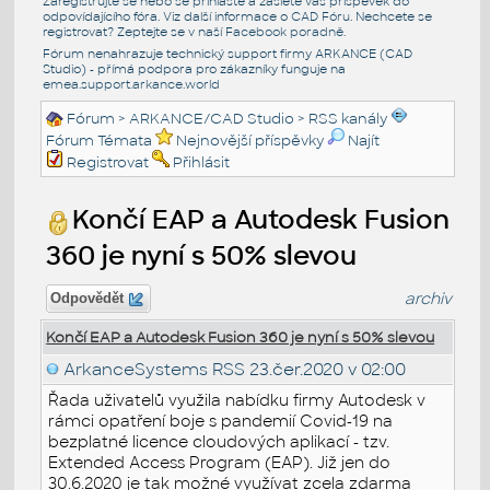
Zaregistrujte se nebo se přihlašte a zašlete váš příspěvek do
odpovídajícího fóra. Viz další informace o
CAD Fóru
. Nechcete se
registrovat? Zeptejte se v naší
Facebook poradně
.
Fórum nenahrazuje technický support firmy ARKANCE (CAD
Studio) - přímá podpora pro zákazníky funguje na
emea.support.arkance.world
Fórum
>
ARKANCE/CAD Studio
>
RSS kanály
Fórum Témata
Nejnovější příspěvky
Najít
Registrovat
Přihlásit
Končí EAP a Autodesk Fusion
360 je nyní s 50% slevou
archiv
Odpovědět
Končí EAP a Autodesk Fusion 360 je nyní s 50% slevou
ArkanceSystems RSS
23.čer.2020 v 02:00
Řada uživatelů využila nabídku firmy Autodesk v
rámci opatření boje s pandemií Covid-19 na
bezplatné licence cloudových aplikací - tzv.
Extended Access Program (EAP). Již jen do
30.6.2020 je tak možné využívat zcela zdarma