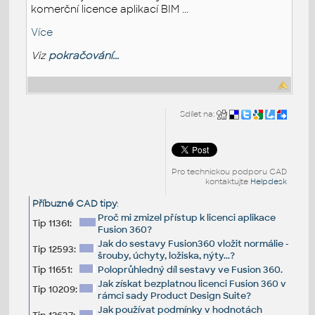
komerční licence aplikací BIM ...
Více
Viz
pokračování...
Sdílet na:
Pro technickou podporu CAD
kontaktujte
Helpdesk
Příbuzné CAD tipy
:
Proč mi zmizel přístup k licenci aplikace
Tip 11361:
Fusion 360?
Jak do sestavy Fusion360 vložit normálie -
Tip 12593:
šrouby, úchyty, ložiska, nýty...?
Tip 11651:
Poloprůhledný díl sestavy ve Fusion 360.
Jak získat bezplatnou licenci Fusion 360 v
Tip 10209:
rámci sady Product Design Suite?
Jak používat podmínky v hodnotách