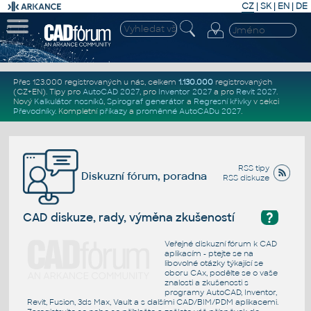
CZ
|
SK
|
EN
|
DE
Přes 123.000 registrovaných u nás, celkem
1.130.000
registrovaných
(CZ+EN)
. Tipy pro
AutoCAD 2027
, pro
Inventor 2027
a pro
Revit 2027
.
Nový
Kalkulátor nosníků
,
Spirograf generátor
a
Regresní křivky
v sekci
Převodníky
.
Kompletní
příkazy
a
proměnné AutoCADu 2027
.
RSS tipy
Diskuzní fórum, poradna
RSS diskuze
?
CAD diskuze, rady, výměna zkušeností
Veřejné diskuzní fórum k CAD
aplikacím - ptejte se na
libovolné otázky týkající se
oboru CAx, podělte se o vaše
znalosti a zkušenosti s
programy AutoCAD, Inventor,
Revit, Fusion, 3ds Max, Vault a s dalšími CAD/BIM/PDM aplikacemi.