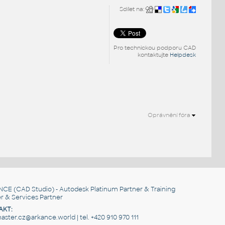
Sdílet na:
Pro technickou podporu CAD
kontaktujte
Helpdesk
Oprávnění fóra
.
NCE
(CAD Studio) - Autodesk Platinum Partner & Training
r & Services Partner
AKT:
ster.cz@arkance.world | tel. +420 910 970 111