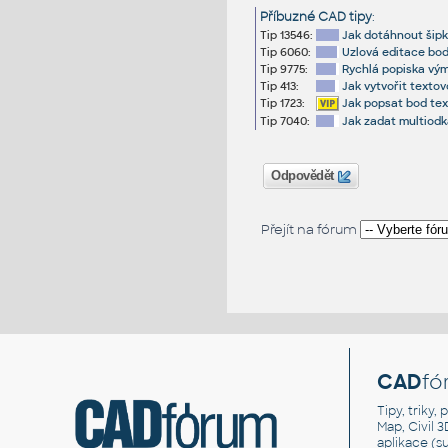
Příbuzné CAD tipy
:
Tip 13546:
Jak dotáhnout šip
Tip 6060:
Uzlová editace bod
Tip 9775:
Rychlá popiska vým
Tip 413:
Jak vytvořit texto
Tip 1723:
Jak popsat bod tex
Tip 7040:
Jak zadat multiod
Odpovědět
Přejít na fórum
CAD
fó
Tipy, triky
Map, Civil 
aplikace (