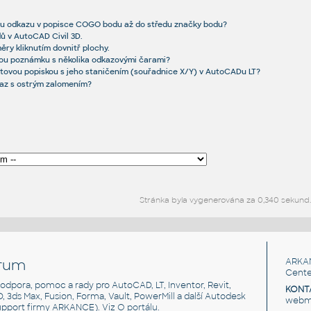
ku odkazu v popisce COGO bodu až do středu značky bodu?
ů v AutoCAD Civil 3D.
ěry kliknutím dovnitř plochy.
vou poznámku s několika odkazovými čarami?
tovou popiskou s jeho staničením (souřadnice X/Y) v AutoCADu LT?
kaz s ostrým zalomením?
Stránka byla vygenerována za 0,340 sekund
rum
ARKA
Cente
, podpora, pomoc a rady pro AutoCAD, LT, Inventor, Revit,
KONT
3D, 3ds Max, Fusion, Forma, Vault, PowerMill a další Autodesk
webma
support firmy ARKANCE). Viz
O portálu
.