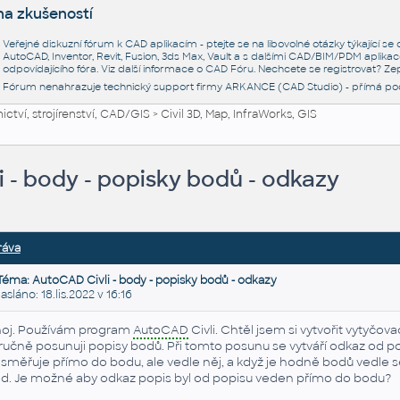
na zkušeností
Veřejné diskuzní fórum k CAD aplikacím - ptejte se na libovolné otázky týkající s
AutoCAD, Inventor, Revit, Fusion, 3ds Max, Vault a s dalšími CAD/BIM/PDM aplikac
odpovídajícího fóra. Viz další informace o
CAD Fóru
. Nechcete se registrovat? Zep
Fórum nenahrazuje technický support firmy ARKANCE (CAD Studio) - přímá po
ctví, strojírenství, CAD/GIS
>
Civil 3D, Map, InfraWorks, GIS
 - body - popisky bodů - odkazy
ráva
Téma: AutoCAD Civli - body - popisky bodů - odkazy
láno: 18.lis.2022 v 16:16
oj. Používám program
AutoCAD
Civli. Chtěl jsem si vytvořit vytyčo
 ručně posunuji popisy bodů. Při tomto posunu se vytváří odkaz od po
směřuje přímo do bodu, ale vedle něj, a když je hodně bodů vedle 
d. Je možné aby odkaz popis byl od popisu veden přímo do bodu?