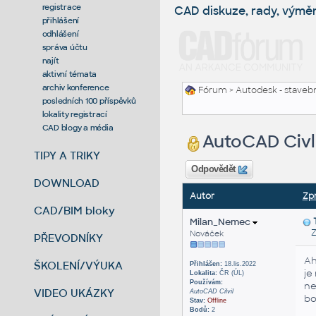
registrace
CAD diskuze, rady, výmě
přihlášení
odhlášení
správa účtu
najít
aktivní témata
archiv konference
Fórum
>
Autodesk - stavebni
posledních 100 příspěvků
lokality registrací
CAD blogy a média
AutoCAD Civli
TIPY A TRIKY
Odpovědět
DOWNLOAD
Autor
Zp
CAD/BIM bloky
Milan_Nemec
Zas
Nováček
PŘEVODNÍKY
Ah
ŠKOLENÍ/VÝUKA
Přihlášen:
18.lis.2022
je
Lokalita:
ČR (ÚL)
Používám:
ne
VIDEO UKÁZKY
AutoCAD Cilvil
bo
Stav:
Offline
Bodů:
2