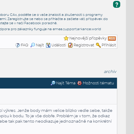
?
e oboru CAx, podělte se o vaše znalosti a zkušenosti s programy
emi. Zaregistrujte se nebo se přihlašte a zašlete váš příspěvek do
tejte se v naší
Facebook poradně
.
dpora pro zákazníky funguje na
emea.support.arkance.world
Nejnovější příspěvky
FAQ
Najít
Události
Registrovat
Přihlásit
archiv
Najít Téma
Možnosti tématu
vací výkres. Jenže body mám velice blízko vedle sebe, takže
pisu k bodu. To je vše dobře. Problém je v tom, že odkaz
sebe tak pak tento neodkazuje jednoznačně na konkrétní