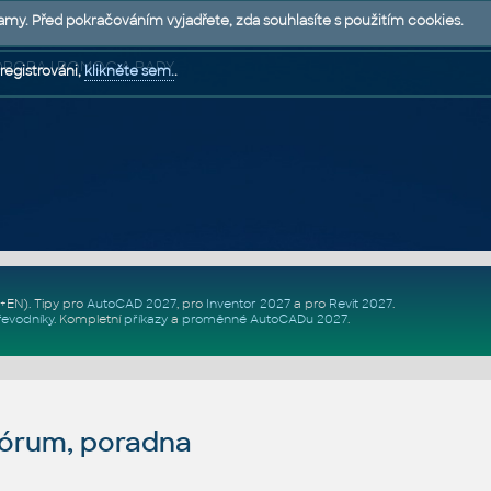
lamy. Před pokračováním vyjadřete, zda souhlasíte s použitím cookies.
 PODPORA | POMOC A RADY
registrováni,
klikněte sem.
.
Z+EN)
. Tipy pro
AutoCAD 2027
, pro
Inventor 2027
a pro
Revit 2027
.
řevodníky
.
Kompletní
příkazy
a
proměnné AutoCADu 2027
.
fórum, poradna