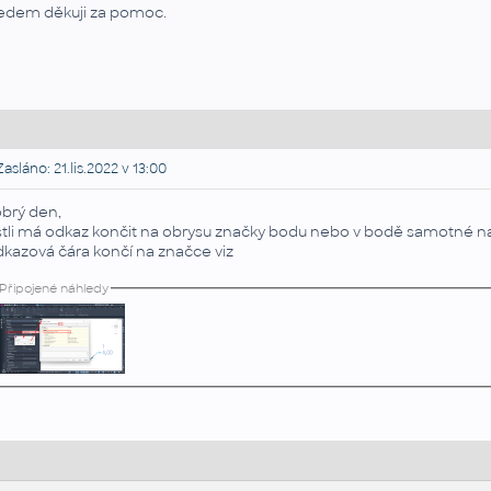
edem děkuji za pomoc.
asláno: 21.lis.2022 v 13:00
brý den,
stli má odkaz končit na obrysu značky bodu nebo v bodě samotné nas
kazová čára končí na značce viz
Připojené náhledy