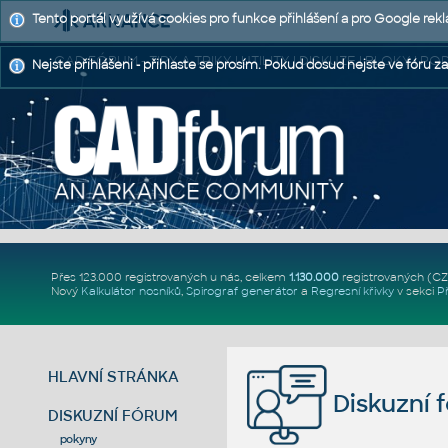
Tento portál využívá cookies pro funkce přihlášení a pro Google rek
CAD FÓRUM - TIPY A TRIKY | UTILITY | DISKUZE | BLOKY |
Nejste přihlášeni - přihlaste se prosím. Pokud dosud nejste ve fóru za
Přes 123.000 registrovaných u nás, celkem
1.130.000
registrovaných (C
Nový
Kalkulátor nosníků
,
Spirograf generátor
a
Regresní křivky
v sekci
P
HLAVNÍ STRÁNKA
Diskuzní 
DISKUZNÍ FÓRUM
pokyny