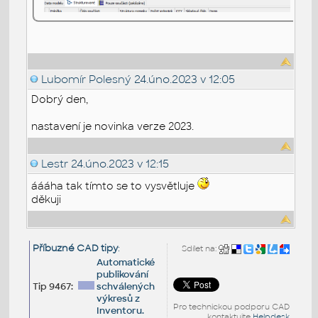
Lubomír Polesný
24.úno.2023 v 12:05
Dobrý den,
nastavení je novinka verze 2023.
Lestr
24.úno.2023 v 12:15
áááha tak tímto se to vysvětluje
děkuji
Příbuzné CAD tipy
:
Sdílet na:
Automatické
publikování
Tip 9467:
schválených
výkresů z
Pro technickou podporu CAD
Inventoru.
kontaktujte
Helpdesk