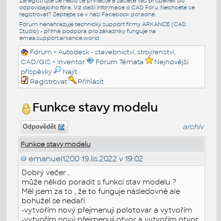
Zaregistrujte se nebo se přihlašte a zašlete váš příspěvek do
odpovídajícího fóra. Viz další informace o
CAD Fóru
. Nechcete se
registrovat? Zeptejte se v naší
Facebook poradně
.
Fórum nenahrazuje technický support firmy ARKANCE (CAD
Studio) - přímá podpora pro zákazníky funguje na
emea.support.arkance.world
Fórum
>
Autodesk - stavebnictví, strojírenství,
CAD/GIS
>
Inventor
Fórum Témata
Nejnovější
příspěvky
Najít
Registrovat
Přihlásit
Funkce stavy modelu
archiv
Odpovědět
Funkce stavy modelu
emanuel1200
19.lis.2022 v 19:02
Dobrý večer ,
může někdo poradit s funkcí stav modelu ?
Měl jsem za to , že to funguje následovně ale
bohužel se nedaří
-vytvořím nový přejmenuji polotovar a vytvořím
-vytvořím nový přejmenuji otvor a vytvořím otvor