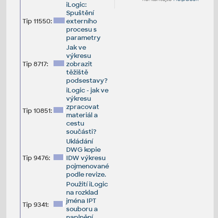
iLogic:
Spuštění
Tip 11550:
externího
procesu s
parametry
Jak ve
výkresu
Tip 8717:
zobrazit
těžiště
podsestavy?
iLogic - jak ve
výkresu
zpracovat
Tip 10851:
materiál a
cestu
součásti?
Ukládání
DWG kopie
Tip 9476:
IDW výkresu
pojmenované
podle revize.
Použití iLogic
na rozklad
jména IPT
Tip 9341:
souboru a
naplnění