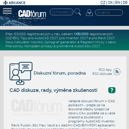
CZ
|
SK
|
EN
|
DE
Přes 123.000 registrovaných u nás, celkem
1.130.000
registrovaných
(CZ+EN)
. Tipy pro
AutoCAD 2027
, pro
Inventor 2027
a pro
Revit 2027
.
Nový
Kalkulátor nosníků
,
Spirograf generátor
a
Regresní křivky
v sekci
Převodníky
.
Kompletní
příkazy
a
proměnné AutoCADu 2027
.
RSS tipy
Diskuzní fórum, poradna
RSS diskuze
?
CAD diskuze, rady, výměna zkušeností
Veřejné diskuzní fórum k CAD
aplikacím - ptejte se na
libovolné otázky týkající se
oboru CAx, podělte se o vaše
znalosti a zkušenosti s
programy AutoCAD, Inventor,
Revit, Fusion, 3ds Max, Vault a s dalšími CAD/BIM/PDM aplikacemi.