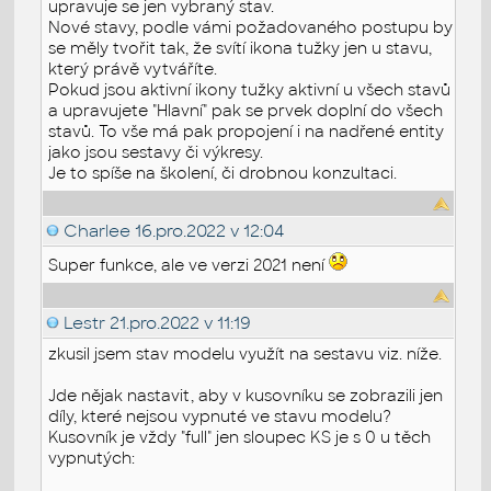
upravuje se jen vybraný stav.
Nové stavy, podle vámi požadovaného postupu by
se měly tvořit tak, že svítí ikona tužky jen u stavu,
který právě vytváříte.
Pokud jsou aktivní ikony tužky aktivní u všech stavů
a upravujete "Hlavní" pak se prvek doplní do všech
stavů. To vše má pak propojení i na nadřené entity
jako jsou sestavy či výkresy.
Je to spíše na školení, či drobnou konzultaci.
Charlee
16.pro.2022 v 12:04
Super funkce, ale ve verzi 2021 není
Lestr
21.pro.2022 v 11:19
zkusil jsem stav modelu využít na sestavu viz. níže.
Jde nějak nastavit, aby v kusovníku se zobrazili jen
díly, které nejsou vypnuté ve stavu modelu?
Kusovník je vždy "full" jen sloupec KS je s 0 u těch
vypnutých: