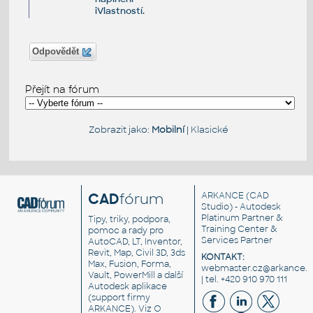
iVlastností.
Odpovědět
Přejít na fórum
Zobrazit jako:
Mobilní
|
Klasické
CAD
fórum
ARKANCE
(CAD
Studio) - Autodesk
Platinum Partner &
Tipy, triky, podpora,
Training Center &
pomoc a rady pro
Services Partner
AutoCAD, LT, Inventor,
Revit, Map, Civil 3D, 3ds
KONTAKT:
Max, Fusion, Forma,
webmaster.cz@arkance.w
Vault, PowerMill a další
| tel. +420 910 970 111
Autodesk aplikace
(support firmy
ARKANCE). Viz
O