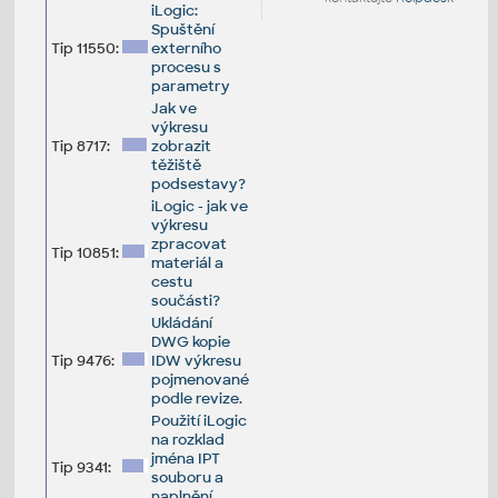
iLogic:
Spuštění
Tip 11550:
externího
procesu s
parametry
Jak ve
výkresu
Tip 8717:
zobrazit
těžiště
podsestavy?
iLogic - jak ve
výkresu
zpracovat
Tip 10851:
materiál a
cestu
součásti?
Ukládání
DWG kopie
Tip 9476:
IDW výkresu
pojmenované
podle revize.
Použití iLogic
na rozklad
jména IPT
Tip 9341:
souboru a
naplnění