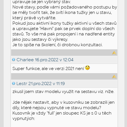
upravuje se jen vybraný stav.
Nové stavy, podle vámi požadovaného postupu by
se měly tvořit tak, že svítí ikona tužky jen u stavu,
který právě vytváříte.
Pokud jsou aktivní ikony tužky aktivní u všech stavů
a upravujete "Hlavní" pak se prvek doplní do všech
stavů. To vše má pak propojení i na nadřené entity
jako jsou sestavy či výkresy.
Je to spíše na školení, či drobnou konzultaci.
Charlee
16.pro.2022 v 12:04
Super funkce, ale ve verzi 2021 není
Lestr
21.pro.2022 v 11:19
zkusil jsem stav modelu využít na sestavu viz. níže.
Jde nějak nastavit, aby v kusovníku se zobrazili jen
díly, které nejsou vypnuté ve stavu modelu?
Kusovník je vždy "full" jen sloupec KS je s 0 u těch
vypnutých: