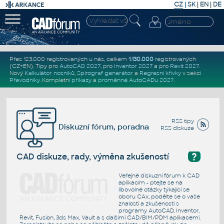
CZ
|
SK
|
EN
|
DE
Přes 123.000 registrovaných u nás, celkem
1.130.000
registrovaných
(CZ+EN)
. Tipy pro
AutoCAD 2027
, pro
Inventor 2027
a pro
Revit 2027
.
Nový
Kalkulátor nosníků
,
Spirograf generátor
a
Regresní křivky
v sekci
Převodníky
.
Kompletní
příkazy
a
proměnné AutoCADu 2027
.
RSS tipy
Diskuzní fórum, poradna
RSS diskuze
?
CAD diskuze, rady, výměna zkušeností
Veřejné diskuzní fórum k CAD
aplikacím - ptejte se na
libovolné otázky týkající se
oboru CAx, podělte se o vaše
znalosti a zkušenosti s
programy AutoCAD, Inventor,
Revit, Fusion, 3ds Max, Vault a s dalšími CAD/BIM/PDM aplikacemi.