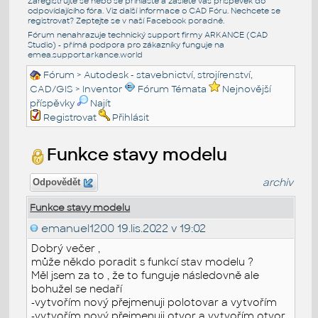
Zaregistrujte se nebo se přihlašte a zašlete váš příspěvek do
odpovídajícího fóra. Viz další informace o
CAD Fóru
. Nechcete se
registrovat? Zeptejte se v naší
Facebook poradně
.
Fórum nenahrazuje technický support firmy ARKANCE (CAD
Studio) - přímá podpora pro zákazníky funguje na
emea.support.arkance.world
Fórum
>
Autodesk - stavebnictví, strojírenství,
CAD/GIS
>
Inventor
Fórum Témata
Nejnovější
příspěvky
Najít
Registrovat
Přihlásit
Funkce stavy modelu
archiv
Odpovědět
Funkce stavy modelu
emanuel1200
19.lis.2022 v 19:02
Dobrý večer ,
může někdo poradit s funkcí stav modelu ?
Měl jsem za to , že to funguje následovně ale
bohužel se nedaří
-vytvořím nový přejmenuji polotovar a vytvořím
-vytvořím nový přejmenuji otvor a vytvořím otvor