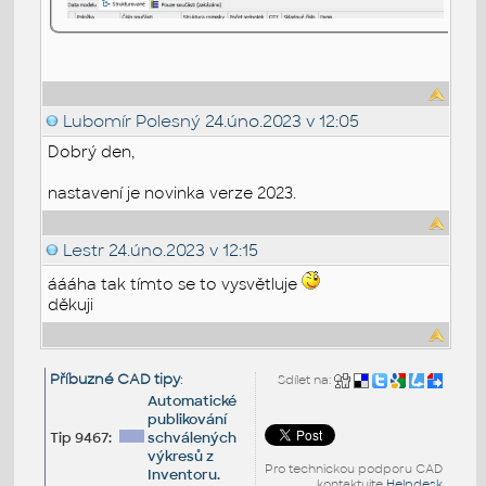
Lubomír Polesný
24.úno.2023 v 12:05
Dobrý den,
nastavení je novinka verze 2023.
Lestr
24.úno.2023 v 12:15
áááha tak tímto se to vysvětluje
děkuji
Příbuzné CAD tipy
:
Sdílet na:
Automatické
publikování
Tip 9467:
schválených
výkresů z
Pro technickou podporu CAD
Inventoru.
kontaktujte
Helpdesk