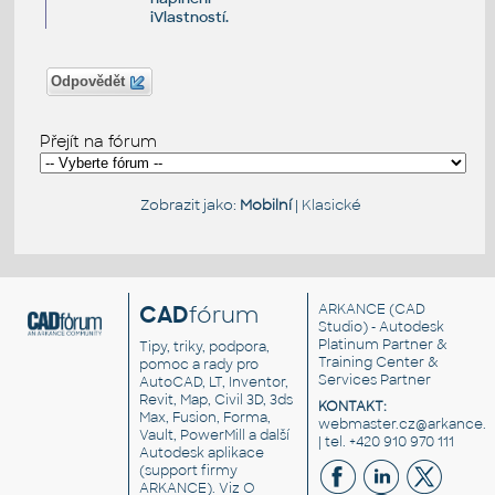
iVlastností.
Odpovědět
Přejít na fórum
Zobrazit jako:
Mobilní
|
Klasické
CAD
fórum
ARKANCE
(CAD
Studio) - Autodesk
Platinum Partner &
Tipy, triky, podpora,
Training Center &
pomoc a rady pro
Services Partner
AutoCAD, LT, Inventor,
Revit, Map, Civil 3D, 3ds
KONTAKT:
Max, Fusion, Forma,
webmaster.cz@arkance.w
Vault, PowerMill a další
| tel. +420 910 970 111
Autodesk aplikace
(support firmy
ARKANCE). Viz
O