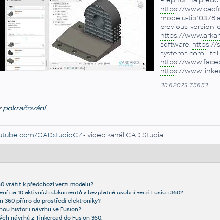
Přepnutí na předch
http
s://www.cadfo
modelu-tip10378 
previous-version-
http
s://www.
arka
software:
http
s://
systems.com - tel. 
http
s://www.face
http
s://www.link
30.6.2023 7:56:53
z
pokračování...
utube.com/CADstudioCZ
- video kanál CAD Studia
60 vrátit k předchozí verzi modelu?
í na 10 aktivních dokumentů v bezplatné osobní verzi Fusion 360?
n 360 přímo do prostředí elektroniky?
ou historii návrhu ve Fusion?
ých návrhů z Tinkercad do Fusion 360.