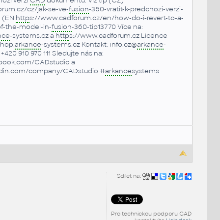
ozí verzi
CAD
dokumentu. Viz tip (CZ)
rum.cz/cz/jak-se-ve-
fusion
-360-vratit-k-predchozi-verzi-
a (EN
http
s://www.cadforum.cz/en/how-do-i-revert-to-a-
of-the-model-in-
fusion
-360-tip13770 Více na:
nce
-systems.cz a
http
s://www.cadforum.cz Licence
shop.
arkance
-systems.cz Kontakt: info.cz@
arkance
-
+420 910 970 111 Sledujte nás na:
book.com/CADstudio a
edin.com/company/CADstudio #
arkance
systems
Sdílet na:
Pro technickou podporu CAD