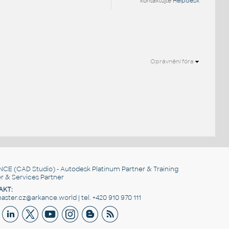
kontaktujte
Helpdesk
Oprávnění fóra
NCE
(CAD Studio) - Autodesk Platinum Partner & Training
r & Services Partner
AKT:
ster.cz@arkance.world | tel. +420 910 970 111