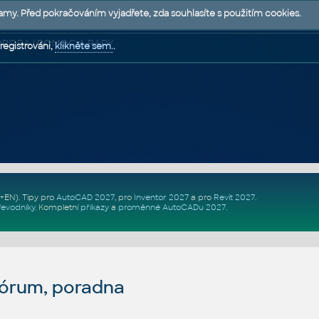
lamy. Před pokračováním vyjadřete, zda souhlasíte s použitím cookies.
 PODPORA | POMOC A RADY
registrováni,
klikněte sem.
.
Z+EN)
. Tipy pro
AutoCAD 2027
, pro
Inventor 2027
a pro
Revit 2027
.
řevodníky
.
Kompletní
příkazy
a
proměnné AutoCADu 2027
.
fórum, poradna