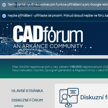
Tento portál využívá cookies pro funkce přihlášení a pro Google rek
CAD FÓRUM - TIPY A TRIKY | UTILITY | DISKUZE | BLOKY |
Nejste přihlášeni - přihlaste se prosím. Pokud dosud nejste ve fóru za
Přes 123.000 registrovaných u nás, celkem
1.130.000
registrovaných (C
Nový
Kalkulátor nosníků
,
Spirograf generátor
a
Regresní křivky
v sekci
P
HLAVNÍ STRÁNKA
Diskuzní 
DISKUZNÍ FÓRUM
pokyny