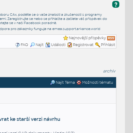
?
e oboru CAx, podělte se o vaše znalosti a zkušenosti s programy
emi. Zaregistrujte se nebo se přihlašte a zašlete váš příspěvek do
tejte se v naší
Facebook poradně
.
dpora pro zákazníky funguje na
emea.support.arkance.world
Nejnovější příspěvky
FAQ
Najít
Události
Registrovat
Přihlásit
archiv
Najít Téma
Možnosti tématu
vrat ke starší verzi návrhu