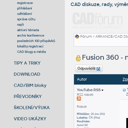
registrace
CAD diskuze, rady, výmě
přihlášení
odhlášení
správa účtu
najít
aktivní témata
archiv konference
Fórum
>
ARKANCE/CAD St
posledních 100 příspěvků
lokality registrací
CAD blogy a média
Fusion 360 - 
TIPY A TRIKY
Odpovědět
DOWNLOAD
Autor
Zp
CAD/BIM bloky
YouTube RSS
Zas
RSS roboti
PŘEVODNÍKY
Robot
ŠKOLENÍ/VÝUKA
Přihlášen:
26.úno.2011
VIDEO UKÁZKY
Lokalita:
ČR (Pha)
Používám:
AutoCAD