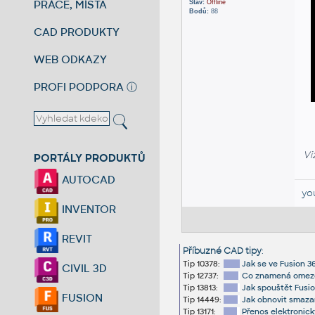
PRÁCE, MÍSTA
Stav:
Offline
Bodů:
88
CAD PRODUKTY
WEB ODKAZY
PROFI PODPORA
ⓘ
Vi
PORTÁLY PRODUKTŮ
AUTOCAD
yo
INVENTOR
REVIT
Příbuzné CAD tipy
:
Tip 10378:
Jak se ve Fusion 3
CIVIL 3D
Tip 12737:
Co znamená omezen
Tip 13813:
Jak spouštět Fusio
FUSION
Tip 14449:
Jak obnovit smazan
Tip 13171:
Přenos elektronick