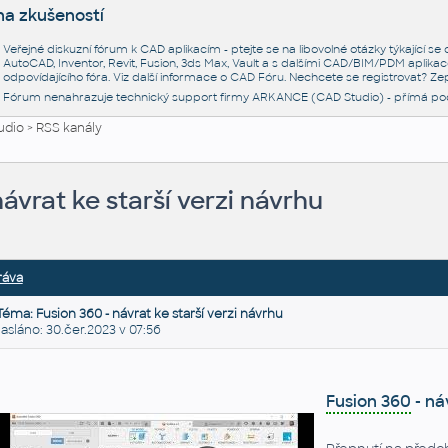
na zkušeností
Veřejné diskuzní fórum k CAD aplikacím - ptejte se na libovolné otázky týkající s
AutoCAD, Inventor, Revit, Fusion, 3ds Max, Vault a s dalšími CAD/BIM/PDM aplikac
odpovídajícího fóra. Viz další informace o
CAD Fóru
. Nechcete se registrovat? Zep
Fórum nenahrazuje technický support firmy ARKANCE (CAD Studio) - přímá po
udio
>
RSS kanály
návrat ke starší verzi návrhu
ráva
Téma: Fusion 360 - návrat ke starší verzi návrhu
láno: 30.čer.2023 v 07:56
Fusion 360
- ná