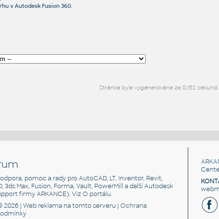
rhu v Autodesk Fusion 360.
Stránka byla vygenerována za 0,152 sekund.
rum
ARKA
Cente
, podpora, pomoc a rady pro AutoCAD, LT, Inventor, Revit,
KONT
3D, 3ds Max, Fusion, Forma, Vault, PowerMill a další Autodesk
webma
support firmy ARKANCE). Viz
O portálu
.
© 2026 |
Web reklama
na tomto serveru |
Ochrana
podmínky