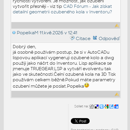
rychlosti vytvoření. Je možnost, jak ozubení
vytvořit přesněji - viz tip
CAD Fórum - Jak získat
detailní geometrii ozubeného kola v Inventoru?
PopelkaM
11.kvě.2026 v 12:41
Citace
Odpověď
Dobrý den,
já osobně používám postup, že si v AutoCADu
lispovou aplikací vygeneruji ozubené kolo a dwg
použiji jako náčrt do Inventoru. Lisp aplikace se
jmenuje TRUEGEAR.LSP a vytváří evolventu tak
jako ve skutečnosti.Čelní ozubená kola na 3D Tisk
používám celkem běžně.Pokud máte parametry
ozubení můžete je poslat.Popelka
Sdílet na: