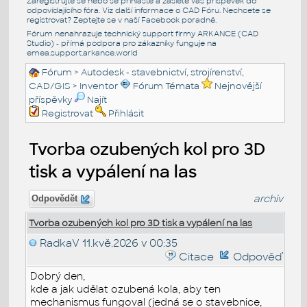
Zaregistrujte se nebo se přihlašte a zašlete váš příspěvek do
odpovídajícího fóra. Viz další informace o
CAD Fóru
. Nechcete se
registrovat? Zeptejte se v naší
Facebook poradně
.
Fórum nenahrazuje technický support firmy ARKANCE (CAD
Studio) - přímá podpora pro zákazníky funguje na
emea.support.arkance.world
Fórum
>
Autodesk - stavebnictví, strojírenství,
CAD/GIS
>
Inventor
Fórum Témata
Nejnovější
příspěvky
Najít
Registrovat
Přihlásit
Tvorba ozubených kol pro 3D
tisk a vypálení na las
archiv
Odpovědět
Tvorba ozubených kol pro 3D tisk a vypálení na las
RadkaV
11.kvě.2026 v 00:35
Citace
Odpověď
Dobrý den,
kde a jak udělat ozubená kola, aby ten
mechanismus fungoval (jedná se o stavebnice,