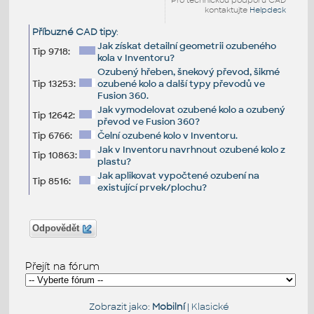
Pro technickou podporu CAD
kontaktujte
Helpdesk
Příbuzné CAD tipy
:
Jak získat detailní geometrii ozubeného
Tip 9718:
kola v Inventoru?
Ozubený hřeben, šnekový převod, šikmé
Tip 13253:
ozubené kolo a další typy převodů ve
Fusion 360.
Jak vymodelovat ozubené kolo a ozubený
Tip 12642:
převod ve Fusion 360?
Tip 6766:
Čelní ozubené kolo v Inventoru.
Jak v Inventoru navrhnout ozubené kolo z
Tip 10863:
plastu?
Jak aplikovat vypočtené ozubení na
Tip 8516:
existující prvek/plochu?
Odpovědět
Přejít na fórum
Zobrazit jako:
Mobilní
|
Klasické