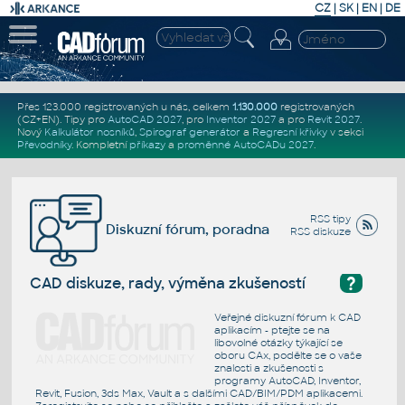
CZ
|
SK
|
EN
|
DE
Přes 123.000 registrovaných u nás, celkem
1.130.000
registrovaných
(CZ+EN)
. Tipy pro
AutoCAD 2027
, pro
Inventor 2027
a pro
Revit 2027
.
Nový
Kalkulátor nosníků
,
Spirograf generátor
a
Regresní křivky
v sekci
Převodníky
.
Kompletní
příkazy
a
proměnné AutoCADu 2027
.
RSS tipy
Diskuzní fórum, poradna
RSS diskuze
?
CAD diskuze, rady, výměna zkušeností
Veřejné diskuzní fórum k CAD
aplikacím - ptejte se na
libovolné otázky týkající se
oboru CAx, podělte se o vaše
znalosti a zkušenosti s
programy AutoCAD, Inventor,
Revit, Fusion, 3ds Max, Vault a s dalšími CAD/BIM/PDM aplikacemi.