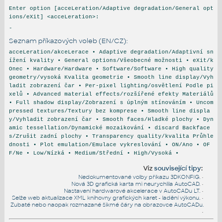
Enter option [acceLeration/Adaptive degradation/General opt
ions/eXit] <acceLeration>:
-
Seznam příkazových voleb (EN/CZ):
acceLeration/akceLerace • Adaptive degradation/Adaptivní sn
ížení kvality • General options/Všeobecné možnosti • eXit/k
Onec • Hardware/Hardware • Software/Software • High quality
geometry/vysoká Kvalita geometrie • Smooth line display/Vyh
ladit zobrazení čar • Per-pixel lighting/osvětlení Podle pi
xelů • Advanced material effects/rozšířené efekty Materiálů
• Full shadow display/Zobrazení s úplným stínováním • Uncom
pressed textures/Textury bez komprese • Smooth line displa
y/Vyhladit zobrazení čar • Smooth faces/Hladké plochy • Dyn
amic tessellation/Dynamické mozaikování • discard Backface
s/Zrušit zadní plochy • Transparency quality/kvalita Průhle
dnosti • Plot emulation/Emulace vykreslování • ON/Ano • OF
F/Ne • Low/Nízká • Medium/Střední • High/Vysoká •
Viz
související tipy
:
Nedokumentované volby příkazu 3DKONFIG.
•
Nová 3D grafická karta mi neurychlila AutoCAD.
•
Nastavení hardwarové akcelerace v AutoCADu LT.
•
Selže web aktualizace XML knihovny grafických karet - ladění výkonu.
•
Zubaté nebo naopak rozmazané šikmé čáry na obrazovce AutoCADu.
•