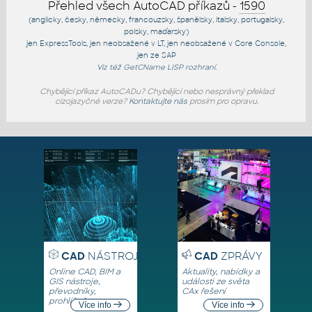
Přehled všech AutoCAD příkazů -
1590
(anglicky, česky, německy, francouzsky, španělsky, italsky, portugalsky,
polsky, maďarsky)
jen
ExpressTools
, jen
neobsažené v LT
, jen
neobsažené v Core Console
,
jen
ze SAP
Viz též
GetCName
LISP rozhraní.
Chybějící příkaz AutoCADu? Chybějící nebo nesprávný překlad
cizojazyčné verze?
Kontaktujte nás
prosím pro opravu.
CAD
NÁSTROJE
CAD
ZPRÁVY
Online CAD, BIM a
Aktuality, nabídky a
GIS nástroje,
události ze světa
převodníky,
CAx řešení
prohlížeče
Více info
Více info