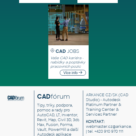
CAD
JOBS
Vaše CAD kariéra -
nabídky a poptávky
pracovních pozic
Více info
CAD
fórum
ARKANCE CZ/SK
(CAD
Studio) - Autodesk
Platinum Partner &
Tipy, triky, podpora,
Training Center &
pomoc a rady pro
Services Partner
AutoCAD, LT, Inventor,
Revit, Map, Civil 3D, 3ds
KONTAKT:
Max, Fusion, Forma,
webmaster.cz@arkance.w
Vault, PowerMill a další
| tel. +420 910 970 111
Autodesk aplikace