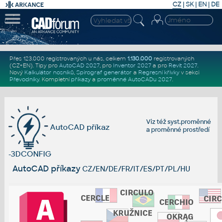
CZ
|
SK
|
EN
|
DE
Přes 123.000 registrovaných u nás, celkem
1.130.000
registrovaných
(CZ+EN)
. Tipy pro
AutoCAD 2027
, pro
Inventor 2027
a pro
Revit 2027
.
Nový
Kalkulátor nosníků
,
Spirograf generátor
a
Regresní křivky
v sekci
Převodníky
.
Kompletní
příkazy
a
proměnné AutoCADu 2027
.
Viz též
syst.proměnné
AutoCAD příkaz
a
proměnné prostředí
-3DCONFIG
AutoCAD příkazy
CZ/EN/DE/FR/IT/ES/PT/PL/HU