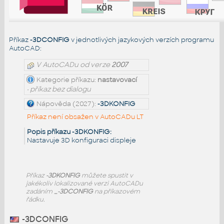
Příkaz
-3DCONFIG
v jednotlivých jazykových verzích programu
AutoCAD:
V AutoCADu od verze
2007
Kategorie příkazu:
nastavovací
• příkaz bez dialogu
Nápověda (2027):
-3DKONFIG
Příkaz není obsažen v AutoCADu LT
Popis příkazu -3DKONFIG:
Nastavuje 3D konfiguraci displeje
Příkaz
-3DKONFIG
můžete spustit v
jakékoliv lokalizované verzi AutoCADu
zadáním
_-3DCONFIG
na příkazovém
řádku.
-3DCONFIG