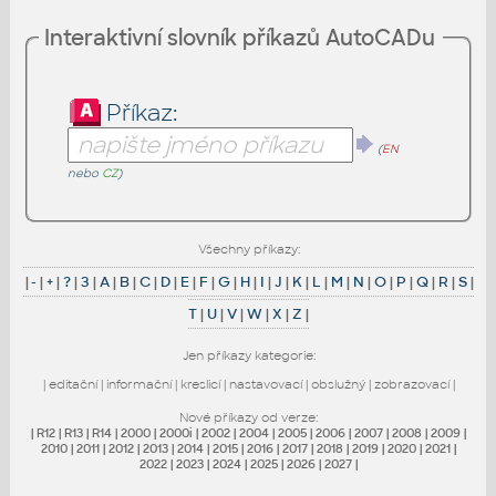
Interaktivní slovník příkazů AutoCADu
Příkaz:
(
EN
nebo
CZ
)
Všechny příkazy:
|
-
|
+
|
?
|
3
|
A
|
B
|
C
|
D
|
E
|
F
|
G
|
H
|
I
|
J
|
K
|
L
|
M
|
N
|
O
|
P
|
Q
|
R
|
S
|
T
|
U
|
V
|
W
|
X
|
Z
|
Jen příkazy kategorie:
|
editační
|
informační
|
kreslicí
|
nastavovací
|
obslužný
|
zobrazovací
|
Nové příkazy od verze:
|
R12
|
R13
|
R14
|
2000
|
2000i
|
2002
|
2004
|
2005
|
2006
|
2007
|
2008
|
2009
|
2010
|
2011
|
2012
|
2013
|
2014
|
2015
|
2016
|
2017
|
2018
|
2019
|
2020
|
2021
|
2022
|
2023
|
2024
|
2025
|
2026
|
2027
|