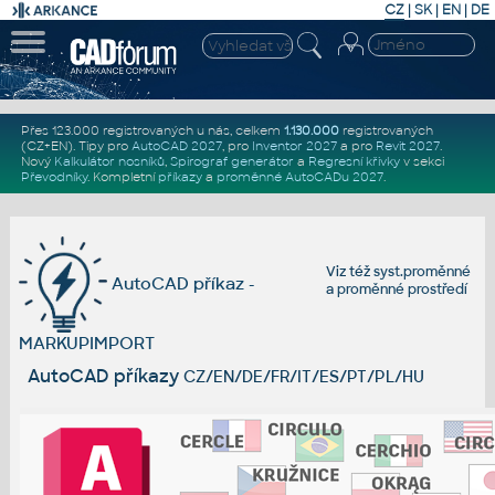
CZ
|
SK
|
EN
|
DE
Přes 123.000 registrovaných u nás, celkem
1.130.000
registrovaných
(CZ+EN)
. Tipy pro
AutoCAD 2027
, pro
Inventor 2027
a pro
Revit 2027
.
Nový
Kalkulátor nosníků
,
Spirograf generátor
a
Regresní křivky
v sekci
Převodníky
.
Kompletní
příkazy
a
proměnné AutoCADu 2027
.
Viz též
syst.proměnné
AutoCAD příkaz -
a
proměnné prostředí
MARKUPIMPORT
AutoCAD příkazy
CZ/EN/DE/FR/IT/ES/PT/PL/HU