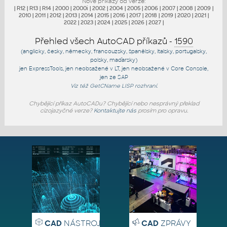
Nové příkazy od verze:
|
R12
|
R13
|
R14
|
2000
|
2000i
|
2002
|
2004
|
2005
|
2006
|
2007
|
2008
|
2009
|
2010
|
2011
|
2012
|
2013
|
2014
|
2015
|
2016
|
2017
|
2018
|
2019
|
2020
|
2021
|
2022
|
2023
|
2024
|
2025
|
2026
|
2027
|
Přehled všech AutoCAD příkazů -
1590
(anglicky, česky, německy, francouzsky, španělsky, italsky, portugalsky,
polsky, maďarsky)
jen
ExpressTools
, jen
neobsažené v LT
, jen
neobsažené v Core Console
,
jen
ze SAP
Viz též
GetCName
LISP rozhraní.
Chybějící příkaz AutoCADu? Chybějící nebo nesprávný překlad
cizojazyčné verze?
Kontaktujte nás
prosím pro opravu.
CAD
NÁSTROJE
CAD
ZPRÁVY