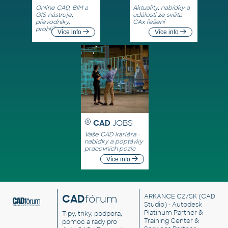
Online CAD, BIM a
Aktuality, nabídky a
GIS nástroje,
události ze světa
převodníky,
CAx řešení
prohlížeče
Více info
Více info
CAD
JOBS
Vaše CAD kariéra -
nabídky a poptávky
pracovních pozic
Více info
CAD
fórum
ARKANCE CZ/SK
(CAD
Studio) - Autodesk
Platinum Partner &
Tipy, triky, podpora,
Training Center &
pomoc a rady pro