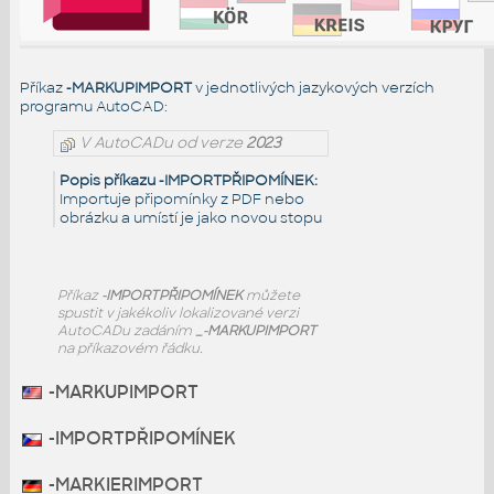
Příkaz
-MARKUPIMPORT
v jednotlivých jazykových verzích
programu AutoCAD:
V AutoCADu od verze
2023
Popis příkazu -IMPORTPŘIPOMÍNEK:
Importuje připomínky z PDF nebo
obrázku a umístí je jako novou stopu
Příkaz
-IMPORTPŘIPOMÍNEK
můžete
spustit v jakékoliv lokalizované verzi
AutoCADu zadáním
_-MARKUPIMPORT
na příkazovém řádku.
-MARKUPIMPORT
-IMPORTPŘIPOMÍNEK
-MARKIERIMPORT