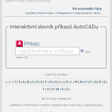
žádné volby (klíčová slova)
Viz
související tipy
:
Asistent připomínek s inteligentním rozpoznáním textu.
•
Interaktivní slovník příkazů AutoCADu
Příkaz:
(
EN
nebo
CZ
)
Všechny příkazy:
|
-
|
+
|
?
|
3
|
A
|
B
|
C
|
D
|
E
|
F
|
G
|
H
|
I
|
J
|
K
|
L
|
M
|
N
|
O
|
P
|
Q
|
R
|
S
|
T
|
U
|
V
|
W
|
X
|
Z
|
Jen příkazy kategorie:
|
editační
|
informační
|
kreslicí
|
nastavovací
|
obslužný
|
zobrazovací
|