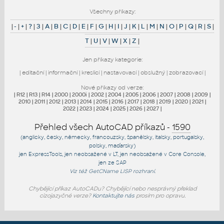
Všechny příkazy:
|
-
|
+
|
?
|
3
|
A
|
B
|
C
|
D
|
E
|
F
|
G
|
H
|
I
|
J
|
K
|
L
|
M
|
N
|
O
|
P
|
Q
|
R
|
S
|
T
|
U
|
V
|
W
|
X
|
Z
|
Jen příkazy kategorie:
|
editační
|
informační
|
kreslicí
|
nastavovací
|
obslužný
|
zobrazovací
|
Nové příkazy od verze:
|
R12
|
R13
|
R14
|
2000
|
2000i
|
2002
|
2004
|
2005
|
2006
|
2007
|
2008
|
2009
|
2010
|
2011
|
2012
|
2013
|
2014
|
2015
|
2016
|
2017
|
2018
|
2019
|
2020
|
2021
|
2022
|
2023
|
2024
|
2025
|
2026
|
2027
|
Přehled všech AutoCAD příkazů -
1590
(anglicky, česky, německy, francouzsky, španělsky, italsky, portugalsky,
polsky, maďarsky)
jen
ExpressTools
, jen
neobsažené v LT
, jen
neobsažené v Core Console
,
jen
ze SAP
Viz též
GetCName
LISP rozhraní.
Chybějící příkaz AutoCADu? Chybějící nebo nesprávný překlad
cizojazyčné verze?
Kontaktujte nás
prosím pro opravu.