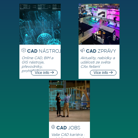
CAD
NÁSTROJE
CAD
ZPRÁVY
Online CAD, BIM a
Aktuality, nabídky a
GIS nástroje,
události ze světa
převodníky,
CAx řešení
prohlížeče
Více info
Více info
CAD
JOBS
Vaše CAD kariéra -