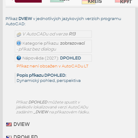
Příkaz
DVIEW
v jednotlivých jazykových verzích programu
AutoCAD:
V AutoCADu od verze
R13
Kategorie příkazu:
zobrazovací
• příkaz bez dialogu
Nápověda (2027):
DPOHLED
Příkaz není obsažen v AutoCADu LT
Popis příkazu DPOHLED:
Dynamický pohled, perspektiva
Příkaz
DPOHLED
můžete spustit v
jakékoliv lokalizované verzi AutoCADu
zadáním
_DVIEW
na příkazovém řádku.
DVIEW
DPOHLED