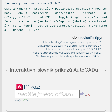
Seznam příkazových voleb (EN/CZ):
CAmera/Kamera • TArget/Cíl • Distance/perspektiVa • POints/
Body • PAn/Pp • Zoom/ZOom • TWist/nákLon • CLip/Meze • Hid
e/Skryj • Off/Ne • Undo/ZPět • Toggle (angle from)/Přepnout
(úhel od) • Toggle (angle in)/Přepnout (úhel v) • Back/Zadn
í • Front/Přední • set to Eye(camera)/nastavit na Oko(kamer
a) • ON/Ano • OFF/Ne •
Viz
související tipy
:
Jak natočit výřez ve výkresovém prostoru?
•
Jak změnit úběžníky perspektivního pohledu?
•
Jak nastavit středový bod pro 3DORBIT?
•
Nesprávné oříznutí výstupu při tisku mezí výkresu.
•
Nastavení perspektivního pohledu v AutoCADu.
•
Interaktivní slovník příkazů AutoCADu
Příkaz:
(
EN
nebo
CZ
)