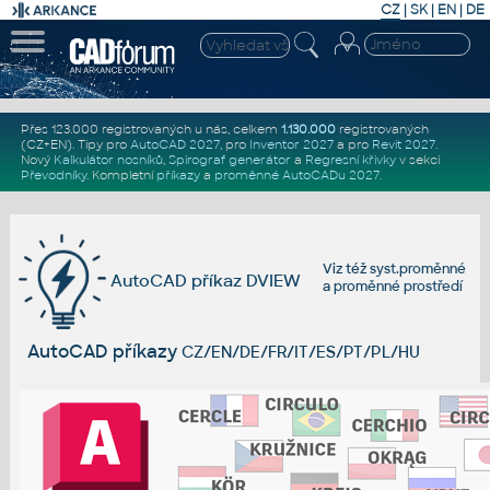
CZ
|
SK
|
EN
|
DE
Přes 123.000 registrovaných u nás, celkem
1.130.000
registrovaných
(CZ+EN)
. Tipy pro
AutoCAD 2027
, pro
Inventor 2027
a pro
Revit 2027
.
Nový
Kalkulátor nosníků
,
Spirograf generátor
a
Regresní křivky
v sekci
Převodníky
.
Kompletní
příkazy
a
proměnné AutoCADu 2027
.
Viz též
syst.proměnné
AutoCAD příkaz DVIEW
a
proměnné prostředí
AutoCAD příkazy
CZ/EN/DE/FR/IT/ES/PT/PL/HU