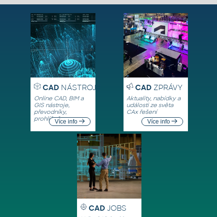
CAD
NÁSTROJE
CAD
ZPRÁVY
Online CAD, BIM a
Aktuality, nabídky a
GIS nástroje,
události ze světa
převodníky,
CAx řešení
prohlížeče
Více info
Více info
CAD
JOBS