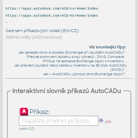
https://apps.autodesk.com/ACD/cs/Home/Index
https://apps.autodesk.com/ACD/en/Home/Index
-
Seznam příkazových voleb (EN/CZ):
žádné volby (klíčová slova)
Viz
související tipy
:
Jak zakázat okno Autodesk Exchange při spuštění AutoCADu?
•
Přesné porovnání obsahu dvou výkresů - DWG Compare.
•
Přístup na aplikace Exchange Apps z Inventoru.
•
Jak převést součást nebo sestavu Inventoru na 3D blok AutoCADu
(DWG)?
•
Jak v AutoCADu vypnout okno Exchange Apps?
•
Interaktivní slovník příkazů AutoCADu
Příkaz:
(
EN
nebo
CZ
)