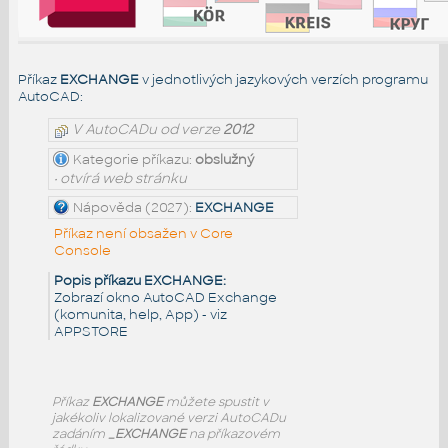
Příkaz
EXCHANGE
v jednotlivých jazykových verzích programu
AutoCAD:
V AutoCADu od verze
2012
Kategorie příkazu:
obslužný
• otvírá web stránku
Nápověda (2027):
EXCHANGE
Příkaz není obsažen v Core
Console
Popis příkazu EXCHANGE:
Zobrazí okno AutoCAD Exchange
(komunita, help, App) - viz
APPSTORE
Příkaz
EXCHANGE
můžete spustit v
jakékoliv lokalizované verzi AutoCADu
zadáním
_EXCHANGE
na příkazovém