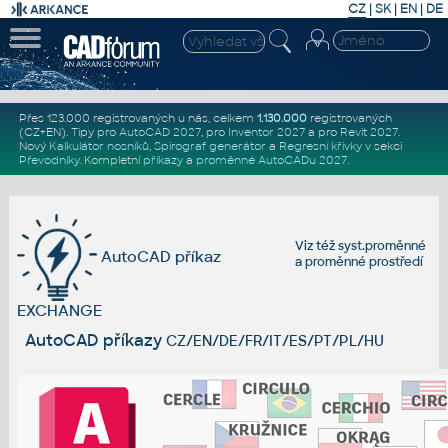
CZ
|
SK
|
EN
|
DE
Přes 123.000 registrovaných u nás, celkem
1.130.000
registrovaných
(CZ+EN)
. Tipy pro
AutoCAD 2027
, pro
Inventor 2027
a pro
Revit 2027
.
Nový
Kalkulátor nosníků
,
Spirograf generátor
a
Regresní křivky
v sekci
Převodníky
.
Kompletní
příkazy
a
proměnné AutoCADu 2027
.
Viz též
syst.proměnné
AutoCAD příkaz
a
proměnné prostředí
EXCHANGE
AutoCAD příkazy
CZ/EN/DE/FR/IT/ES/PT/PL/HU