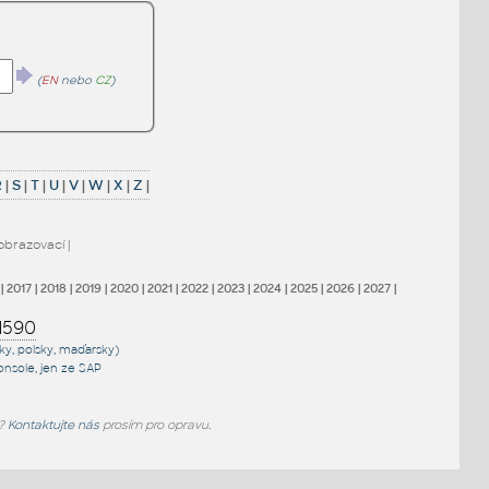
(
EN
nebo
CZ
)
R
|
S
|
T
|
U
|
V
|
W
|
X
|
Z
|
obrazovací
|
|
2017
|
2018
|
2019
|
2020
|
2021
|
2022
|
2023
|
2024
|
2025
|
2026
|
2027
|
1590
sky, polsky, maďarsky)
onsole
, jen
ze SAP
e?
Kontaktujte nás
prosím pro opravu.