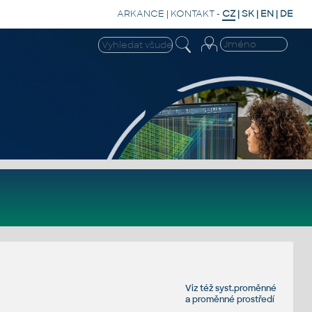
ARKANCE
|
KONTAKT
-
CZ
|
SK
|
EN
|
DE
Viz též
syst.proměnné
a
proměnné prostředí