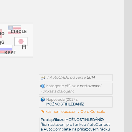
V AutoCADu od verze
2014
Kategorie příkazu:
nastavovací
• příkaz s dialogem
Nápověda (2027):
MOŽNOSTIHLEDÁNÍZ
Příkaz není obsažen v Core Console
Popis příkazu MOŽNOSTIHLEDÁNÍZ:
Řídí nastavení pro funkce AutoCorrect
a AutoComplete na příkazovém řádku