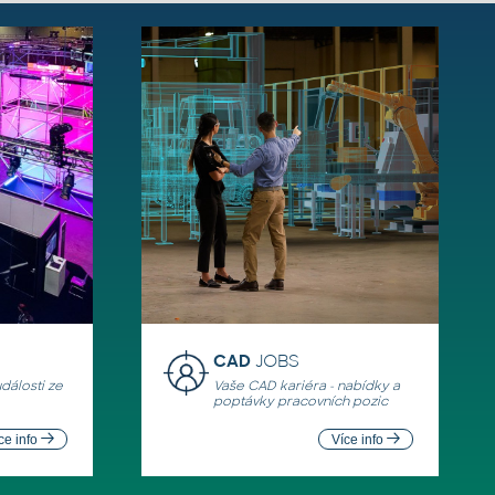
CAD
JOBS
události ze
Vaše CAD kariéra - nabídky a
poptávky pracovních pozic
ce info
Více info