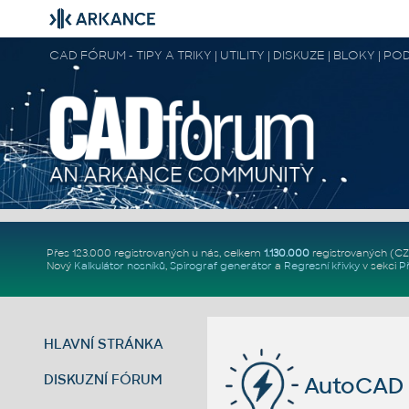
CAD FÓRUM - TIPY A TRIKY | UTILITY | DISKUZE | BLOKY |
Přes 123.000 registrovaných u nás, celkem
1.130.000
registrovaných (C
Nový
Kalkulátor nosníků
,
Spirograf generátor
a
Regresní křivky
v sekci
P
HLAVNÍ STRÁNKA
DISKUZNÍ FÓRUM
AutoCAD 