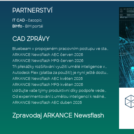
PARTNERSTVÍ
IT CAD
- časopis
BIMfo
- BIM portál
CAD ZPRÁVY
Bluebeam v propojeném pracovním postupu ve stavebnictví: Proč je int
ARKANCE Newsflash AEC červen 2026
ARKANCE Newsflash MFG červen 2026
Tři překážky rozšiřování využití umělé inteligence ve stavebním prům
Autodesk Flex (platba za použití) je nyní ještě dostupnější
ARKANCE Newsflash AEC květen 2026
ARKANCE Newsflash MFG květen 2026
Udržujte vaše týmy produktivní díky podpoře vedené odborníky
Od experimentování s umělou inteligencí k reálnému dopadu na podniká
ARKANCE Newsflash AEC duben 2026
Zpravodaj ARKANCE Newsflash