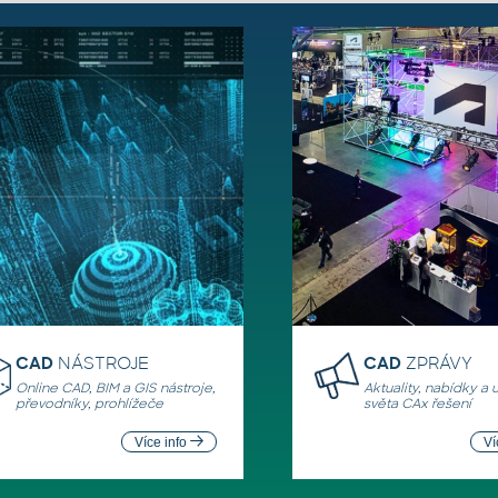
CAD
NÁSTROJE
CAD
ZPRÁVY
Online CAD, BIM a GIS nástroje,
Aktuality, nabídky a 
převodníky, prohlížeče
světa CAx řešení
Více info
Ví