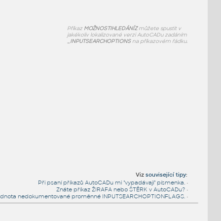
Příkaz
MOŽNOSTIHLEDÁNÍZ
můžete spustit v
jakékoliv lokalizované verzi AutoCADu zadáním
_INPUTSEARCHOPTIONS
na příkazovém řádku.
Viz
související tipy
:
Při psaní příkazů AutoCADu mi "vypadávají" písmenka.
•
Znáte příkaz ŽIRAFA nebo ŠTĚRK v AutoCADu?
•
hodnota nedokumentované proměnné INPUTSEARCHOPTIONFLAGS.
•