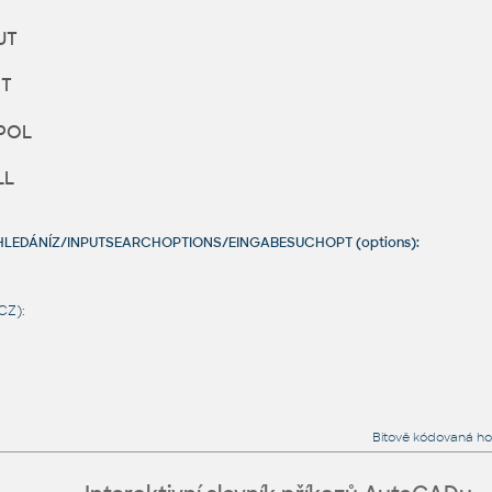
UT
T
POL
LL
TIHLEDÁNÍZ/INPUTSEARCHOPTIONS/EINGABESUCHOPT (options):
CZ):
Bitově kódovaná 