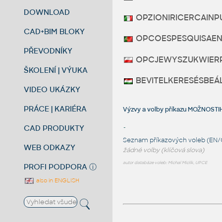
DOWNLOAD
OPZIONIRICERCAINP
CAD+BIM BLOKY
OPCOESPESQUISAEN
PŘEVODNÍKY
OPCJEWYSZUKWIER
ŠKOLENÍ | VÝUKA
BEVITELKERESÉSBEÁ
VIDEO UKÁZKY
PRÁCE | KARIÉRA
Výzvy a volby příkazu MOŽNOS
CAD PRODUKTY
-
Seznam příkazových voleb (EN/
WEB ODKAZY
žádné volby (klíčová slova)
autor databáze voleb: Michal Miclík, UPCE
PROFI PODPORA
ⓘ
also in ENGLISH