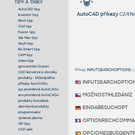
TIPY A TRIKY
AutoCAD tipy
AutoCAD příkazy
CZ/EN/
Inventor tipy
Revit tipy
Civil tipy
Fusion tipy
3ds Max tipy
Vault tipy
Be.Smart tipy
CAM tipy
video-tipy
zprovoznění licencí
Příkaz
INPUTSEARCHOPTIONS
v
CAD konverze a slovníky
produkty - SP,kódy,klíče
INPUTSEARCHOPTIO
příkazy AutoCADu
sys.proměnné AutoCADu
MOŽNOSTIHLEDÁNÍZ
env.proměnné AutoCADu
produkty Autodesk
ukončené produkty
EINGABESUCHOPT
programování
výuková pásma
OPTIONRECHCOMMA
VIP tipy
CAD wiki
OPCIONESBUSQENT