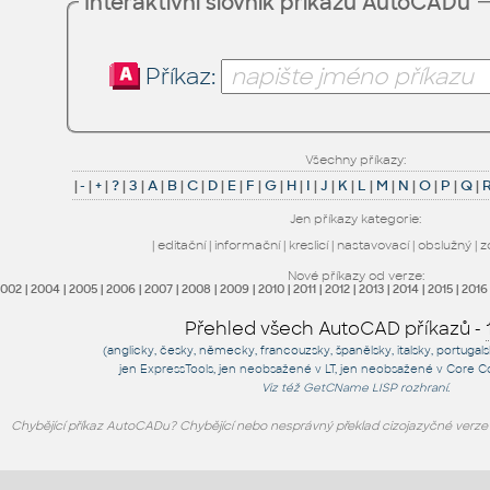
Interaktivní slovník příkazů AutoCADu
Příkaz:
Všechny příkazy:
|
-
|
+
|
?
|
3
|
A
|
B
|
C
|
D
|
E
|
F
|
G
|
H
|
I
|
J
|
K
|
L
|
M
|
N
|
O
|
P
|
Q
|
Jen příkazy kategorie:
|
editační
|
informační
|
kreslicí
|
nastavovací
|
obslužný
|
z
Nové příkazy od verze:
2002
|
2004
|
2005
|
2006
|
2007
|
2008
|
2009
|
2010
|
2011
|
2012
|
2013
|
2014
|
2015
|
2016
Přehled všech AutoCAD příkazů -
(anglicky, česky, německy, francouzsky, španělsky, italsky, portugal
jen
ExpressTools
, jen
neobsažené v LT
, jen
neobsažené v Core C
Viz též
GetCName
LISP rozhraní.
Chybějící příkaz AutoCADu? Chybějící nebo nesprávný překlad cizojazyčné verz