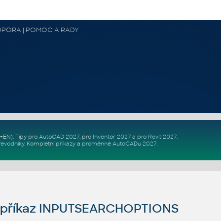
 PODPORA | POMOC A RADY
Z+EN)
. Tipy pro
AutoCAD 2027
, pro
Inventor 2027
a pro
Revit 2027
.
řevodníky
.
Kompletní
příkazy
a
proměnné AutoCADu 2027
.
příkaz INPUTSEARCHOPTIONS