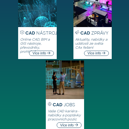
CAD
NÁSTROJE
CAD
ZPRÁVY
Online CAD, BIM a
Aktuality, nabídky a
GIS nástroje,
události ze světa
převodníky,
CAx řešení
prohlížeče
Více info
Více info
CAD
JOBS
Vaše CAD kariéra -
nabídky a poptávky
pracovních pozic
Více info