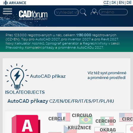
CZ
|
SK
|
EN
|
DE
Přes 123.000 registrovaných u nás, celkem
1.130.000
registrovaných
(CZ+EN)
. Tipy pro
AutoCAD 2027
, pro
Inventor 2027
a pro
Revit 2027
.
Nový
Kalkulátor nosníků
,
Spirograf generátor
a
Regresní křivky
v sekci
Převodníky
.
Kompletní
příkazy
a
proměnné AutoCADu 2027
.
Viz též
syst.proměnné
AutoCAD příkaz
a
proměnné prostředí
ISOLATEOBJECTS
AutoCAD příkazy
CZ/EN/DE/FR/IT/ES/PT/PL/HU