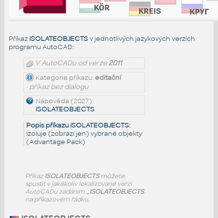
Příkaz
ISOLATEOBJECTS
v jednotlivých jazykových verzích
programu AutoCAD:
V AutoCADu od verze
2011
Kategorie příkazu:
editační
• příkaz bez dialogu
Nápověda (2027):
ISOLATEOBJECTS
Popis příkazu ISOLATEOBJECTS:
Izoluje (zobrazí jen) vybrané objekty
(Advantage Pack)
Příkaz
ISOLATEOBJECTS
můžete
spustit v jakékoliv lokalizované verzi
AutoCADu zadáním
_ISOLATEOBJECTS
na příkazovém řádku.