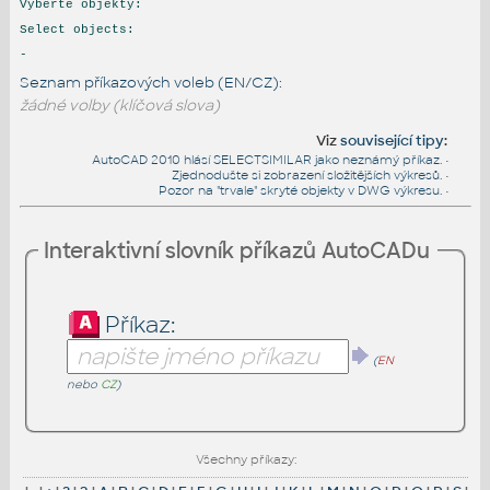
Vyberte objekty:
Select objects:
-
Seznam příkazových voleb (EN/CZ):
žádné volby (klíčová slova)
Viz
související tipy
:
AutoCAD 2010 hlásí SELECTSIMILAR jako neznámý příkaz.
•
Zjednodušte si zobrazení složitějších výkresů.
•
Pozor na "trvale" skryté objekty v DWG výkresu.
•
Interaktivní slovník příkazů AutoCADu
Příkaz:
(
EN
nebo
CZ
)
Všechny příkazy: