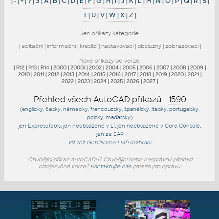
|
-
|
+
|
?
|
3
|
A
|
B
|
C
|
D
|
E
|
F
|
G
|
H
|
I
|
J
|
K
|
L
|
M
|
N
|
O
|
P
|
Q
|
R
|
S
|
T
|
U
|
V
|
W
|
X
|
Z
|
Jen příkazy kategorie:
|
editační
|
informační
|
kreslicí
|
nastavovací
|
obslužný
|
zobrazovací
|
Nové příkazy od verze:
|
R12
|
R13
|
R14
|
2000
|
2000i
|
2002
|
2004
|
2005
|
2006
|
2007
|
2008
|
2009
|
2010
|
2011
|
2012
|
2013
|
2014
|
2015
|
2016
|
2017
|
2018
|
2019
|
2020
|
2021
|
2022
|
2023
|
2024
|
2025
|
2026
|
2027
|
Přehled všech AutoCAD příkazů -
1590
(anglicky, česky, německy, francouzsky, španělsky, italsky, portugalsky,
polsky, maďarsky)
jen
ExpressTools
, jen
neobsažené v LT
, jen
neobsažené v Core Console
,
jen
ze SAP
Viz též
GetCName
LISP rozhraní.
Chybějící příkaz AutoCADu? Chybějící nebo nesprávný překlad
cizojazyčné verze?
Kontaktujte nás
prosím pro opravu.