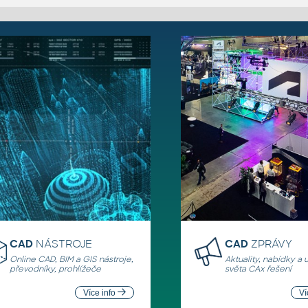
CAD
NÁSTROJE
CAD
ZPRÁVY
Online CAD, BIM a GIS nástroje,
Aktuality, nabídky a 
převodníky, prohlížeče
světa CAx řešení
Více info
Ví