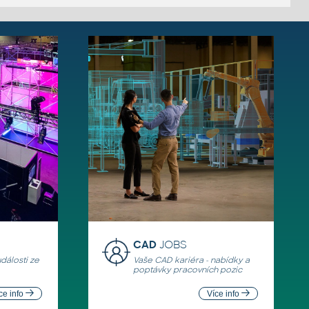
CAD
JOBS
události ze
Vaše CAD kariéra - nabídky a
poptávky pracovních pozic
ce info
Více info