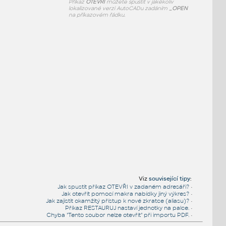
Příkaz
OTEVŘI
můžete spustit v jakékoliv
lokalizované verzi AutoCADu zadáním
_OPEN
na příkazovém řádku.
Viz
související tipy
:
Jak spustit příkaz OTEVŘI v zadaném adresáři?
•
Jak otevřít pomocí makra nabídky jiný výkres?
•
Jak zajistit okamžitý přístup k nové zkratce (aliasu)?
•
Příkaz RESTAURUJ nastaví jednotky na palce.
•
Chyba "Tento soubor nelze otevřít" při importu PDF.
•