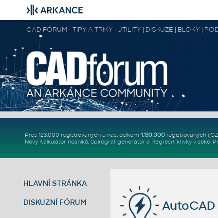
CAD FÓRUM - TIPY A TRIKY | UTILITY | DISKUZE | BLOKY |
Přes 123.000 registrovaných u nás, celkem
1.130.000
registrovaných (C
Nový
Kalkulátor nosníků
,
Spirograf generátor
a
Regresní křivky
v sekci
P
HLAVNÍ STRÁNKA
DISKUZNÍ FÓRUM
AutoCAD 