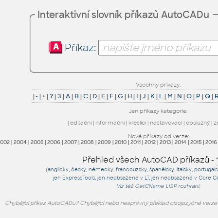
Interaktivní slovník příkazů AutoCADu
Příkaz:
Všechny příkazy:
|
-
|
+
|
?
|
3
|
A
|
B
|
C
|
D
|
E
|
F
|
G
|
H
|
I
|
J
|
K
|
L
|
M
|
N
|
O
|
P
|
Q
|
Jen příkazy kategorie:
|
editační
|
informační
|
kreslicí
|
nastavovací
|
obslužný
|
z
Nové příkazy od verze:
2002
|
2004
|
2005
|
2006
|
2007
|
2008
|
2009
|
2010
|
2011
|
2012
|
2013
|
2014
|
2015
|
2016
Přehled všech AutoCAD příkazů -
(anglicky, česky, německy, francouzsky, španělsky, italsky, portugal
jen
ExpressTools
, jen
neobsažené v LT
, jen
neobsažené v Core C
Viz též
GetCName
LISP rozhraní.
Chybějící příkaz AutoCADu? Chybějící nebo nesprávný překlad cizojazyčné verz