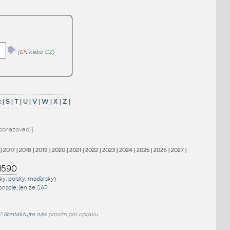
(
EN
nebo
CZ
)
R
|
S
|
T
|
U
|
V
|
W
|
X
|
Z
|
obrazovací
|
|
2017
|
2018
|
2019
|
2020
|
2021
|
2022
|
2023
|
2024
|
2025
|
2026
|
2027
|
1590
sky, polsky, maďarsky)
onsole
, jen
ze SAP
e?
Kontaktujte nás
prosím pro opravu.