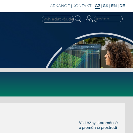
ARKANCE
|
KONTAKT
-
CZ
|
SK
|
EN
|
DE
Viz též
syst.proměnné
a
proměnné prostředí