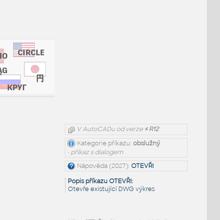
V AutoCADu od verze
≤ R12
Kategorie příkazu:
obslužný
• příkaz s dialogem
Nápověda (2027):
OTEVŘI
Popis příkazu OTEVŘI:
Otevře existující DWG výkres