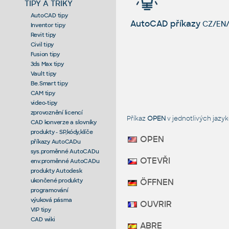
TIPY A TRIKY
AutoCAD tipy
AutoCAD příkazy
CZ/EN/
Inventor tipy
Revit tipy
Civil tipy
Fusion tipy
3ds Max tipy
Vault tipy
Be.Smart tipy
CAM tipy
video-tipy
zprovoznění licencí
Příkaz
OPEN
v jednotlivých jaz
CAD konverze a slovníky
produkty - SP,kódy,klíče
OPEN
příkazy AutoCADu
sys.proměnné AutoCADu
OTEVŘI
env.proměnné AutoCADu
produkty Autodesk
ukončené produkty
ÖFFNEN
programování
výuková pásma
OUVRIR
VIP tipy
CAD wiki
ABRE