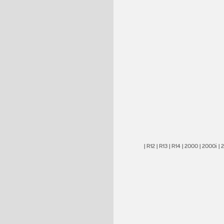
|
R12
|
R13
|
R14
|
2000
|
2000i
|