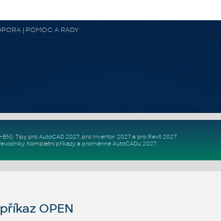
 PODPORA | POMOC A RADY
Z+EN)
. Tipy pro
AutoCAD 2027
, pro
Inventor 2027
a pro
Revit 2027
.
řevodníky
.
Kompletní
příkazy
a
proměnné AutoCADu 2027
.
příkaz OPEN