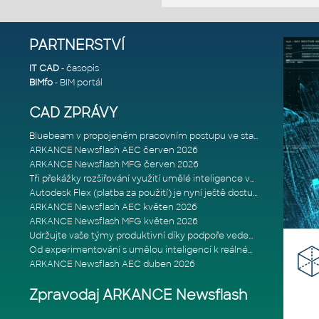
PARTNERSTVÍ
IT CAD
- časopis
BIMfo
- BIM portál
CAD ZPRÁVY
Bluebeam v propojeném pracovním postupu ve stavebnictví: Proč je int
ARKANCE Newsflash AEC červen 2026
ARKANCE Newsflash MFG červen 2026
Tři překážky rozšiřování využití umělé inteligence ve stavebním prům
Autodesk Flex (platba za použití) je nyní ještě dostupnější
ARKANCE Newsflash AEC květen 2026
ARKANCE Newsflash MFG květen 2026
Udržujte vaše týmy produktivní díky podpoře vedené odborníky
Od experimentování s umělou inteligencí k reálnému dopadu na podniká
ARKANCE Newsflash AEC duben 2026
Zpravodaj ARKANCE Newsflash