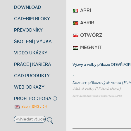
DOWNLOAD
APRI
CAD+BIM BLOKY
ABRIR
PŘEVODNÍKY
OTWÓRZ
ŠKOLENÍ | VÝUKA
MEGNYIT
VIDEO UKÁZKY
PRÁCE | KARIÉRA
Výzvy a volby příkazu OTEVŘI/O
CAD PRODUKTY
-
Seznam příkazových voleb (EN/
WEB ODKAZY
žádné volby (klíčová slova)
autor databáze voleb: Michal Miclík, UPCE
PROFI PODPORA
ⓘ
also in ENGLISH