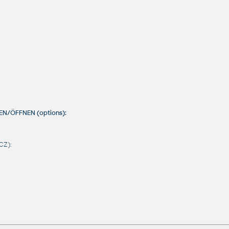
PEN/ÖFFNEN (options):
CZ):