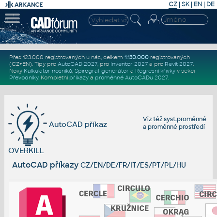
CZ
|
SK
|
EN
|
DE
Přes 123.000 registrovaných u nás, celkem
1.130.000
registrovaných
(CZ+EN)
. Tipy pro
AutoCAD 2027
, pro
Inventor 2027
a pro
Revit 2027
.
Nový
Kalkulátor nosníků
,
Spirograf generátor
a
Regresní křivky
v sekci
Převodníky
.
Kompletní
příkazy
a
proměnné AutoCADu 2027
.
Viz též
syst.proměnné
AutoCAD příkaz
a
proměnné prostředí
OVERKILL
AutoCAD příkazy
CZ/EN/DE/FR/IT/ES/PT/PL/HU