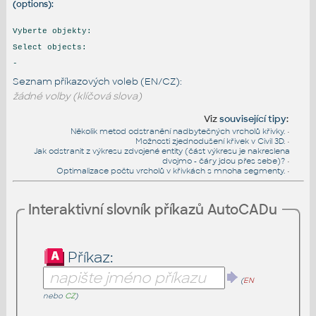
(options):
Vyberte objekty:
Select objects:
-
Seznam příkazových voleb (EN/CZ):
žádné volby (klíčová slova)
Viz
související tipy
:
Několik metod odstranění nadbytečných vrcholů křivky.
•
Možnosti zjednodušení křivek v Civil 3D.
•
Jak odstranit z výkresu zdvojené entity (část výkresu je nakreslena
dvojmo - čáry jdou přes sebe)?
•
Optimalizace počtu vrcholů v křivkách s mnoha segmenty.
•
Interaktivní slovník příkazů AutoCADu
Příkaz:
(
EN
nebo
CZ
)