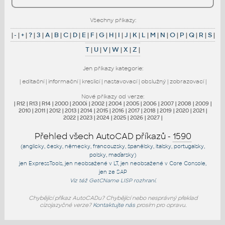
Všechny příkazy:
|
-
|
+
|
?
|
3
|
A
|
B
|
C
|
D
|
E
|
F
|
G
|
H
|
I
|
J
|
K
|
L
|
M
|
N
|
O
|
P
|
Q
|
R
|
S
|
T
|
U
|
V
|
W
|
X
|
Z
|
Jen příkazy kategorie:
|
editační
|
informační
|
kreslicí
|
nastavovací
|
obslužný
|
zobrazovací
|
Nové příkazy od verze:
|
R12
|
R13
|
R14
|
2000
|
2000i
|
2002
|
2004
|
2005
|
2006
|
2007
|
2008
|
2009
|
2010
|
2011
|
2012
|
2013
|
2014
|
2015
|
2016
|
2017
|
2018
|
2019
|
2020
|
2021
|
2022
|
2023
|
2024
|
2025
|
2026
|
2027
|
Přehled všech AutoCAD příkazů -
1590
(anglicky, česky, německy, francouzsky, španělsky, italsky, portugalsky,
polsky, maďarsky)
jen
ExpressTools
, jen
neobsažené v LT
, jen
neobsažené v Core Console
,
jen
ze SAP
Viz též
GetCName
LISP rozhraní.
Chybějící příkaz AutoCADu? Chybějící nebo nesprávný překlad
cizojazyčné verze?
Kontaktujte nás
prosím pro opravu.