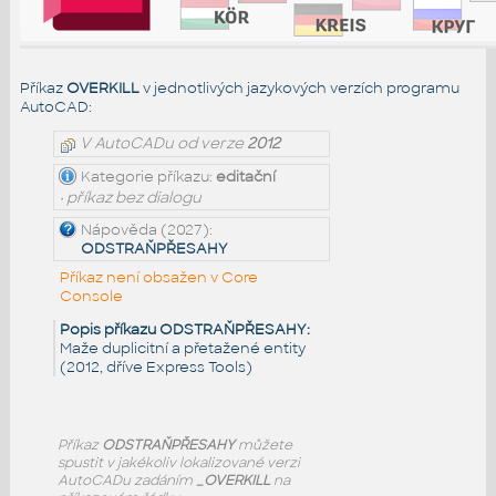
Příkaz
OVERKILL
v jednotlivých jazykových verzích programu
AutoCAD:
V AutoCADu od verze
2012
Kategorie příkazu:
editační
• příkaz bez dialogu
Nápověda (2027):
ODSTRAŇPŘESAHY
Příkaz není obsažen v Core
Console
Popis příkazu ODSTRAŇPŘESAHY:
Maže duplicitní a přetažené entity
(2012, dříve Express Tools)
Příkaz
ODSTRAŇPŘESAHY
můžete
spustit v jakékoliv lokalizované verzi
AutoCADu zadáním
_OVERKILL
na