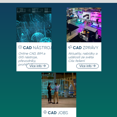
CAD
NÁSTROJE
CAD
ZPRÁVY
Online CAD, BIM a
Aktuality, nabídky a
GIS nástroje,
události ze světa
převodníky,
CAx řešení
prohlížeče
Více info
Více info
CAD
JOBS