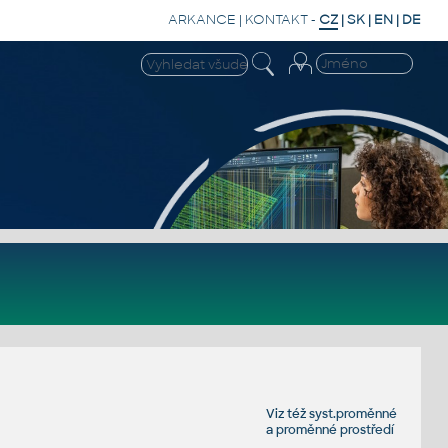
ARKANCE
|
KONTAKT
-
CZ
|
SK
|
EN
|
DE
Viz též
syst.proměnné
a
proměnné prostředí