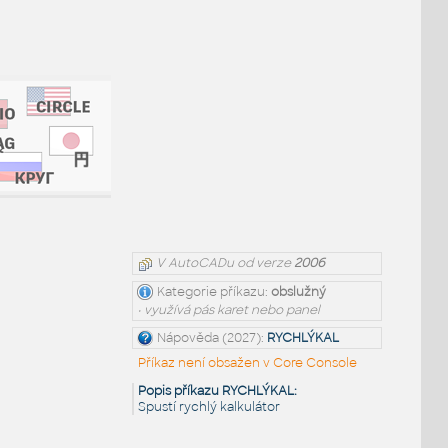
V AutoCADu od verze
2006
Kategorie příkazu:
obslužný
• využívá pás karet nebo panel
Nápověda (2027):
RYCHLÝKAL
Příkaz není obsažen v Core Console
Popis příkazu RYCHLÝKAL:
Spustí rychlý kalkulátor