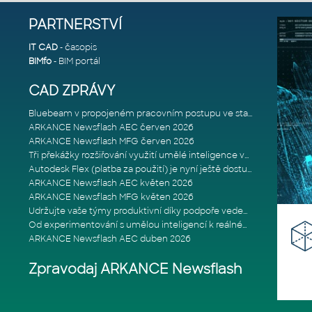
PARTNERSTVÍ
IT CAD
- časopis
BIMfo
- BIM portál
CAD ZPRÁVY
Bluebeam v propojeném pracovním postupu ve stavebnictví: Proč je int
ARKANCE Newsflash AEC červen 2026
ARKANCE Newsflash MFG červen 2026
Tři překážky rozšiřování využití umělé inteligence ve stavebním prům
Autodesk Flex (platba za použití) je nyní ještě dostupnější
ARKANCE Newsflash AEC květen 2026
ARKANCE Newsflash MFG květen 2026
Udržujte vaše týmy produktivní díky podpoře vedené odborníky
Od experimentování s umělou inteligencí k reálnému dopadu na podniká
ARKANCE Newsflash AEC duben 2026
Zpravodaj ARKANCE Newsflash