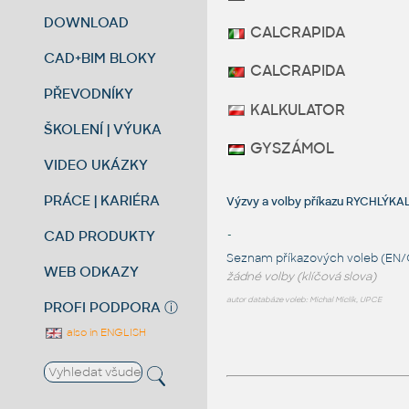
DOWNLOAD
CALCRAPIDA
CAD+BIM BLOKY
CALCRAPIDA
PŘEVODNÍKY
KALKULATOR
ŠKOLENÍ | VÝUKA
GYSZÁMOL
VIDEO UKÁZKY
PRÁCE | KARIÉRA
Výzvy a volby příkazu RYCHLÝK
CAD PRODUKTY
-
Seznam příkazových voleb (EN/
WEB ODKAZY
žádné volby (klíčová slova)
autor databáze voleb: Michal Miclík, UPCE
PROFI PODPORA
ⓘ
also in ENGLISH