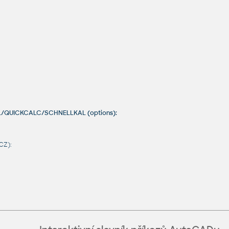
AL/QUICKCALC/SCHNELLKAL (options):
CZ):