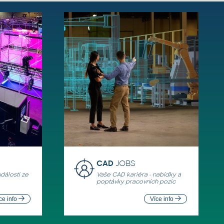
CAD
JOBS
události ze
Vaše CAD kariéra - nabídky a
poptávky pracovních pozic
ce info
Více info