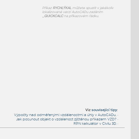
Příkaz
RYCHLÝKAL
můžete spustit v jakékoliv
lokalizované verzi AutoCADu zadáním
_QUICKCALC
na příkazovém řádku.
Viz
související tipy
:
Výpočty nad odměřenými vzdálenostmi a úhly v AutoCADu.
•
Jak posunout objekt o vzdálenost zjištěnou příkazem VZD?
•
RPN kalkulátor v Civilu 3D.
•