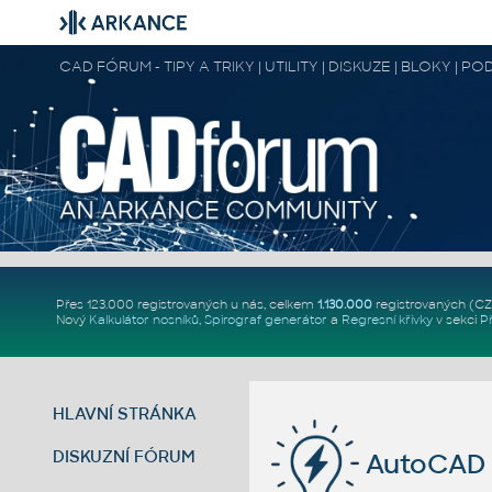
CAD FÓRUM - TIPY A TRIKY | UTILITY | DISKUZE | BLOKY |
Přes 123.000 registrovaných u nás, celkem
1.130.000
registrovaných (C
Nový
Kalkulátor nosníků
,
Spirograf generátor
a
Regresní křivky
v sekci
P
HLAVNÍ STRÁNKA
DISKUZNÍ FÓRUM
AutoCAD 