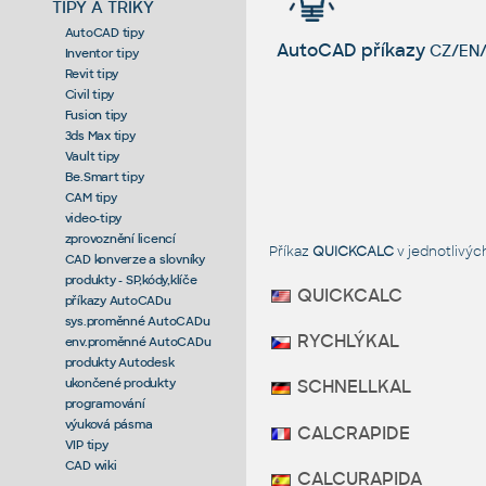
TIPY A TRIKY
AutoCAD tipy
AutoCAD příkazy
CZ/EN/
Inventor tipy
Revit tipy
Civil tipy
Fusion tipy
3ds Max tipy
Vault tipy
Be.Smart tipy
CAM tipy
video-tipy
zprovoznění licencí
Příkaz
QUICKCALC
v jednotlivý
CAD konverze a slovníky
produkty - SP,kódy,klíče
QUICKCALC
příkazy AutoCADu
sys.proměnné AutoCADu
RYCHLÝKAL
env.proměnné AutoCADu
produkty Autodesk
ukončené produkty
SCHNELLKAL
programování
výuková pásma
CALCRAPIDE
VIP tipy
CAD wiki
CALCURAPIDA