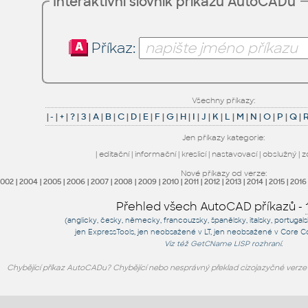
Interaktivní slovník příkazů AutoCADu
Příkaz:
Všechny příkazy:
|
-
|
+
|
?
|
3
|
A
|
B
|
C
|
D
|
E
|
F
|
G
|
H
|
I
|
J
|
K
|
L
|
M
|
N
|
O
|
P
|
Q
|
Jen příkazy kategorie:
|
editační
|
informační
|
kreslicí
|
nastavovací
|
obslužný
|
z
Nové příkazy od verze:
2002
|
2004
|
2005
|
2006
|
2007
|
2008
|
2009
|
2010
|
2011
|
2012
|
2013
|
2014
|
2015
|
2016
Přehled všech AutoCAD příkazů -
(anglicky, česky, německy, francouzsky, španělsky, italsky, portugal
jen
ExpressTools
, jen
neobsažené v LT
, jen
neobsažené v Core C
Viz též
GetCName
LISP rozhraní.
Chybějící příkaz AutoCADu? Chybějící nebo nesprávný překlad cizojazyčné verz