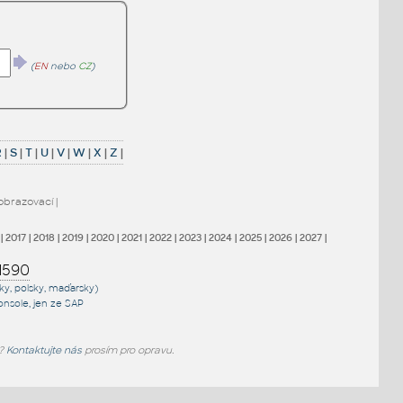
(
EN
nebo
CZ
)
R
|
S
|
T
|
U
|
V
|
W
|
X
|
Z
|
obrazovací
|
|
2017
|
2018
|
2019
|
2020
|
2021
|
2022
|
2023
|
2024
|
2025
|
2026
|
2027
|
1590
sky, polsky, maďarsky)
onsole
, jen
ze SAP
e?
Kontaktujte nás
prosím pro opravu.