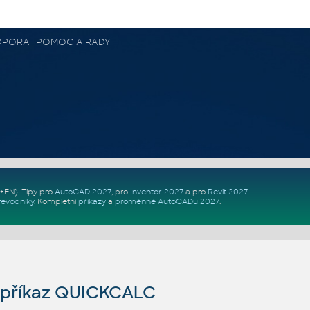
 PODPORA | POMOC A RADY
Z+EN)
. Tipy pro
AutoCAD 2027
, pro
Inventor 2027
a pro
Revit 2027
.
řevodníky
.
Kompletní
příkazy
a
proměnné AutoCADu 2027
.
příkaz QUICKCALC