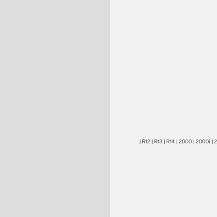
|
R12
|
R13
|
R14
|
2000
|
2000i
|