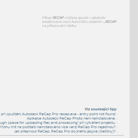
Příkaz
RECAP
můžete spustit v jakékoliv
lokalizované verzi AutoCADu zadáním
_RECAP
na příkazovém řádku.
Viz
související tipy
:
při spuštění Autodesk ReCap Pro: recap.exe - entry point not found
•
Aplikace Autodesk ReCap Photo není nainstalována.
•
gh space for uploading files and processing" při vytváření projektu.
•
Mohu mít na počítači nainstalováno více verzí ReCap Pro najednou?
•
Jak přepnout ReCap, ReCap Pro do jiného jazyka (češtiny)?
•