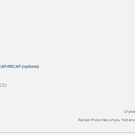
CAP/RECAP (options):
CZ):
Chyba 
ReCap Photo hlásí chybu "Not enou