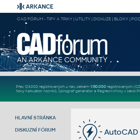
CAD FÓRUM - TIPY A TRIKY | UTILITY | DISKUZE | BLOKY |
Přes 123.000 registrovaných u nás, celkem
1.130.000
registrovaných (C
Nový
Kalkulátor nosníků
,
Spirograf generátor
a
Regresní křivky
v sekci
P
HLAVNÍ STRÁNKA
DISKUZNÍ FÓRUM
AutoCAD 