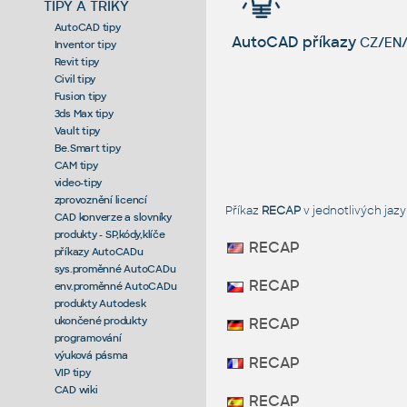
TIPY A TRIKY
AutoCAD tipy
AutoCAD příkazy
CZ/EN/
Inventor tipy
Revit tipy
Civil tipy
Fusion tipy
3ds Max tipy
Vault tipy
Be.Smart tipy
CAM tipy
video-tipy
zprovoznění licencí
Příkaz
RECAP
v jednotlivých ja
CAD konverze a slovníky
produkty - SP,kódy,klíče
RECAP
příkazy AutoCADu
sys.proměnné AutoCADu
RECAP
env.proměnné AutoCADu
produkty Autodesk
ukončené produkty
RECAP
programování
výuková pásma
RECAP
VIP tipy
CAD wiki
RECAP