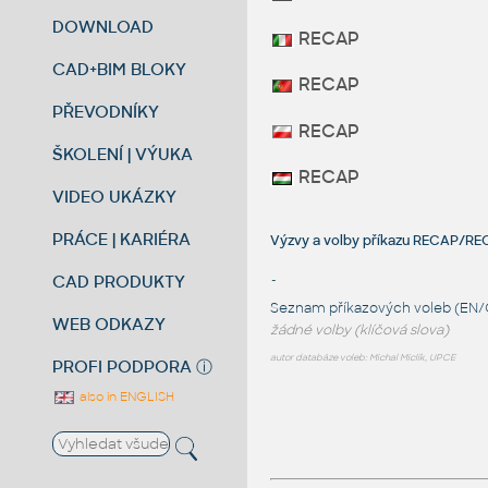
DOWNLOAD
RECAP
CAD+BIM BLOKY
RECAP
PŘEVODNÍKY
RECAP
ŠKOLENÍ | VÝUKA
RECAP
VIDEO UKÁZKY
PRÁCE | KARIÉRA
Výzvy a volby příkazu RECAP/RE
CAD PRODUKTY
-
Seznam příkazových voleb (EN/
WEB ODKAZY
žádné volby (klíčová slova)
autor databáze voleb: Michal Miclík, UPCE
PROFI PODPORA
ⓘ
also in ENGLISH