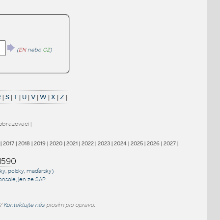
(
EN
nebo
CZ
)
R
|
S
|
T
|
U
|
V
|
W
|
X
|
Z
|
obrazovací
|
|
2017
|
2018
|
2019
|
2020
|
2021
|
2022
|
2023
|
2024
|
2025
|
2026
|
2027
|
1590
sky, polsky, maďarsky)
onsole
, jen
ze SAP
e?
Kontaktujte nás
prosím pro opravu.