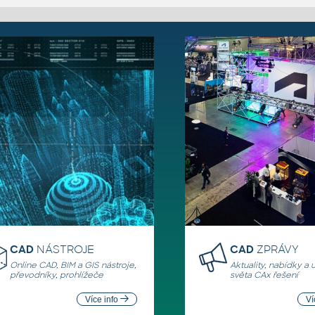
CAD
NÁSTROJE
CAD
ZPRÁVY
Online CAD, BIM a GIS nástroje,
Aktuality, nabídky a 
převodníky, prohlížeče
světa CAx řešení
Více info
Ví