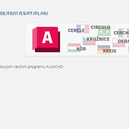
DE/FR/IT/ES/PT/PL/HU
zykových verzích programu AutoCAD: