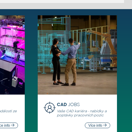
CAD
JOBS
události ze
Vaše CAD kariéra - nabídky a
poptávky pracovních pozic
ce info
Více info