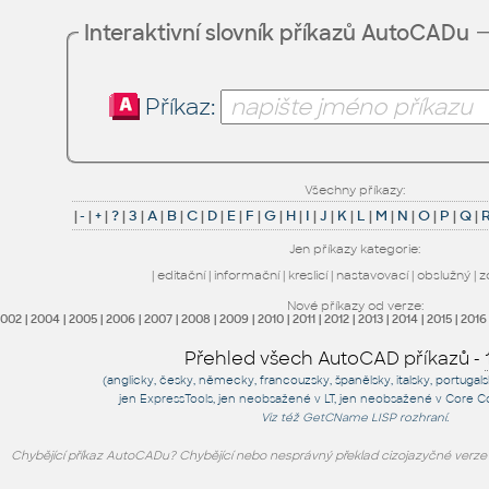
Interaktivní slovník příkazů AutoCADu
Příkaz:
Všechny příkazy:
|
-
|
+
|
?
|
3
|
A
|
B
|
C
|
D
|
E
|
F
|
G
|
H
|
I
|
J
|
K
|
L
|
M
|
N
|
O
|
P
|
Q
|
Jen příkazy kategorie:
|
editační
|
informační
|
kreslicí
|
nastavovací
|
obslužný
|
z
Nové příkazy od verze:
2002
|
2004
|
2005
|
2006
|
2007
|
2008
|
2009
|
2010
|
2011
|
2012
|
2013
|
2014
|
2015
|
2016
Přehled všech AutoCAD příkazů -
(anglicky, česky, německy, francouzsky, španělsky, italsky, portugal
jen
ExpressTools
, jen
neobsažené v LT
, jen
neobsažené v Core C
Viz též
GetCName
LISP rozhraní.
Chybějící příkaz AutoCADu? Chybějící nebo nesprávný překlad cizojazyčné verz