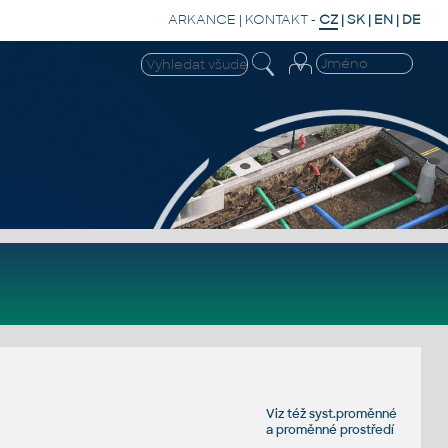
ARKANCE
|
KONTAKT
-
CZ
|
SK
|
EN
|
DE
Viz též
syst.proměnné
a
proměnné prostředí