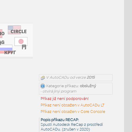
V AutoCADu od verze
2015
Kategorie příkazu:
obslužný
• otvírá jiný program
Příkaz již není podporován!
Příkaz není obsažen v AutoCADu LT
Příkaz není obsažen v Core Console
Popis příkazu RECAP:
Spustí Autodesk ReCap z prostředí
AutoCADu. (zrušen v 2020)