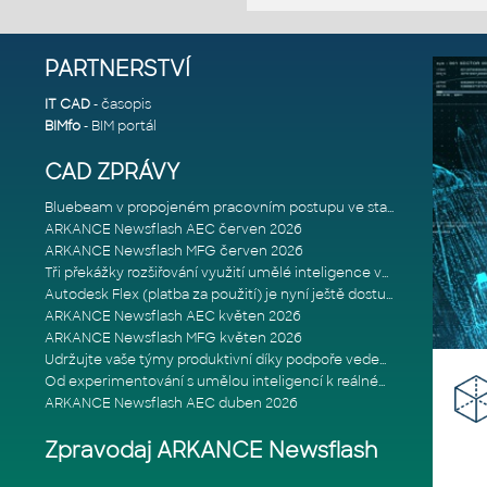
PARTNERSTVÍ
IT CAD
- časopis
BIMfo
- BIM portál
CAD ZPRÁVY
Bluebeam v propojeném pracovním postupu ve stavebnictví: Proč je int
ARKANCE Newsflash AEC červen 2026
ARKANCE Newsflash MFG červen 2026
Tři překážky rozšiřování využití umělé inteligence ve stavebním prům
Autodesk Flex (platba za použití) je nyní ještě dostupnější
ARKANCE Newsflash AEC květen 2026
ARKANCE Newsflash MFG květen 2026
Udržujte vaše týmy produktivní díky podpoře vedené odborníky
Od experimentování s umělou inteligencí k reálnému dopadu na podniká
ARKANCE Newsflash AEC duben 2026
Zpravodaj ARKANCE Newsflash