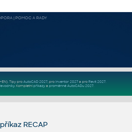
 PODPORA | POMOC A RADY
Z+EN)
. Tipy pro
AutoCAD 2027
, pro
Inventor 2027
a pro
Revit 2027
.
řevodníky
.
Kompletní
příkazy
a
proměnné AutoCADu 2027
.
příkaz RECAP