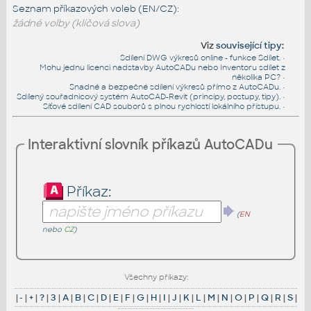
Seznam příkazových voleb (EN/CZ):
žádné volby (klíčová slova)
Viz
související tipy
:
Sdílení DWG výkresů online - funkce Sdílet.
•
Mohu jednu licenci nadstavby AutoCADu nebo Inventoru sdílet z
několika PC?
•
Snadné a bezpečné sdílení výkresů přímo z AutoCADu.
•
Sdílený souřadnicový systém AutoCAD-Revit (principy, postupy, tipy).
•
Síťové sdílení CAD souborů s plnou rychlostí lokálního přístupu.
•
Interaktivní slovník příkazů AutoCADu
Příkaz:
(
EN
nebo
CZ
)
Všechny příkazy:
|
-
|
+
|
?
|
3
|
A
|
B
|
C
|
D
|
E
|
F
|
G
|
H
|
I
|
J
|
K
|
L
|
M
|
N
|
O
|
P
|
Q
|
R
|
S
|