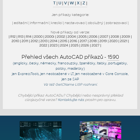
T
|
U
|
V
|
W
|
X
|
Z
|
Jen příkazy kategorie:
|
editační
|
informační
|
kreslicí
|
nastavovací
|
obslužný
|
zobrazovací
|
Nové příkazy od verze:
|
R12
|
R13
|
R14
|
2000
|
2000i
|
2002
|
2004
|
2005
|
2006
|
2007
|
2008
|
2009
|
2010
|
2011
|
2012
|
2013
|
2014
|
2015
|
2016
|
2017
|
2018
|
2019
|
2020
|
2021
|
2022
|
2023
|
2024
|
2025
|
2026
|
2027
|
Přehled všech AutoCAD příkazů -
1590
(anglicky, česky, německy, francouzsky, španělsky, italsky, portugalsky,
polsky, maďarsky)
jen
ExpressTools
, jen
neobsažené v LT
, jen
neobsažené v Core Console
,
jen
ze SAP
Viz též
GetCName
LISP rozhraní.
Chybějící příkaz AutoCADu? Chybějící nebo nesprávný překlad
cizojazyčné verze?
Kontaktujte nás
prosím pro opravu.