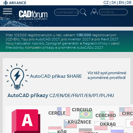
CZ
|
SK
|
EN
|
DE
Přes 123.000 registrovaných u nás, celkem
1.130.000
registrovaných
(CZ+EN)
. Tipy pro
AutoCAD 2027
, pro
Inventor 2027
a pro
Revit 2027
.
Nový
Kalkulátor nosníků
,
Spirograf generátor
a
Regresní křivky
v sekci
Převodníky
.
Kompletní
příkazy
a
proměnné AutoCADu 2027
.
Viz též
syst.proměnné
AutoCAD příkaz SHARE
a
proměnné prostředí
AutoCAD příkazy
CZ/EN/DE/FR/IT/ES/PT/PL/HU