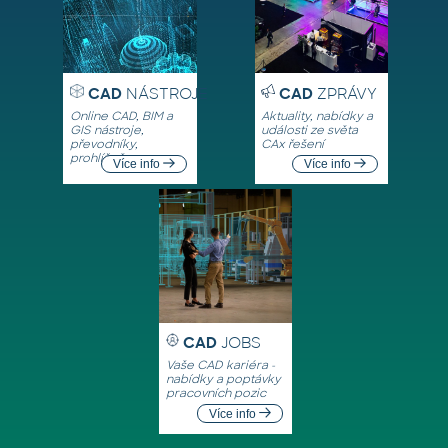
CAD
NÁSTROJE
CAD
ZPRÁVY
Online CAD, BIM a
Aktuality, nabídky a
GIS nástroje,
události ze světa
převodníky,
CAx řešení
prohlížeče
Více info
Více info
CAD
JOBS
Vaše CAD kariéra -
nabídky a poptávky
pracovních pozic
Více info