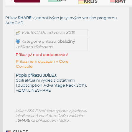
Příkaz
SHARE
v jednotlivých jazykových verzích programu
AutoCAD:
V AutoCADu od verze
2012
Kategorie příkazu:
obslužný
• příkaz s dialogem
Příkaz již není podporován!
Příkaz není obsažen v Core
Console
Popis příkazu SDÍLEJ:
Sdílí aktuální výkres s ostatními
(Subscription Advantage Pack 2011),
viz ONLINESHARE
Příkaz
SDÍLEJ
můžete spustit v jakékoliv
lokalizované verzi AutoCADu zadáním
_SHARE
na příkazovém řádku.