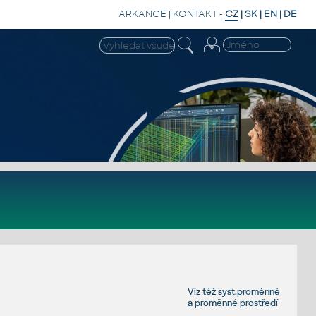
ARKANCE
|
KONTAKT
-
CZ
|
SK
|
EN
|
DE
Viz též
syst.proměnné
a
proměnné prostředí