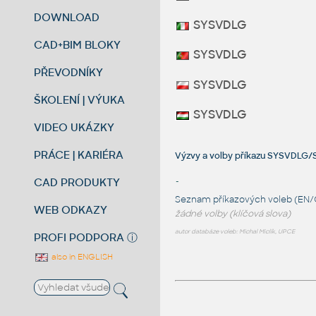
DOWNLOAD
SYSVDLG
CAD+BIM BLOKY
SYSVDLG
PŘEVODNÍKY
SYSVDLG
ŠKOLENÍ | VÝUKA
SYSVDLG
VIDEO UKÁZKY
PRÁCE | KARIÉRA
Výzvy a volby příkazu SYSVDLG
CAD PRODUKTY
-
Seznam příkazových voleb (EN/
WEB ODKAZY
žádné volby (klíčová slova)
autor databáze voleb: Michal Miclík, UPCE
PROFI PODPORA
ⓘ
also in ENGLISH