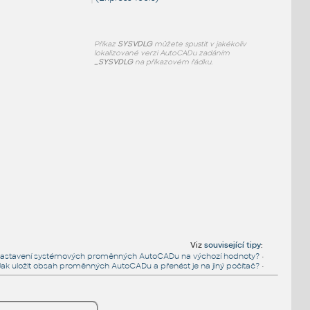
Příkaz
SYSVDLG
můžete spustit v jakékoliv
lokalizované verzi AutoCADu zadáním
_SYSVDLG
na příkazovém řádku.
Viz
související tipy
:
t nastavení systémových proměnných AutoCADu na výchozí hodnoty?
•
Jak uložit obsah proměnných AutoCADu a přenést je na jiný počítač?
•