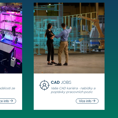
CAD
JOBS
události ze
Vaše CAD kariéra - nabídky a
poptávky pracovních pozic
ce info
Více info