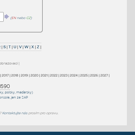
(
EN
nebo
CZ
)
R
|
S
|
T
|
U
|
V
|
W
|
X
|
Z
|
obrazovací
|
|
2017
|
2018
|
2019
|
2020
|
2021
|
2022
|
2023
|
2024
|
2025
|
2026
|
2027
|
1590
sky, polsky, maďarsky)
onsole
, jen
ze SAP
e?
Kontaktujte nás
prosím pro opravu.