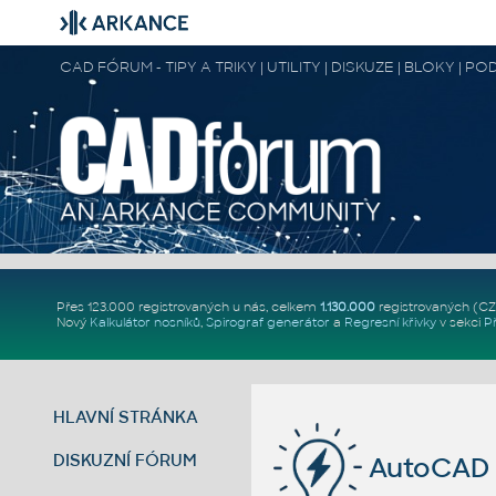
CAD FÓRUM - TIPY A TRIKY | UTILITY | DISKUZE | BLOKY |
Přes 123.000 registrovaných u nás, celkem
1.130.000
registrovaných (C
Nový
Kalkulátor nosníků
,
Spirograf generátor
a
Regresní křivky
v sekci
P
HLAVNÍ STRÁNKA
DISKUZNÍ FÓRUM
AutoCAD 