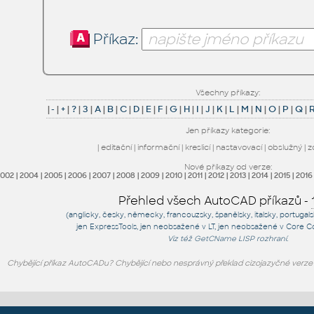
Příkaz:
Všechny příkazy:
|
-
|
+
|
?
|
3
|
A
|
B
|
C
|
D
|
E
|
F
|
G
|
H
|
I
|
J
|
K
|
L
|
M
|
N
|
O
|
P
|
Q
|
Jen příkazy kategorie:
|
editační
|
informační
|
kreslicí
|
nastavovací
|
obslužný
|
z
Nové příkazy od verze:
2002
|
2004
|
2005
|
2006
|
2007
|
2008
|
2009
|
2010
|
2011
|
2012
|
2013
|
2014
|
2015
|
2016
Přehled všech AutoCAD příkazů -
(anglicky, česky, německy, francouzsky, španělsky, italsky, portugal
jen
ExpressTools
, jen
neobsažené v LT
, jen
neobsažené v Core C
Viz též
GetCName
LISP rozhraní.
Chybějící příkaz AutoCADu? Chybějící nebo nesprávný překlad cizojazyčné verz