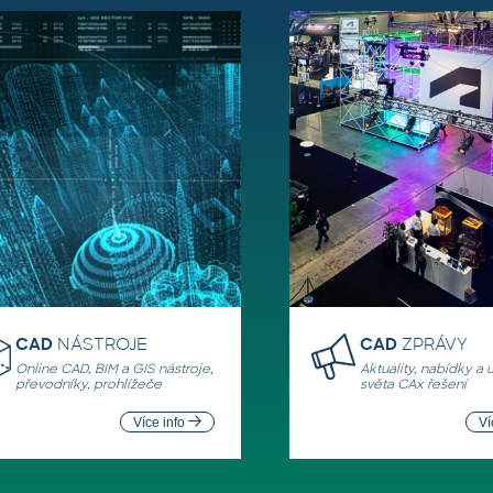
CAD
NÁSTROJE
CAD
ZPRÁVY
Online CAD, BIM a GIS nástroje,
Aktuality, nabídky a 
převodníky, prohlížeče
světa CAx řešení
Více info
Ví