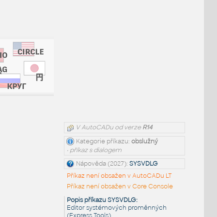
V AutoCADu od verze
R14
Kategorie příkazu:
obslužný
• příkaz s dialogem
Nápověda (2027):
SYSVDLG
Příkaz není obsažen v AutoCADu LT
Příkaz není obsažen v Core Console
Popis příkazu SYSVDLG:
Editor systémových proměnných
(Express Tools)