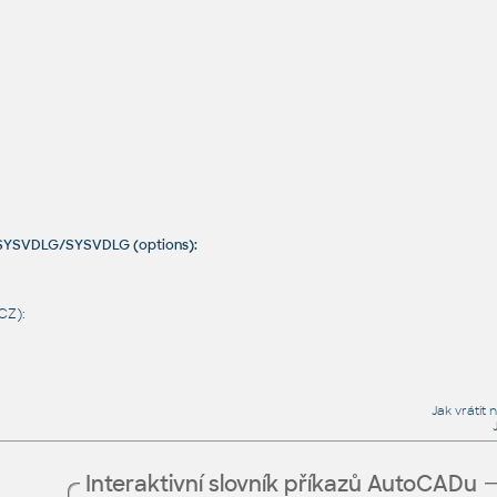
/SYSVDLG/SYSVDLG (options):
CZ):
Jak vráti
Interaktivní slovník příkazů AutoCADu