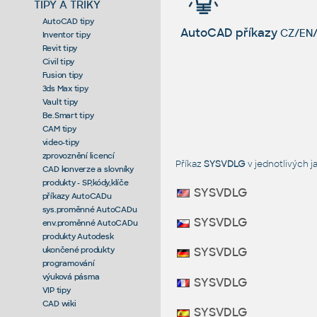
TIPY A TRIKY
AutoCAD tipy
AutoCAD příkazy
CZ/EN/
Inventor tipy
Revit tipy
Civil tipy
Fusion tipy
3ds Max tipy
Vault tipy
Be.Smart tipy
CAM tipy
video-tipy
zprovoznění licencí
Příkaz
SYSVDLG
v jednotlivých 
CAD konverze a slovníky
produkty - SP,kódy,klíče
SYSVDLG
příkazy AutoCADu
sys.proměnné AutoCADu
SYSVDLG
env.proměnné AutoCADu
produkty Autodesk
ukončené produkty
SYSVDLG
programování
výuková pásma
SYSVDLG
VIP tipy
CAD wiki
SYSVDLG