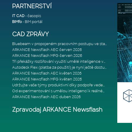
PARTNERSTVÍ
IT CAD
- časopis
BIMfo
- BIM portál
CAD ZPRÁVY
Bluebeam v propojeném pracovním postupu ve stavebnictví: Proč je int
ARKANCE Newsflash AEC červen 2026
ARKANCE Newsflash MFG červen 2026
Tři překážky rozšiřování využití umělé inteligence ve stavebním prům
Autodesk Flex (platba za použití) je nyní ještě dostupnější
ARKANCE Newsflash AEC květen 2026
ARKANCE Newsflash MFG květen 2026
Udržujte vaše týmy produktivní díky podpoře vedené odborníky
Od experimentování s umělou inteligencí k reálnému dopadu na podniká
ARKANCE Newsflash AEC duben 2026
Zpravodaj ARKANCE Newsflash