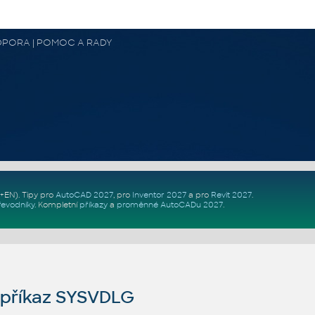
 PODPORA | POMOC A RADY
Z+EN)
. Tipy pro
AutoCAD 2027
, pro
Inventor 2027
a pro
Revit 2027
.
řevodníky
.
Kompletní
příkazy
a
proměnné AutoCADu 2027
.
příkaz SYSVDLG