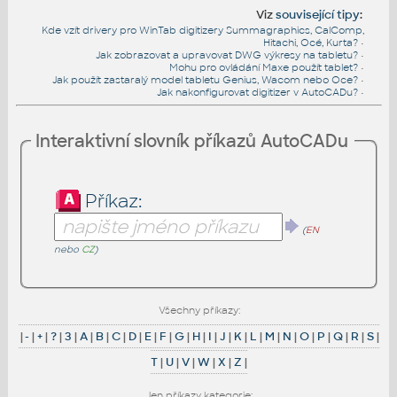
Viz
související tipy
:
Kde vzít drivery pro WinTab digitizery Summagraphics, CalComp,
Hitachi, Océ, Kurta?
•
Jak zobrazovat a upravovat DWG výkresy na tabletu?
•
Mohu pro ovládání Maxe použít tablet?
•
Jak použít zastaralý model tabletu Genius, Wacom nebo Oce?
•
Jak nakonfigurovat digitizer v AutoCADu?
•
Interaktivní slovník příkazů AutoCADu
Příkaz:
(
EN
nebo
CZ
)
Všechny příkazy:
|
-
|
+
|
?
|
3
|
A
|
B
|
C
|
D
|
E
|
F
|
G
|
H
|
I
|
J
|
K
|
L
|
M
|
N
|
O
|
P
|
Q
|
R
|
S
|
T
|
U
|
V
|
W
|
X
|
Z
|
Jen příkazy kategorie: