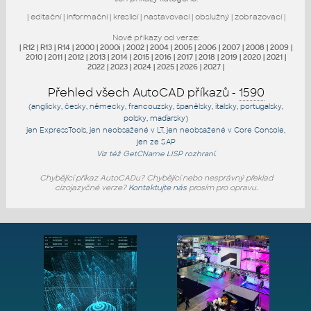
|
editační
|
informační
|
kreslicí
|
nastavovací
|
obslužný
|
zobrazovací
|
Nové příkazy od verze:
|
R12
|
R13
|
R14
|
2000
|
2000i
|
2002
|
2004
|
2005
|
2006
|
2007
|
2008
|
2009
|
2010
|
2011
|
2012
|
2013
|
2014
|
2015
|
2016
|
2017
|
2018
|
2019
|
2020
|
2021
|
2022
|
2023
|
2024
|
2025
|
2026
|
2027
|
Přehled všech AutoCAD příkazů -
1590
(anglicky, česky, německy, francouzsky, španělsky, italsky, portugalsky,
polsky, maďarsky)
jen
ExpressTools
, jen
neobsažené v LT
, jen
neobsažené v Core Console
,
jen
ze SAP
Viz též
GetCName
LISP rozhraní.
Chybějící příkaz AutoCADu? Chybějící nebo nesprávný překlad
cizojazyčné verze?
Kontaktujte nás
prosím pro opravu.