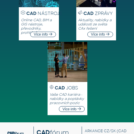
CAD
NÁSTROJE
CAD
ZPRÁVY
Online CAD, BIM a
Aktuality, nabídky a
GIS nástroje,
události ze světa
převodníky,
CAx řešení
prohlížeče
Více info
Více info
CAD
JOBS
Vaše CAD kariéra -
nabídky a poptávky
pracovních pozic
Více info
CAD
fórum
ARKANCE CZ/SK
(CAD