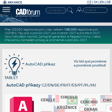
CZ
|
SK
|
EN
|
DE
Přes 123.000 registrovaných u nás, celkem
1.130.000
registrovaných
(CZ+EN)
. Tipy pro
AutoCAD 2027
, pro
Inventor 2027
a pro
Revit 2027
.
Nový
Kalkulátor nosníků
,
Spirograf generátor
a
Regresní křivky
v sekci
Převodníky
.
Kompletní
příkazy
a
proměnné AutoCADu 2027
.
Viz též
syst.proměnné
AutoCAD příkaz
a
proměnné prostředí
TABLET
AutoCAD příkazy
CZ/EN/DE/FR/IT/ES/PT/PL/HU