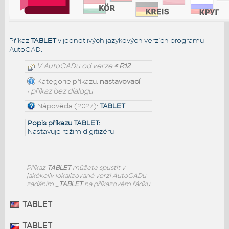
Příkaz
TABLET
v jednotlivých jazykových verzích programu
AutoCAD:
V AutoCADu od verze
≤ R12
Kategorie příkazu:
nastavovací
• příkaz bez dialogu
Nápověda (2027):
TABLET
Popis příkazu TABLET:
Nastavuje režim digitizéru
Příkaz
TABLET
můžete spustit v
jakékoliv lokalizované verzi AutoCADu
zadáním
_TABLET
na příkazovém řádku.
TABLET
TABLET