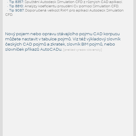
•
Tip 8357
:
Spuštění Autodesk Simulation CFD z různých CAD aplikací.
•
Tip 8810
:
Analýzy koeficientu proudění Cv pomocí Simulation CFD.
•
Tip 9087
:
Doporučená velikost RAM pro aplikaci Autodesk Simulation
CFD.
Nový pojem nebo opravu stávajícího pojmu CAD korpusu
můžete nastavit v tabulce pojmů. Viz též
výkladový slovník
českých CAD pojmů a zkratek,
slovník BIM pojmů
, nebo
slovníček
příkazů AutoCADu
.
[preklad vyrazov slovensky]