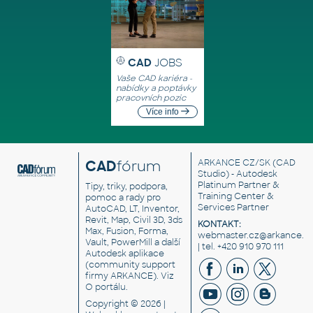
CAD
JOBS
Vaše CAD kariéra -
nabídky a poptávky
pracovních pozic
Více info
CAD
fórum
ARKANCE CZ/SK
(CAD
Studio) - Autodesk
Platinum Partner &
Tipy, triky, podpora,
Training Center &
pomoc a rady pro
Services Partner
AutoCAD, LT, Inventor,
Revit, Map, Civil 3D, 3ds
KONTAKT:
Max, Fusion, Forma,
webmaster.cz@arkance.w
Vault, PowerMill a další
| tel. +420 910 970 111
Autodesk aplikace
(community support
firmy ARKANCE). Viz
O portálu
.
Copyright © 2026 |