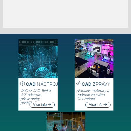
CAD
NÁSTROJE
CAD
ZPRÁVY
Online CAD, BIM a
Aktuality, nabídky a
GIS nástroje,
události ze světa
převodníky,
CAx řešení
prohlížeče
Více info
Více info