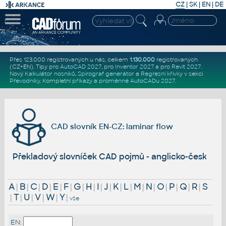
CZ
|
SK
|
EN
|
DE
Přes 123.000 registrovaných u nás, celkem
1.130.000
registrovaných
(CZ+EN)
. Tipy pro
AutoCAD 2027
, pro
Inventor 2027
a pro
Revit 2027
.
Nový
Kalkulátor nosníků
,
Spirograf generátor
a
Regresní křivky
v sekci
Převodníky
.
Kompletní
příkazy
a
proměnné AutoCADu 2027
.
CAD slovník EN-CZ: laminar flow
Překladový slovníček CAD pojmů - anglicko-český
A
|
B
|
C
|
D
|
E
|
F
|
G
|
H
|
I
|
J
|
K
|
L
|
M
|
N
|
O
|
P
|
Q
|
R
|
S
|
T
|
U
|
V
|
W
|
Y
|
vše
EN: