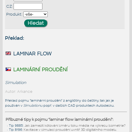
CZ:
Produkt:
Překlad:
laminar flow
laminární proudění
Simulation
Autor: Arkance
Překlad pojmu "laminární proudění" z angličtiny do češtiny, tak jak je
používán v
Simulationu
popř. v dalších CAD produktech Autodesku.
Příbuzné tipy k pojmu "laminar flow laminární proudění":
•
Tip 9885
:
Jak zamezit kótování směru toku média na výkresu isometrie?
•
Tip 8196
:
Kavitace v simulaci proudění uvnitř 3D digitálního modelu.