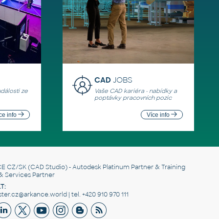
CAD
JOBS
události ze
Vaše CAD kariéra - nabídky a
poptávky pracovních pozic
ce info
Více info
E CZ/SK
(CAD Studio) - Autodesk Platinum Partner & Training
& Services Partner
T:
er.cz@arkance.world | tel. +420 910 970 111