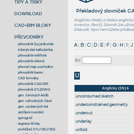
TIPY A TRIKY
Překladový slovníček CA
DOWNLOAD
Anglicko-český a česko-anglický
CAD+BIM BLOKY
Inventor
,
Revit
). Slovník lze uži
Diskutér. Nyní nemůžete přidáva
PŘEVODNÍKY
převodník fyz.jednotek
A
|
B
|
C
|
D
|
E
|
F
|
G
|
H
|
I
|
J
inženýrská kalkulačka
převodník měřítek
EN:
převodník sklonů
převod map.souřadnic
převodník barev
U
CAD formáty
převodník CAD-DXF
Anglicky (EN)
6
převodník STL2DWG
gen. čarových kódů
unconsumed sketch
gen. náhodných čísel
underconstrained geometry
gen. ozubených kol
zatížení nosníků
undercut
spirograf
underlay
regrese křivky
prohlížeč STL/OBJ/3DS
unfold