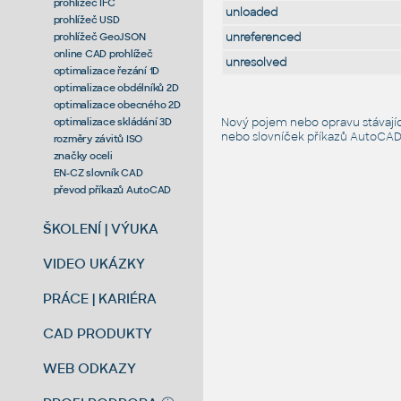
prohlížeč IFC
unloaded
prohlížeč USD
prohlížeč GeoJSON
unreferenced
online CAD prohlížeč
unresolved
optimalizace řezání 1D
optimalizace obdélníků 2D
optimalizace obecného 2D
optimalizace skládání 3D
Nový pojem nebo opravu stávají
nebo slovníček
příkazů AutoCA
rozměry závitů ISO
značky oceli
EN-CZ slovník CAD
převod příkazů AutoCAD
ŠKOLENÍ | VÝUKA
VIDEO UKÁZKY
PRÁCE | KARIÉRA
CAD PRODUKTY
WEB ODKAZY