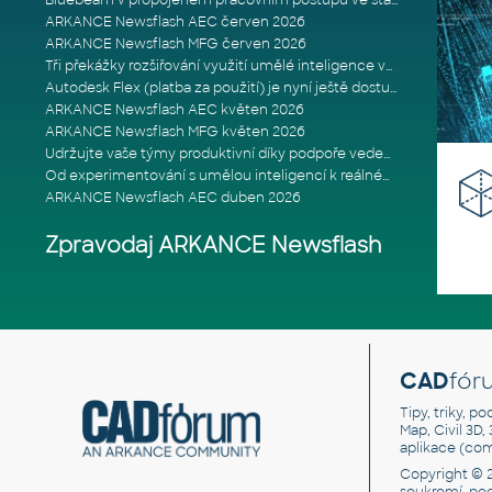
Bluebeam v propojeném pracovním postupu ve stavebnictví: Proč je int
ARKANCE Newsflash AEC červen 2026
ARKANCE Newsflash MFG červen 2026
Tři překážky rozšiřování využití umělé inteligence ve stavebním prům
Autodesk Flex (platba za použití) je nyní ještě dostupnější
ARKANCE Newsflash AEC květen 2026
ARKANCE Newsflash MFG květen 2026
Udržujte vaše týmy produktivní díky podpoře vedené odborníky
Od experimentování s umělou inteligencí k reálnému dopadu na podniká
ARKANCE Newsflash AEC duben 2026
Zpravodaj ARKANCE Newsflash
CAD
fór
Tipy, triky, p
Map, Civil 3D,
aplikace (co
Copyright © 