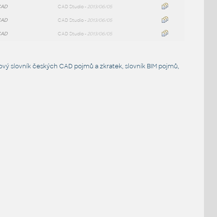
CAD
CAD Studio -
2013/06/05
CAD
CAD Studio -
2013/06/05
CAD
CAD Studio -
2013/06/05
ový slovník
českých CAD pojmů a zkratek,
slovník BIM pojmů
,