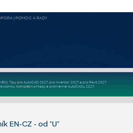
 PODPORA | POMOC A RADY
Z+EN)
. Tipy pro
AutoCAD 2027
, pro
Inventor 2027
a pro
Revit 2027
.
řevodníky
.
Kompletní
příkazy
a
proměnné AutoCADu 2027
.
ík EN-CZ - od "U"