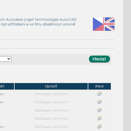
ech Autodesk
(např. terminologie
AutoCAD
,
te být přihlášeni a ve fóru dosáhnout úrovně
ukt
Upravil
Akce
tor
CAD Studio -
2012/09/30
tor
CAD Studio -
2012/09/30
CAD Studio -
2012/09/29
CAD Studio -
2012/10/06
tor
CAD Studio -
2019/01/30