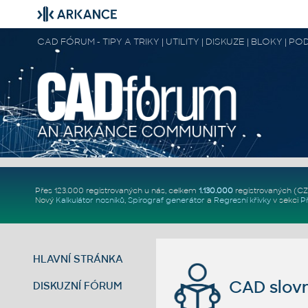
CAD FÓRUM - TIPY A TRIKY | UTILITY | DISKUZE | BLOKY |
Přes 123.000 registrovaných u nás, celkem
1.130.000
registrovaných (C
Nový
Kalkulátor nosníků
,
Spirograf generátor
a
Regresní křivky
v sekci
P
HLAVNÍ STRÁNKA
CAD slovn
DISKUZNÍ FÓRUM