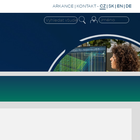
ARKANCE
|
KONTAKT
-
CZ
|
SK
|
EN
|
DE