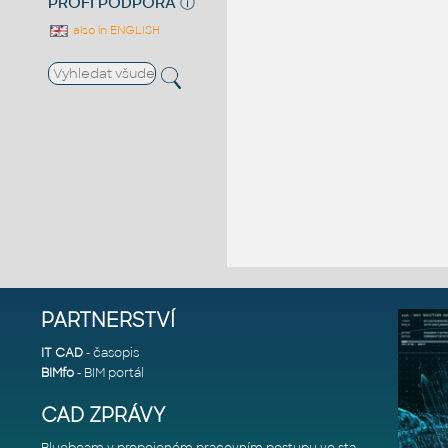
PROFI PODPORA
ⓘ
also in ENGLISH
PARTNERSTVÍ
IT CAD
- časopis
BIMfo
- BIM portál
CAD ZPRÁVY