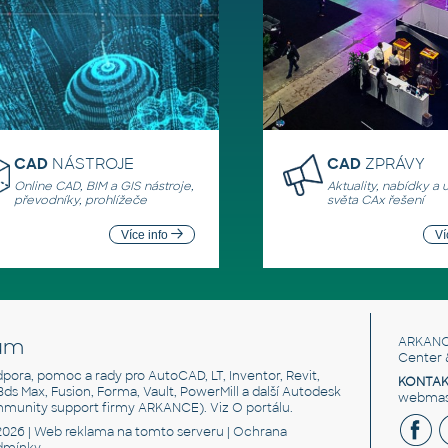
CAD
NÁSTROJE
CAD
ZPRÁVY
Online CAD, BIM a GIS nástroje,
Aktuality, nabídky a 
převodníky, prohlížeče
světa CAx řešení
Více info
Ví
um
ARKANC
Center 
odpora, pomoc a rady pro AutoCAD, LT, Inventor, Revit,
KONTAK
 3ds Max, Fusion, Forma, Vault, PowerMill a další Autodesk
webmast
mmunity support firmy ARKANCE). Viz
O portálu
.
2026 |
Web reklama
na tomto serveru |
Ochrana