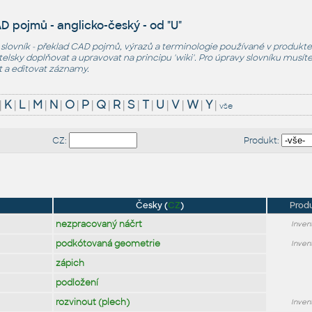
D pojmů - anglicko-český - od "U"
 slovník - překlad CAD pojmů, výrazů a terminologie používané v
produkt
vatelsky doplňovat a upravovat na principu 'wiki'. Pro úpravy slovníku musí
t a editovat záznamy.
|
K
|
L
|
M
|
N
|
O
|
P
|
Q
|
R
|
S
|
T
|
U
|
V
|
W
|
Y
|
vše
CZ:
Produkt:
Česky (
CZ
)
Prod
nezpracovaný náčrt
Inven
podkótovaná geometrie
Inven
zápich
podložení
rozvinout (plech)
Inven