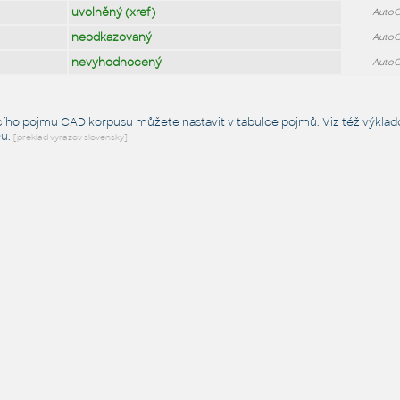
uvolněný (xref)
Auto
neodkazovaný
Auto
nevyhodnocený
Auto
cího pojmu CAD korpusu můžete nastavit v tabulce pojmů. Viz též
výklad
Du
.
[preklad vyrazov slovensky]