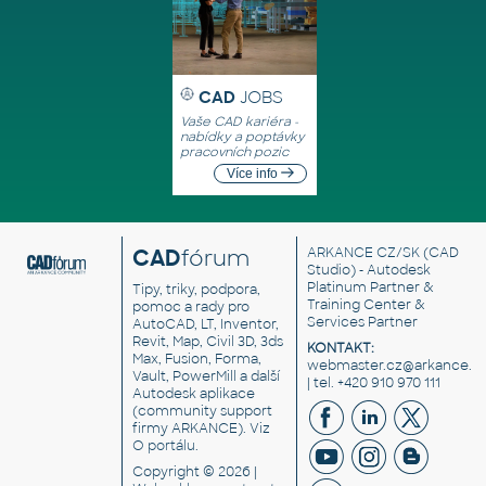
CAD
JOBS
Vaše CAD kariéra -
nabídky a poptávky
pracovních pozic
Více info
CAD
fórum
ARKANCE CZ/SK
(CAD
Studio) - Autodesk
Platinum Partner &
Tipy, triky, podpora,
Training Center &
pomoc a rady pro
Services Partner
AutoCAD, LT, Inventor,
Revit, Map, Civil 3D, 3ds
KONTAKT:
Max, Fusion, Forma,
webmaster.cz@arkance.w
Vault, PowerMill a další
| tel. +420 910 970 111
Autodesk aplikace
(community support
firmy ARKANCE). Viz
O portálu
.
Copyright © 2026 |