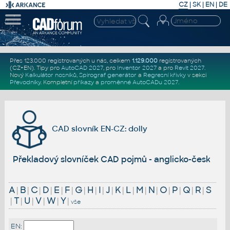
CZ
|
SK
|
EN
|
DE
Přes 123.000 registrovaných u nás, celkem
1.129.000
registrovaných
(CZ+EN)
. Tipy pro
AutoCAD 2027
, pro
Inventor 2027
a pro
Revit 2027
.
Nový
Kalkulátor nosníků
,
Spirograf generátor
a
Regresní křivky
v sekci
Převodníky
.
Kompletní
příkazy
a
proměnné AutoCADu 2027
.
CAD slovník EN-CZ: dolly
Překladový slovníček CAD pojmů - anglicko-český
A
|
B
|
C
|
D
|
E
|
F
|
G
|
H
|
I
|
J
|
K
|
L
|
M
|
N
|
O
|
P
|
Q
|
R
|
S
|
T
|
U
|
V
|
W
|
Y
|
vše
EN: