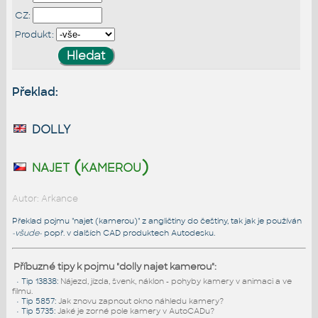
CZ:
Produkt:
Překlad:
dolly
najet (kamerou)
Autor: Arkance
Překlad pojmu "najet (kamerou)" z angličtiny do češtiny, tak jak je používán
-všude-
popř. v dalších CAD produktech Autodesku.
Příbuzné tipy k pojmu "dolly najet kamerou":
•
Tip 13838
:
Nájezd, jízda, švenk, náklon - pohyby kamery v animaci a ve
filmu.
•
Tip 5857
:
Jak znovu zapnout okno náhledu kamery?
•
Tip 5735
:
Jaké je zorné pole kamery v AutoCADu?