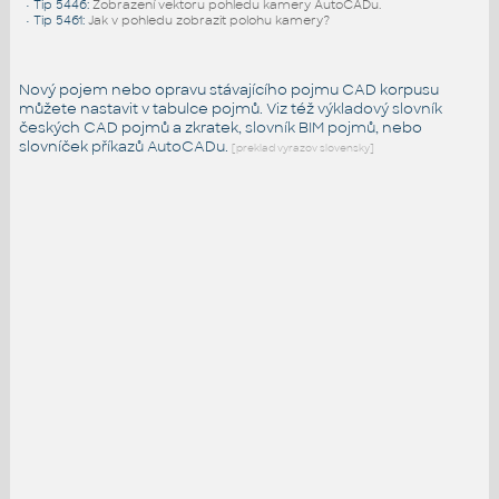
•
Tip 5446
:
Zobrazení vektoru pohledu kamery AutoCADu.
•
Tip 5461
:
Jak v pohledu zobrazit polohu kamery?
Nový pojem nebo opravu stávajícího pojmu CAD korpusu
můžete nastavit v tabulce pojmů. Viz též
výkladový slovník
českých CAD pojmů a zkratek,
slovník BIM pojmů
, nebo
slovníček
příkazů AutoCADu
.
[preklad vyrazov slovensky]