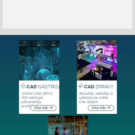
CAD
NÁSTROJE
CAD
ZPRÁVY
Online CAD, BIM a
Aktuality, nabídky a
GIS nástroje,
události ze světa
převodníky,
CAx řešení
prohlížeče
Více info
Více info