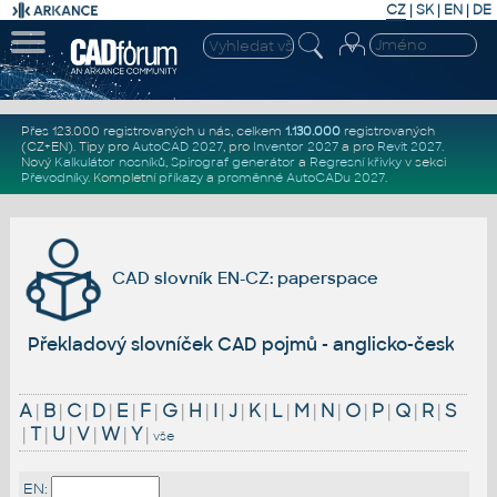
CZ
|
SK
|
EN
|
DE
Přes 123.000 registrovaných u nás, celkem
1.130.000
registrovaných
(CZ+EN)
. Tipy pro
AutoCAD 2027
, pro
Inventor 2027
a pro
Revit 2027
.
Nový
Kalkulátor nosníků
,
Spirograf generátor
a
Regresní křivky
v sekci
Převodníky
.
Kompletní
příkazy
a
proměnné AutoCADu 2027
.
CAD slovník EN-CZ: paperspace
Překladový slovníček CAD pojmů - anglicko-český
A
|
B
|
C
|
D
|
E
|
F
|
G
|
H
|
I
|
J
|
K
|
L
|
M
|
N
|
O
|
P
|
Q
|
R
|
S
|
T
|
U
|
V
|
W
|
Y
|
vše
EN: