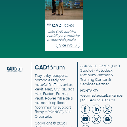
CAD
JOBS
Vaše CAD kariéra -
nabídky a poptávky
pracovních pozic
Více info
CAD
fórum
ARKANCE CZ/SK
(CAD
Studio) - Autodesk
Platinum Partner &
Tipy, triky, podpora,
Training Center &
pomoc a rady pro
Services Partner
AutoCAD, LT, Inventor,
Revit, Map, Civil 3D, 3ds
KONTAKT:
Max, Fusion, Forma,
webmaster.cz@arkance.w
Vault, PowerMill a další
| tel. +420 910 970 111
Autodesk aplikace
(community support
firmy ARKANCE). Viz
O portálu
.
Copyright © 2026 |