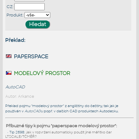
CZ:
Produkt:
Překlad:
paperspace
modelový prostor
AutoCAD
Autor: Arkance
Překlad pojmu "modelový prostor" z angličtiny do češtiny, tak jak je
používán v
AutoCADu
popř. v dalších CAD produktech Autodesku.
Příbuzné tipy k pojmu "paperspace modelový prostor":
•
Tip 2698
:
Jak v rozvržení automaticky použít jiné měřítko čar
LTSCALE/TČMĚŘ?