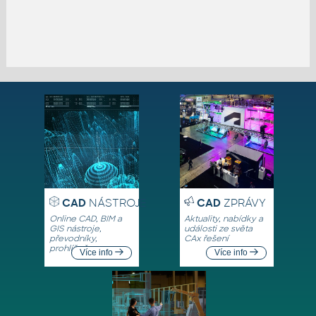
CAD
NÁSTROJE
CAD
ZPRÁVY
Online CAD, BIM a
Aktuality, nabídky a
GIS nástroje,
události ze světa
převodníky,
CAx řešení
prohlížeče
Více info
Více info