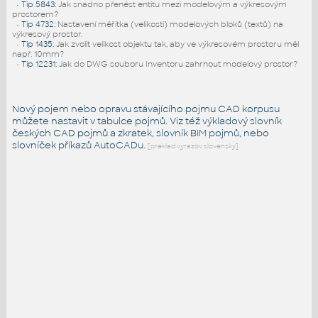
•
Tip 5843
:
Jak snadno přenést entitu mezi modelovým a výkresovým
prostorem?
•
Tip 4732
:
Nastavení měřítka (velikosti) modelových bloků (textů) na
výkresový prostor.
•
Tip 1435
:
Jak zvolit velikost objektu tak, aby ve výkresovém prostoru měl
např. 10mm?
•
Tip 12231
:
Jak do DWG souboru Inventoru zahrnout modelový prostor?
Nový pojem nebo opravu stávajícího pojmu CAD korpusu
můžete nastavit v tabulce pojmů. Viz též
výkladový slovník
českých CAD pojmů a zkratek,
slovník BIM pojmů
, nebo
slovníček
příkazů AutoCADu
.
[preklad vyrazov slovensky]