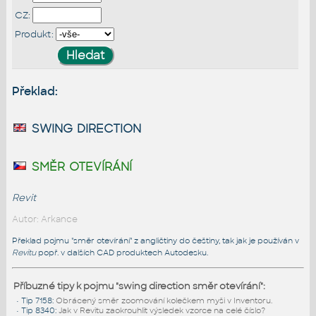
CZ:
Produkt:
Překlad:
swing direction
směr otevírání
Revit
Autor: Arkance
Překlad pojmu "směr otevírání" z angličtiny do češtiny, tak jak je používán v
Revitu
popř. v dalších CAD produktech Autodesku.
Příbuzné tipy k pojmu "swing direction směr otevírání":
•
Tip 7158
:
Obrácený směr zoomování kolečkem myši v Inventoru.
•
Tip 8340
:
Jak v Revitu zaokrouhlit výsledek vzorce na celé číslo?