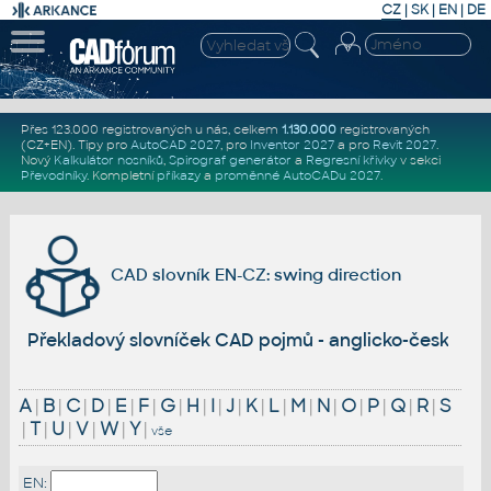
CZ
|
SK
|
EN
|
DE
Přes 123.000 registrovaných u nás, celkem
1.130.000
registrovaných
(CZ+EN)
. Tipy pro
AutoCAD 2027
, pro
Inventor 2027
a pro
Revit 2027
.
Nový
Kalkulátor nosníků
,
Spirograf generátor
a
Regresní křivky
v sekci
Převodníky
.
Kompletní
příkazy
a
proměnné AutoCADu 2027
.
CAD slovník EN-CZ: swing direction
Překladový slovníček CAD pojmů - anglicko-český
A
|
B
|
C
|
D
|
E
|
F
|
G
|
H
|
I
|
J
|
K
|
L
|
M
|
N
|
O
|
P
|
Q
|
R
|
S
|
T
|
U
|
V
|
W
|
Y
|
vše
EN: