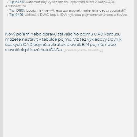
•
Tip 6454
:
Automatický výkaz směru otevírání oken v AutoCADu
Architecture
•
Tip 10851
:
iLogic - jak ve výkresu zpracovat materiál a cestu součásti?
•
Tip 9476
:
Ukládání DWG kopie IDW výkresu pojmenované podle revize.
Nový pojem nebo opravu stávajícího pojmu CAD korpusu
můžete nastavit v tabulce pojmů. Viz též
výkladový slovník
českých CAD pojmů a zkratek,
slovník BIM pojmů
, nebo
slovníček
příkazů AutoCADu
.
[preklad vyrazov slovensky]