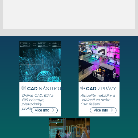
CAD
NÁSTROJE
CAD
ZPRÁVY
Online CAD, BIM a
Aktuality, nabídky a
GIS nástroje,
události ze světa
převodníky,
CAx řešení
prohlížeče
Více info
Více info