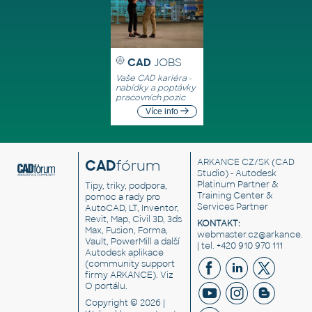
CAD
JOBS
Vaše CAD kariéra -
nabídky a poptávky
pracovních pozic
Více info
CAD
fórum
ARKANCE CZ/SK
(CAD
Studio) - Autodesk
Platinum Partner &
Tipy, triky, podpora,
Training Center &
pomoc a rady pro
Services Partner
AutoCAD, LT, Inventor,
Revit, Map, Civil 3D, 3ds
KONTAKT:
Max, Fusion, Forma,
webmaster.cz@arkance.w
Vault, PowerMill a další
| tel. +420 910 970 111
Autodesk aplikace
(community support
firmy ARKANCE). Viz
O portálu
.
Copyright © 2026 |