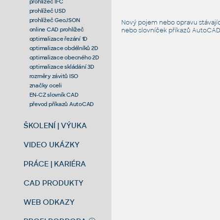
prohlížeč IFC
prohlížeč USD
prohlížeč GeoJSON
Nový pojem nebo opravu stávají
online CAD prohlížeč
nebo slovníček
příkazů AutoCA
optimalizace řezání 1D
optimalizace obdélníků 2D
optimalizace obecného 2D
optimalizace skládání 3D
rozměry závitů ISO
značky oceli
EN-CZ slovník CAD
převod příkazů AutoCAD
ŠKOLENÍ | VÝUKA
VIDEO UKÁZKY
PRÁCE | KARIÉRA
CAD PRODUKTY
WEB ODKAZY