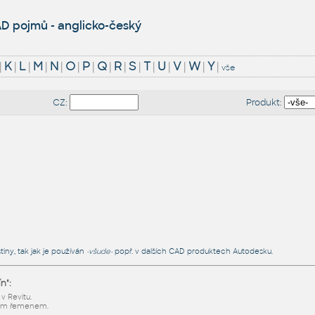
D pojmů - anglicko-český
|
K
|
L
|
M
|
N
|
O
|
P
|
Q
|
R
|
S
|
T
|
U
|
V
|
W
|
Y
|
vše
CZ:
Produkt:
tiny, tak jak je používán
-všude-
popř. v dalších CAD produktech Autodesku.
n":
v Revitu.
vým řemenem.