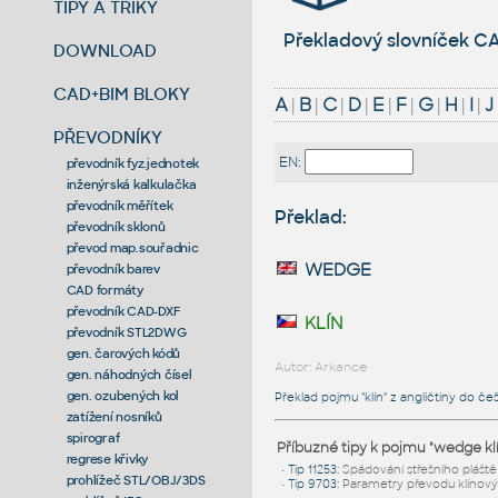
TIPY A TRIKY
Překladový slovníček CA
DOWNLOAD
CAD+BIM BLOKY
A
|
B
|
C
|
D
|
E
|
F
|
G
|
H
|
I
|
J
PŘEVODNÍKY
EN:
převodník fyz.jednotek
inženýrská kalkulačka
převodník měřítek
Překlad:
převodník sklonů
převod map.souřadnic
wedge
převodník barev
CAD formáty
převodník CAD-DXF
klín
převodník STL2DWG
gen. čarových kódů
Autor: Arkance
gen. náhodných čísel
gen. ozubených kol
Překlad pojmu "klín" z angličtiny do češ
zatížení nosníků
spirograf
Příbuzné tipy k pojmu "wedge klí
regrese křivky
•
Tip 11253
:
Spádování střešního pláště 
prohlížeč STL/OBJ/3DS
•
Tip 9703
:
Parametry převodu klíno