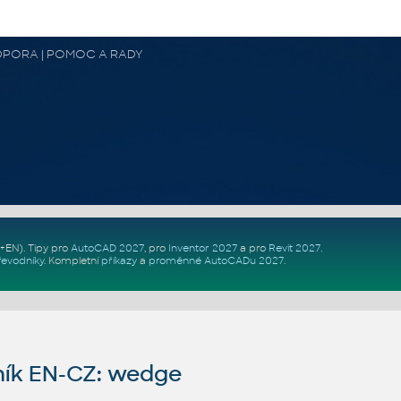
 PODPORA | POMOC A RADY
Z+EN)
. Tipy pro
AutoCAD 2027
, pro
Inventor 2027
a pro
Revit 2027
.
řevodníky
.
Kompletní
příkazy
a
proměnné AutoCADu 2027
.
ník EN-CZ: wedge