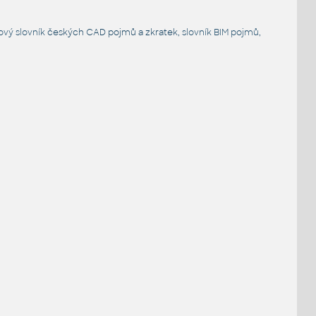
ový slovník
českých CAD pojmů a zkratek,
slovník BIM pojmů
,