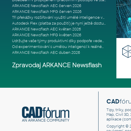
Bluebeam v propojeném pracovním postupu ve stavebnictví: Proč je int
ARKANCE Newsflash AEC červen 2026
ARKANCE Newsflash MFG červen 2026
Tři překážky rozšiřování využití umělé inteligence ve stavebním prům
Autodesk Flex (platba za použití) je nyní ještě dostupnější
ARKANCE Newsflash AEC květen 2026
ARKANCE Newsflash MFG květen 2026
Udržujte vaše týmy produktivní díky podpoře vedené odborníky
Od experimentování s umělou inteligencí k reálnému dopadu na podniká
ARKANCE Newsflash AEC duben 2026
Zpravodaj ARKANCE Newsflash
CAD
fór
Tipy, triky, p
Map, Civil 3D,
aplikace (co
Copyright © 