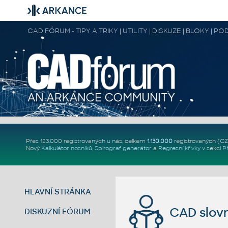
CAD FÓRUM - TIPY A TRIKY | UTILITY | DISKUZE | BLOKY |
Přes 123.000 registrovaných u nás, celkem
1.130.000
registrovaných (C
Nový
Kalkulátor nosníků
,
Spirograf generátor
a
Regresní křivky
v sekci
P
HLAVNÍ STRÁNKA
CAD slov
DISKUZNÍ FÓRUM