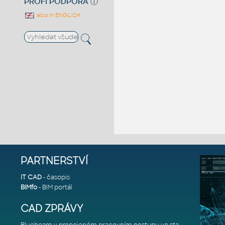
PROFI PODPORA
ⓘ
also in ENGLISH
PARTNERSTVÍ
IT CAD
- časopis
BIMfo
- BIM portál
CAD ZPRÁVY