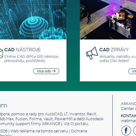
CAD
NÁSTROJE
CAD
ZPRÁVY
Online CAD, BIM a GIS nástroje,
Aktuality, nabídky a 
převodníky, prohlížeče
světa CAx řešení
Více info
Ví
um
ARKANC
Center 
odpora, pomoc a rady pro AutoCAD, LT, Inventor, Revit,
KONTAK
 3ds Max, Fusion, Forma, Vault, PowerMill a další Autodesk
webmast
mmunity support firmy ARKANCE). Viz
O portálu
.
2026 |
Web reklama
na tomto serveru |
Ochrana