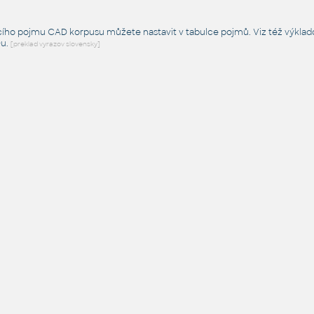
cího pojmu CAD korpusu můžete nastavit v tabulce pojmů. Viz též
výklad
Du
.
[preklad vyrazov slovensky]