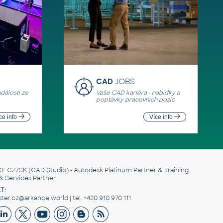
CAD
JOBS
události ze
Vaše CAD kariéra - nabídky a
poptávky pracovních pozic
ce info
Více info
E CZ/SK
(CAD Studio) - Autodesk Platinum Partner & Training
& Services Partner
T:
er.cz@arkance.world | tel. +420 910 970 111