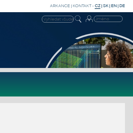
ARKANCE
|
KONTAKT
-
CZ
|
SK
|
EN
|
DE