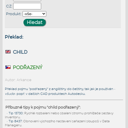
CZ:
Produkt:
Překlad:
child
podřazený
Autor: Arkance
Překlad pojmu "podřazený" z angličtiny do češtiny, tak jak je používán
-
všude-
popř. v dalších CAD produktech Autodesku.
Příbuzné tipy k pojmu "child podřazený":
•
Tip 13730
:
Rychlé rozbalení nebo sbalení stromu prohlížeče sestavy
Inventoru.
•
Tip 8437
:
Obnovení výchozího nastavení seřazení sloupců v Data
Manageru.