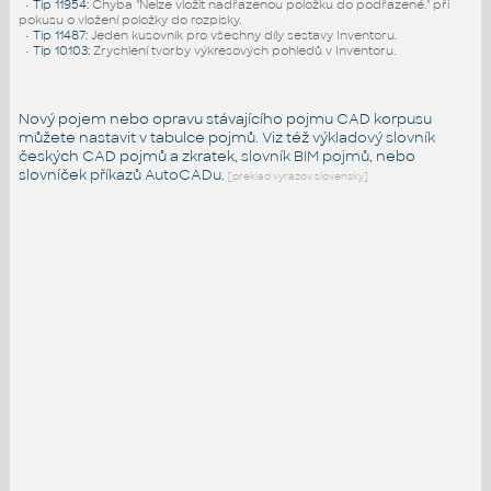
•
Tip 11954
:
Chyba "Nelze vložit nadřazenou položku do podřazené." při
pokusu o vložení položky do rozpisky.
•
Tip 11487
:
Jeden kusovník pro všechny díly sestavy Inventoru.
•
Tip 10103
:
Zrychlení tvorby výkresových pohledů v Inventoru.
Nový pojem nebo opravu stávajícího pojmu CAD korpusu
můžete nastavit v tabulce pojmů. Viz též
výkladový slovník
českých CAD pojmů a zkratek,
slovník BIM pojmů
, nebo
slovníček
příkazů AutoCADu
.
[preklad vyrazov slovensky]