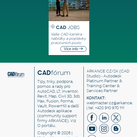
CAD
JOBS
Vaše CAD kariéra -
nabídky a poptávky
pracovních pozic
Více info
CAD
fórum
ARKANCE CZ/SK
(CAD
Studio) - Autodesk
Platinum Partner &
Tipy, triky, podpora,
Training Center &
pomoc a rady pro
Services Partner
AutoCAD, LT, Inventor,
Revit, Map, Civil 3D, 3ds
KONTAKT:
Max, Fusion, Forma,
webmaster.cz@arkance.w
Vault, PowerMill a další
| tel. +420 910 970 111
Autodesk aplikace
(community support
firmy ARKANCE). Viz
O portálu
.
Copyright © 2026 |