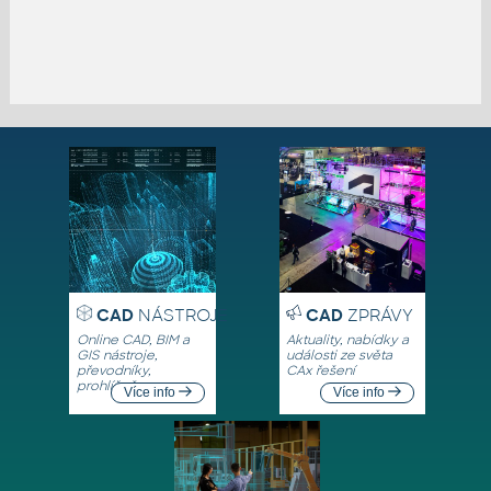
CAD
NÁSTROJE
CAD
ZPRÁVY
Online CAD, BIM a
Aktuality, nabídky a
GIS nástroje,
události ze světa
převodníky,
CAx řešení
prohlížeče
Více info
Více info