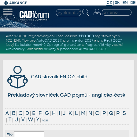
CZ
|
SK
|
EN
|
DE
Přes 123.000 registrovaných u nás, celkem
1.130.000
registrovaných
(CZ+EN)
. Tipy pro
AutoCAD 2027
, pro
Inventor 2027
a pro
Revit 2027
.
Nový
Kalkulátor nosníků
,
Spirograf generátor
a
Regresní křivky
v sekci
Převodníky
.
Kompletní
příkazy
a
proměnné AutoCADu 2027
.
CAD slovník EN-CZ: child
Překladový slovníček CAD pojmů - anglicko-český
A
|
B
|
C
|
D
|
E
|
F
|
G
|
H
|
I
|
J
|
K
|
L
|
M
|
N
|
O
|
P
|
Q
|
R
|
S
|
T
|
U
|
V
|
W
|
Y
|
vše
EN: