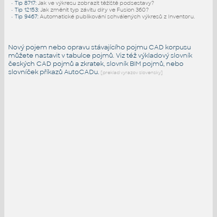
•
Tip 8717
:
Jak ve výkresu zobrazit těžiště podsestavy?
•
Tip 12153
:
Jak změnit typ závitu díry ve Fusion 360?
•
Tip 9467
:
Automatické publikování schválených výkresů z Inventoru.
Nový pojem nebo opravu stávajícího pojmu CAD korpusu
můžete nastavit v tabulce pojmů. Viz též
výkladový slovník
českých CAD pojmů a zkratek,
slovník BIM pojmů
, nebo
slovníček
příkazů AutoCADu
.
[preklad vyrazov slovensky]