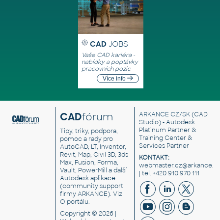
CAD
JOBS
Vaše CAD kariéra -
nabídky a poptávky
pracovních pozic
Více info
CAD
fórum
ARKANCE CZ/SK
(CAD
Studio) - Autodesk
Platinum Partner &
Tipy, triky, podpora,
Training Center &
pomoc a rady pro
Services Partner
AutoCAD, LT, Inventor,
Revit, Map, Civil 3D, 3ds
KONTAKT:
Max, Fusion, Forma,
webmaster.cz@arkance.w
Vault, PowerMill a další
| tel. +420 910 970 111
Autodesk aplikace
(community support
firmy ARKANCE). Viz
O portálu
.
Copyright © 2026 |