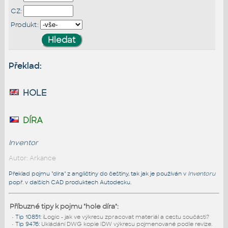
CZ:
Produkt:
Překlad:
hole
díra
Inventor
Autor: Arkance
Překlad pojmu "díra" z angličtiny do češtiny, tak jak je používán v
Inventoru
popř. v dalších CAD produktech Autodesku.
Příbuzné tipy k pojmu "hole díra":
•
Tip 10851
:
iLogic - jak ve výkresu zpracovat materiál a cestu součásti?
•
Tip 9476
:
Ukládání DWG kopie IDW výkresu pojmenované podle revize.