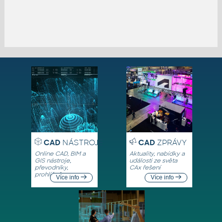
CAD
NÁSTROJE
CAD
ZPRÁVY
Online CAD, BIM a
Aktuality, nabídky a
GIS nástroje,
události ze světa
převodníky,
CAx řešení
prohlížeče
Více info
Více info