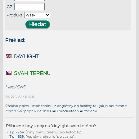
CZ:
Produkt:
Překlad:
daylight
svah terénu
Map/Civil
Autor: Arkance
Překlad pojmu "svah terénu" z angličtiny do češtiny, tak jak je používán v
Map/Civilu
popř. v dalších CAD produktech Autodesku.
Příbuzné tipy k pojmu "daylight svah terénu":
•
Tip 7964
:
Šrafy svahu terénu pro AutoCAD.
•
Tip 4839
:
Popisky vrstevnic "po svahu".