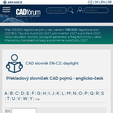
CZ
|
SK
|
EN
|
DE
Přes 123.000 registrovaných u nás, celkem
1.130.000
registrovaných
(CZ+EN)
. Tipy pro
AutoCAD 2027
, pro
Inventor 2027
a pro
Revit 2027
.
Nový
Kalkulátor nosníků
,
Spirograf generátor
a
Regresní křivky
v sekci
Převodníky
.
Kompletní
příkazy
a
proměnné AutoCADu 2027
.
CAD slovník EN-CZ: daylight
Překladový slovníček CAD pojmů - anglicko-český
A
|
B
|
C
|
D
|
E
|
F
|
G
|
H
|
I
|
J
|
K
|
L
|
M
|
N
|
O
|
P
|
Q
|
R
|
S
|
T
|
U
|
V
|
W
|
Y
|
vše
EN: