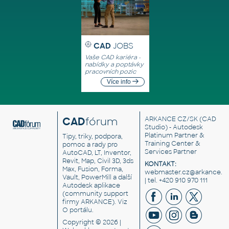
CAD
JOBS
Vaše CAD kariéra -
nabídky a poptávky
pracovních pozic
Více info
CAD
fórum
ARKANCE CZ/SK
(CAD
Studio) - Autodesk
Platinum Partner &
Tipy, triky, podpora,
Training Center &
pomoc a rady pro
Services Partner
AutoCAD, LT, Inventor,
Revit, Map, Civil 3D, 3ds
KONTAKT:
Max, Fusion, Forma,
webmaster.cz@arkance.w
Vault, PowerMill a další
| tel. +420 910 970 111
Autodesk aplikace
(community support
firmy ARKANCE). Viz
O portálu
.
Copyright © 2026 |