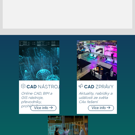
CAD
NÁSTROJE
CAD
ZPRÁVY
Online CAD, BIM a
Aktuality, nabídky a
GIS nástroje,
události ze světa
převodníky,
CAx řešení
prohlížeče
Více info
Více info