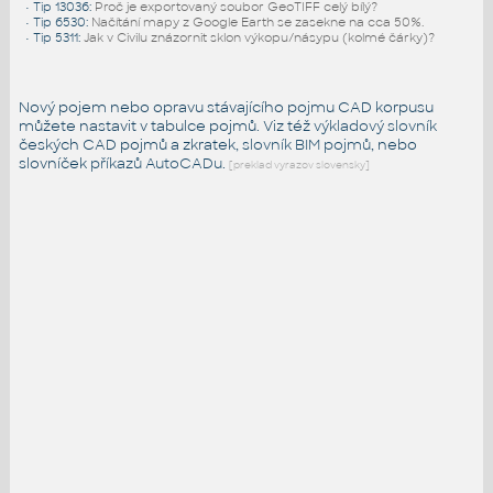
•
Tip 13036
:
Proč je exportovaný soubor GeoTIFF celý bílý?
•
Tip 6530
:
Načítání mapy z Google Earth se zasekne na cca 50%.
•
Tip 5311
:
Jak v Civilu znázornit sklon výkopu/násypu (kolmé čárky)?
Nový pojem nebo opravu stávajícího pojmu CAD korpusu
můžete nastavit v tabulce pojmů. Viz též
výkladový slovník
českých CAD pojmů a zkratek,
slovník BIM pojmů
, nebo
slovníček
příkazů AutoCADu
.
[preklad vyrazov slovensky]