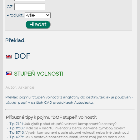
CZ:
Produkt:
Překlad:
DOF
stupeň volnosti
Autor: Arkance
Překlad pojmu "stupeň volnosti" z angličtiny do češtiny, tak jak je používán
-
všude-
popř. v dalších CAD produktech Autodesku.
Příbuzné tipy k pojmu "DOF stupeň volnosti":
•
Tip 7421
:
Jak zjistit počet stupňů volnosti komponentů sestavy?
•
Tip 11507
:
Kde se v náčrtu Inventoru berou červené symboly šipek?
•
Tip 8746
:
Výběr komponent podle stupně volnosti nebo jiné vlastnosti.
•
Tip 4271
:
Jak v sestavě zobrazit součásti, které mají jeden nebo více