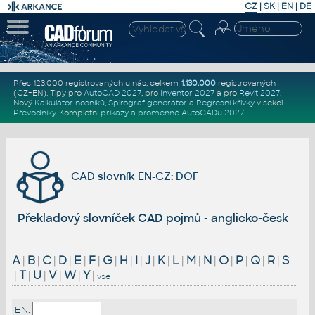
CZ
|
SK
|
EN
|
DE
Přes 123.000 registrovaných u nás, celkem
1.130.000
registrovaných
(CZ+EN)
. Tipy pro
AutoCAD 2027
, pro
Inventor 2027
a pro
Revit 2027
.
Nový
Kalkulátor nosníků
,
Spirograf generátor
a
Regresní křivky
v sekci
Převodníky
.
Kompletní
příkazy
a
proměnné AutoCADu 2027
.
CAD slovník EN-CZ: DOF
Překladový slovníček CAD pojmů - anglicko-český
A
|
B
|
C
|
D
|
E
|
F
|
G
|
H
|
I
|
J
|
K
|
L
|
M
|
N
|
O
|
P
|
Q
|
R
|
S
|
T
|
U
|
V
|
W
|
Y
|
vše
EN: