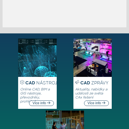
CAD
NÁSTROJE
CAD
ZPRÁVY
Online CAD, BIM a
Aktuality, nabídky a
GIS nástroje,
události ze světa
převodníky,
CAx řešení
prohlížeče
Více info
Více info