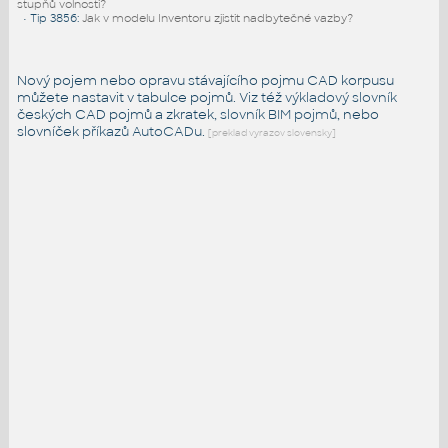
stupňů volnosti?
•
Tip 3856
:
Jak v modelu Inventoru zjistit nadbytečné vazby?
Nový pojem nebo opravu stávajícího pojmu CAD korpusu
můžete nastavit v tabulce pojmů. Viz též
výkladový slovník
českých CAD pojmů a zkratek,
slovník BIM pojmů
, nebo
slovníček
příkazů AutoCADu
.
[preklad vyrazov slovensky]