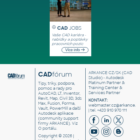
CAD
JOBS
Vaše CAD kariéra -
nabídky a poptávky
pracovních pozic
Více info
CAD
fórum
ARKANCE CZ/SK
(CAD
Studio) - Autodesk
Platinum Partner &
Tipy, triky, podpora,
Training Center &
pomoc a rady pro
Services Partner
AutoCAD, LT, Inventor,
Revit, Map, Civil 3D, 3ds
KONTAKT:
Max, Fusion, Forma,
webmaster.cz@arkance.w
Vault, PowerMill a další
| tel. +420 910 970 111
Autodesk aplikace
(community support
firmy ARKANCE). Viz
O portálu
.
Copyright © 2026 |