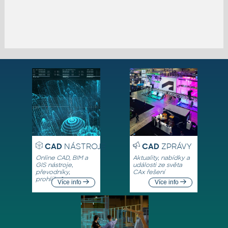
CAD
NÁSTROJE
CAD
ZPRÁVY
Online CAD, BIM a
Aktuality, nabídky a
GIS nástroje,
události ze světa
převodníky,
CAx řešení
prohlížeče
Více info
Více info