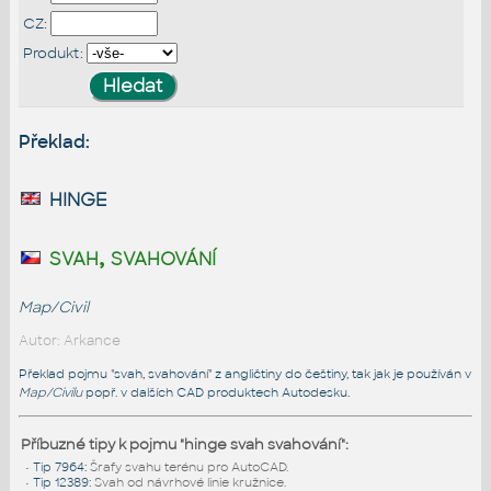
CZ:
Produkt:
Překlad:
hinge
svah, svahování
Map/Civil
Autor: Arkance
Překlad pojmu "svah, svahování" z angličtiny do češtiny, tak jak je používán v
Map/Civilu
popř. v dalších CAD produktech Autodesku.
Příbuzné tipy k pojmu "hinge svah svahování":
•
Tip 7964
:
Šrafy svahu terénu pro AutoCAD.
•
Tip 12389
:
Svah od návrhové linie kružnice.