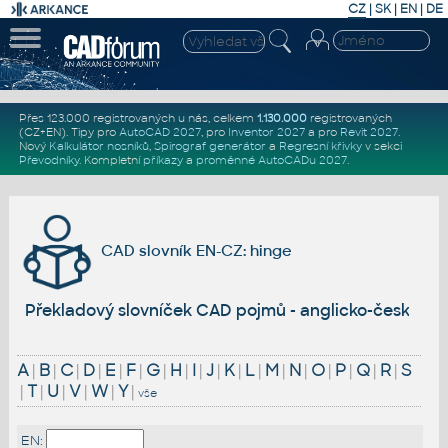
CZ
|
SK
|
EN
|
DE
Přes 123.000 registrovaných u nás, celkem
1.130.000
registrovaných
(CZ+EN)
. Tipy pro
AutoCAD 2027
, pro
Inventor 2027
a pro
Revit 2027
.
Nový
Kalkulátor nosníků
,
Spirograf generátor
a
Regresní křivky
v sekci
Převodníky
.
Kompletní
příkazy
a
proměnné AutoCADu 2027
.
CAD slovník EN-CZ: hinge
Překladový slovníček CAD pojmů - anglicko-český
A
|
B
|
C
|
D
|
E
|
F
|
G
|
H
|
I
|
J
|
K
|
L
|
M
|
N
|
O
|
P
|
Q
|
R
|
S
|
T
|
U
|
V
|
W
|
Y
|
vše
EN: