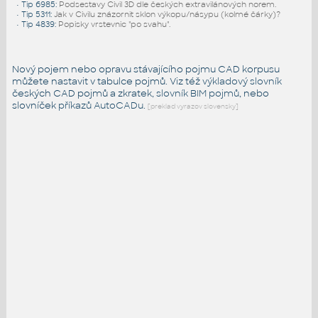
•
Tip 6985
:
Podsestavy Civil 3D dle českých extravilánových norem.
•
Tip 5311
:
Jak v Civilu znázornit sklon výkopu/násypu (kolmé čárky)?
•
Tip 4839
:
Popisky vrstevnic "po svahu".
Nový pojem nebo opravu stávajícího pojmu CAD korpusu
můžete nastavit v tabulce pojmů. Viz též
výkladový slovník
českých CAD pojmů a zkratek,
slovník BIM pojmů
, nebo
slovníček
příkazů AutoCADu
.
[preklad vyrazov slovensky]