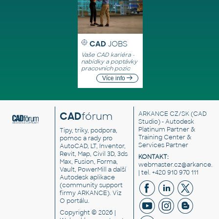
CAD
JOBS
Vaše CAD kariéra -
nabídky a poptávky
pracovních pozic
Více info
CAD
fórum
ARKANCE CZ/SK
(CAD
Studio) - Autodesk
Platinum Partner &
Tipy, triky, podpora,
Training Center &
pomoc a rady pro
Services Partner
AutoCAD, LT, Inventor,
Revit, Map, Civil 3D, 3ds
KONTAKT:
Max, Fusion, Forma,
webmaster.cz@arkance.w
Vault, PowerMill a další
| tel. +420 910 970 111
Autodesk aplikace
(community support
firmy ARKANCE). Viz
O portálu
.
Copyright © 2026 |