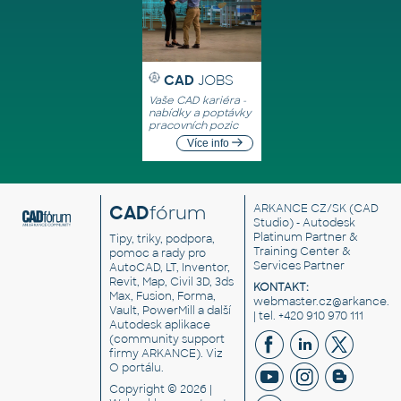
CAD
JOBS
Vaše CAD kariéra -
nabídky a poptávky
pracovních pozic
Více info
CAD
fórum
ARKANCE CZ/SK
(CAD
Studio) - Autodesk
Platinum Partner &
Tipy, triky, podpora,
Training Center &
pomoc a rady pro
Services Partner
AutoCAD, LT, Inventor,
Revit, Map, Civil 3D, 3ds
KONTAKT:
Max, Fusion, Forma,
webmaster.cz@arkance.w
Vault, PowerMill a další
| tel. +420 910 970 111
Autodesk aplikace
(community support
firmy ARKANCE). Viz
O portálu
.
Copyright © 2026 |