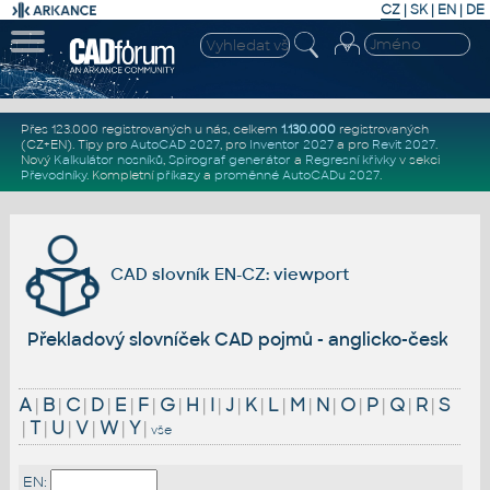
CZ
|
SK
|
EN
|
DE
Přes 123.000 registrovaných u nás, celkem
1.130.000
registrovaných
(CZ+EN)
. Tipy pro
AutoCAD 2027
, pro
Inventor 2027
a pro
Revit 2027
.
Nový
Kalkulátor nosníků
,
Spirograf generátor
a
Regresní křivky
v sekci
Převodníky
.
Kompletní
příkazy
a
proměnné AutoCADu 2027
.
CAD slovník EN-CZ: viewport
Překladový slovníček CAD pojmů - anglicko-český
A
|
B
|
C
|
D
|
E
|
F
|
G
|
H
|
I
|
J
|
K
|
L
|
M
|
N
|
O
|
P
|
Q
|
R
|
S
|
T
|
U
|
V
|
W
|
Y
|
vše
EN: