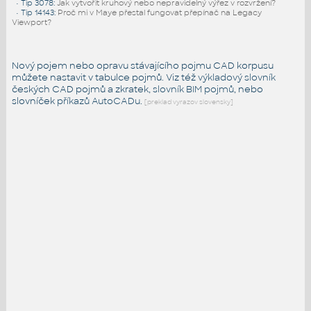
•
Tip 3078
:
Jak vytvořit kruhový nebo nepravidelný výřez v rozvržení?
•
Tip 14143
:
Proč mi v Maye přestal fungovat přepínač na Legacy
Viewport?
Nový pojem nebo opravu stávajícího pojmu CAD korpusu
můžete nastavit v tabulce pojmů. Viz též
výkladový slovník
českých CAD pojmů a zkratek,
slovník BIM pojmů
, nebo
slovníček
příkazů AutoCADu
.
[preklad vyrazov slovensky]