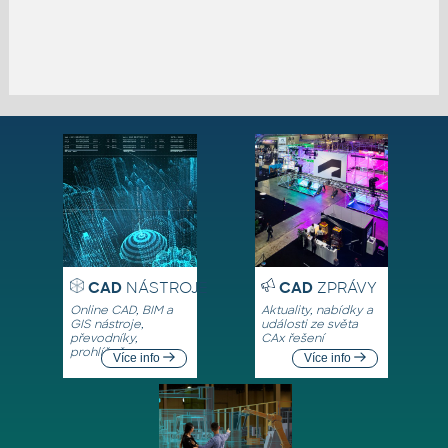
CAD
NÁSTROJE
CAD
ZPRÁVY
Online CAD, BIM a
Aktuality, nabídky a
GIS nástroje,
události ze světa
převodníky,
CAx řešení
prohlížeče
Více info
Více info