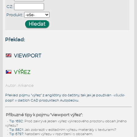
CZ:
Produkt:
Překlad:
viewport
výřez
Autor: Arkance
Překlad pojmu "výřez" z angličtiny do češtiny, tak jak je používán
-všude-
popř. v dalších CAD produktech Autodesku.
Příbuzné tipy k pojmu "viewport výřez":
•
Tip 1692
:
Proč zakrývá jeden výřez výkresového prostoru obsah jiného
výřezu?
•
Tip 8821
:
Jak zobrazit v editačním výřezu materiály s texturami?
•
Tip 6797
:
Natočení výřezu v rozvržení i s obsahem.